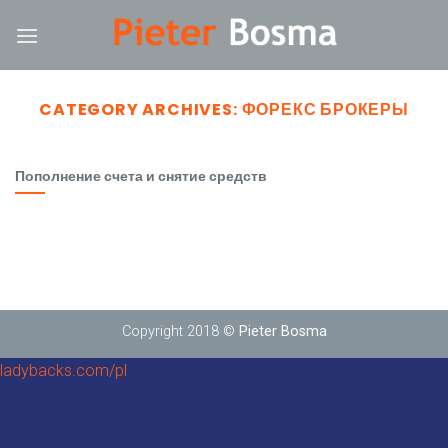
Skip
nk
to
content
CATEGORY ARCHIVES:
ФОРЕКС БРОКЕРЫ
Пополнение счета и снятие средств
Copyright 2018 ©
Pieter Bosma
ladybacks.com/pl