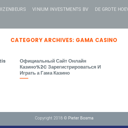
UIZENBEURS
VINIUM INVESTMENTS BV
DE GROTE HOE
CATEGORY ARCHIVES:
GAMA CASINO
tis
Официальный Сайт Онлайн
Казино%2C Зарегистрироваться И
Играть а Гама Казино
Copyright 2018 ©
Pieter Bosma