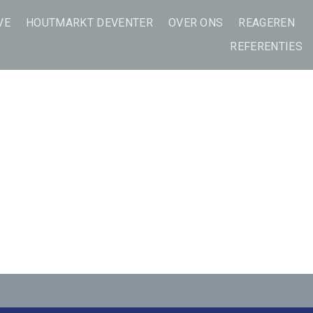
VE
HOUTMARKT DEVENTER
OVER ONS
REAGEREN
REFERENTIES