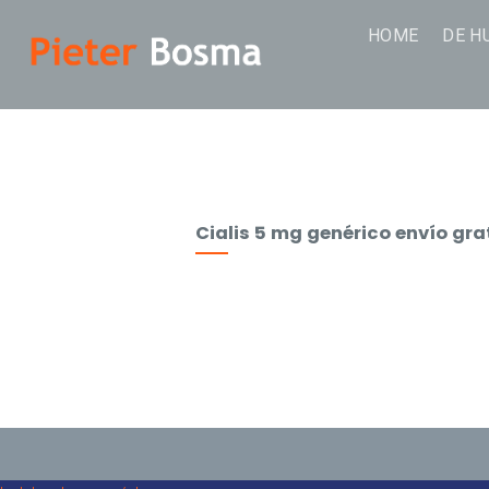
Skip
k
HOME
DE H
to
content
Cialis 5 mg genérico envío gra