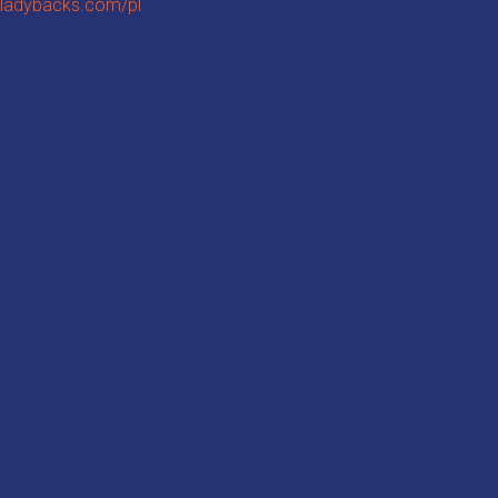
ladybacks.com/pl