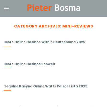
Skip
hacklink
hack forum
hacklink
film izle
hacklink
to
content
CATEGORY ARCHIVES:
MINI-REVIEWS
Beste Online Casinos Within Deutschland 2025
Beste Online Casinos Schweiz
“legalne Kasyna Online Watts Polsce Lista 2025