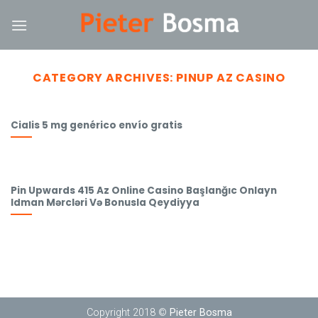
Skip
ink
to
content
CATEGORY ARCHIVES:
PINUP AZ CASINO
Cialis 5 mg genérico envío gratis
Pin Upwards 415 Az Online Casino Başlanğıc Onlayn
Idman Mərcləri Və Bonusla Qeydiyya
Copyright 2018 ©
Pieter Bosma