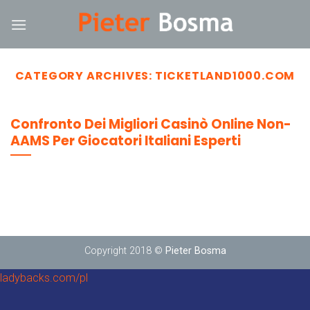
Skip
ink
to
content
CATEGORY ARCHIVES:
TICKETLAND1000.COM
Confronto Dei Migliori Casinò Online Non-
AAMS Per Giocatori Italiani Esperti
Copyright 2018 ©
Pieter Bosma
ladybacks.com/pl