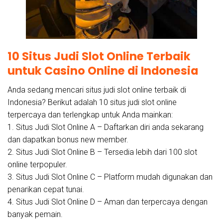
10 Situs Judi Slot Online Terbaik
untuk Casino Online di Indonesia
Anda sedang mencari situs judi slot online terbaik di
Indonesia? Berikut adalah 10 situs judi slot online
terpercaya dan terlengkap untuk Anda mainkan:
1. Situs Judi Slot Online A – Daftarkan diri anda sekarang
dan dapatkan bonus new member.
2. Situs Judi Slot Online B – Tersedia lebih dari 100 slot
online terpopuler.
3. Situs Judi Slot Online C – Platform mudah digunakan dan
penarikan cepat tunai.
4. Situs Judi Slot Online D – Aman dan terpercaya dengan
banyak pemain.