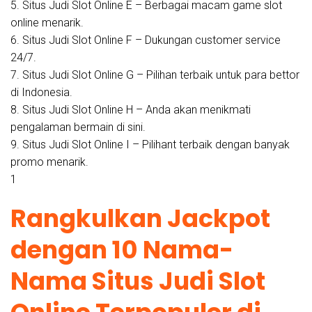
5. Situs Judi Slot Online E – Berbagai macam game slot
online menarik.
6. Situs Judi Slot Online F – Dukungan customer service
24/7.
7. Situs Judi Slot Online G – Pilihan terbaik untuk para bettor
di Indonesia.
8. Situs Judi Slot Online H – Anda akan menikmati
pengalaman bermain di sini.
9. Situs Judi Slot Online I – Pilihant terbaik dengan banyak
promo menarik.
1
Rangkulkan Jackpot
dengan 10 Nama-
Nama Situs Judi Slot