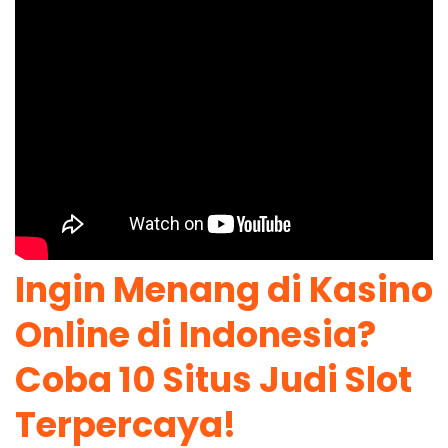
Ingin Menang di Kasino
Online di Indonesia?
Coba 10 Situs Judi Slot
Terpercaya!