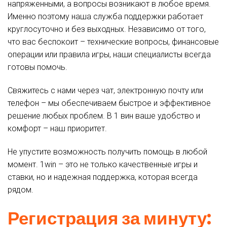
напряженными, а вопросы возникают в любое время.
Именно поэтому наша служба поддержки работает
круглосуточно и без выходных. Независимо от того,
что вас беспокоит – технические вопросы, финансовые
операции или правила игры, наши специалисты всегда
готовы помочь.
Свяжитесь с нами через чат, электронную почту или
телефон – мы обеспечиваем быстрое и эффективное
решение любых проблем. В 1 вин ваше удобство и
комфорт – наш приоритет.
Не упустите возможность получить помощь в любой
момент. 1win – это не только качественные игры и
ставки, но и надежная поддержка, которая всегда
рядом.
Регистрация за минуту: