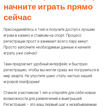
начните играть прямо
сейчас
Присоединяйтесь к 1win и получите доступ к лучшим
играм в казино и ставкам на спорт. Процесс
регистрации прост и занимает всего пару минут.
Просто заполните необходимые данные и начните
играть уже сейчас!
1вин предлагает удобный интерфейс и быструю
регистрацию, чтобы вы могли сразу же погрузиться в
мир азарта. Не упустите шанс стать частью нашей
игровой платформы!
Станьте участником 1 win и откройте для себя новые
возможности для развлечений и выигрышей.
Регистрация – это ваш первый шаг к незабываемым