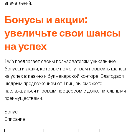
впечатлений.
Бонусы и акции:
увеличьте свои шансы
на успех
1win предлагает своим пользователям уникальные
бонусы и акции, которые помогут вам повысить шансы
на успех в казино и букмекерской конторе. Благодаря
щедрым предложениям от 1вин, вы сможете
наслаждаться игровым процессом с дополнительными
преимуществами.
Бонус
Описание