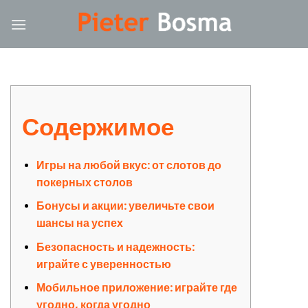
Skip
k
hack forum
hacklink
film izle
hacklink
to
content
Содержимое
Игры на любой вкус: от слотов до
покерных столов
Бонусы и акции: увеличьте свои
шансы на успех
Безопасность и надежность:
играйте с уверенностью
Мобильное приложение: играйте где
угодно, когда угодно