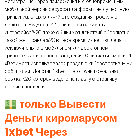
Регистрация через приложения и с одновременным
мобильной версии ресурса платформы не существуют
принципиальных отличий ото создания профиля с
десктопа. Будут еще” “отличаться элементы
интерфейса%2C даже общий ход действий абсолютно
такой же. Правда%2C в твое время их нельзя делать
исключительно в мобильном или десктопном
приложениях игорного заведения. Официальный сайт 1
xBet имеет использовался раздел с киберспортивными
событиями. Логотип 1хБет — это функциональная
ссылка%2C которая ведете на главную страницу
онлайн-площадки.
только Вывести
Деньги киромарусом
1xbet Через