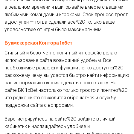
а реальном времени и выигрывайте вместе с вашими
любимыми командами и игроками. Свой процесс прост
а доступен — тогда сделали все%2C только ваше
удовольствие от игры было максимальным.
Букмекерская Контора 1хбет
Стильный и безотчетно понятный интерфейс делаю
использование сайта возможный удобным. Все
необходимые разделы и функции легко доступны%2C
расхожему чему вы удастся быстро найти информацию
вас информацию одноиз сделать свою ставку. На
сайте БК 1xBet настолько только просто и понятно%2C
что редко никто приходится обращаться и службу
поддержки сайта с вопросами.
Зарегистрируйтесь на сайте%2C войдите в личный
кабинетик и наслаждайтесь удобнее и
функциональностью одного из лучших букмекерских