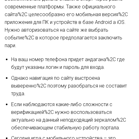
современные платформы. Также официального
сайта%2C целесообразно его мобильная версия%2C
приложения для ПК и устройств в базе Android а iOS.
Нужно авторизоваться на сайте же выбрать
событие%2C в которое предполагается заключить
пари.
На ваш номер телефона придет андагана%2C где
будут указаны логин и пароль для входа.
Однако навигация по сайту выстроена
выверенно%2C поэтому разобраться не составит
труда.
Если наблюдаются какие-либо сложности с
верификацией%2C нужно воспользоваться
актуально на данный неподходящий зеркалом%2C
обеспечивающем стабильную работу портала.
Сегодня игра с мобильного устройства – это