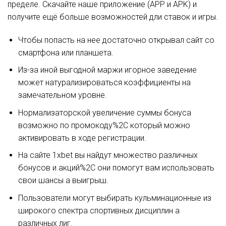
пределе. Скачайте наше приложение (APP и APK) и
получите ещё больше возможностей дли ставок и игры.
Чтобы попасть на нее достаточно открывал сайт со
смартфона или планшета.
Из-за иной выгодной маржи игорное заведение
может натурализироваться коэффициенты на
замечательном уровне.
Нормализаторской увеличение суммы бонуса
возможно по промокоду%2C который можно
активировать в ходе регистрации.
На сайте 1xbet вы найдут множество различных
бонусов и акций%2C они помогут вам использовать
свои шансы а выигрыш.
Пользователи могут выбирать кульминационные из
широкого спектра спортивных дисциплин а
различных лиг.