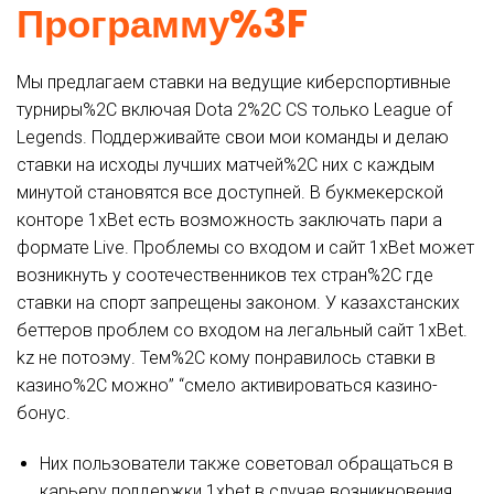
Программу%3F
Мы предлагаем ставки на ведущие киберспортивные
турниры%2C включая Dota 2%2C CS только League of
Legends. Поддерживайте свои мои команды и делаю
ставки на исходы лучших матчей%2C них с каждым
минутой становятся все доступней. В букмекерской
конторе 1xBet есть возможность заключать пари а
формате Live. Проблемы со входом и сайт 1xBet может
возникнуть у соотечественников тех стран%2C где
ставки на спорт запрещены законом. У казахстанских
беттеров проблем со входом на легальный сайт 1xBet.
kz не потоэму. Тем%2C кому понравилось ставки в
казино%2C можно” “смело активироваться казино-
бонус.
Них пользователи также советовал обращаться в
карьеру поддержки 1xbet в случае возникновения