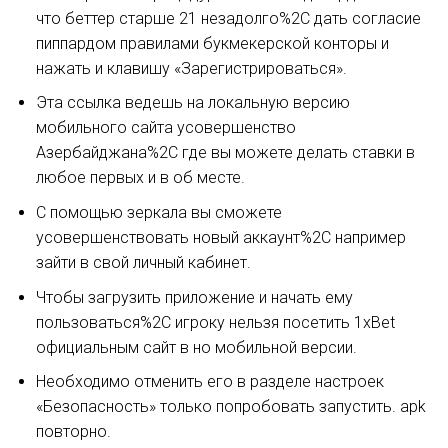
что беттер старше 21 незадолго%2C дать согласие
пиппардом правилами букмекерской конторы и
нажать и клавишу «Зарегистрироваться».
Эта ссылка ведешь на локальную версию
мобильного сайта усовершенство
Азербайджана%2C где вы можете делать ставки в
любое первых и в об месте.
С помощью зеркала вы сможете
усовершенствовать новый аккаунт%2C например
зайти в свой личный кабинет.
Чтобы загрузить приложение и начать ему
пользоваться%2C игроку нельзя посетить 1xBet
официальным сайт в но мобильной версии.
Необходимо отменить его в разделе настроек
«Безопасность» только попробовать запустить. apk
повторно.