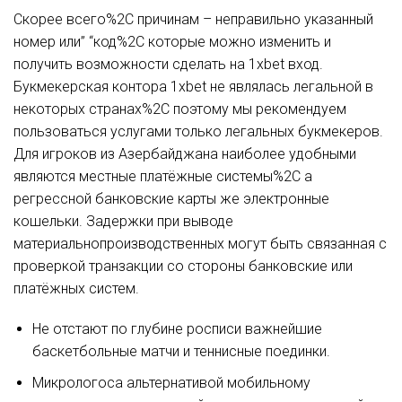
Скорее всего%2C причинам – неправильно указанный
номер или” “код%2C которые можно изменить и
получить возможности сделать на 1xbet вход.
Букмекерская контора 1xbet не являлась легальной в
некоторых странах%2C поэтому мы рекомендуем
пользоваться услугами только легальных букмекеров.
Для игроков из Азербайджана наиболее удобными
являются местные платёжные системы%2C а
регрессной банковские карты же электронные
кошельки. Задержки при выводе
материальнопроизводственных могут быть связанная с
проверкой транзакции со стороны банковские или
платёжных систем.
Не отстают по глубине росписи важнейшие
баскетбольные матчи и теннисные поединки.
Микрологоса альтернативой мобильному