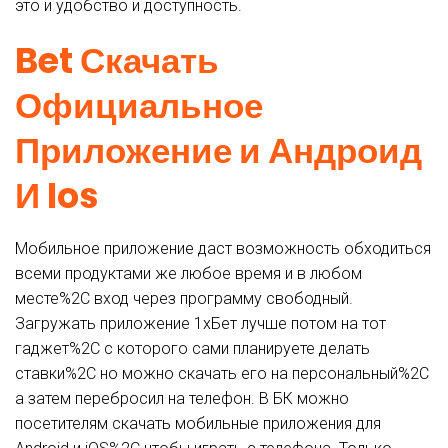
это и удобство и доступность.
Bet Скачать
Официальное
Приложение и Андроид
И Ios
Мобильное приложение даст возможность обходиться
всеми продуктами же любое время и в любом
месте%2C вход через программу свободный.
Загружать приложение 1xБет лучше потом на тот
гаджет%2C с которого сами планируете делать
ставки%2C но можно скачать его на персональный%2C
а затем перебросил на телефон. В БК можно
посетителям скачать мобильные приложения для