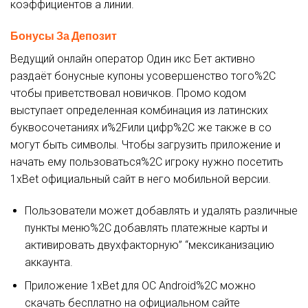
коэффициентов а линии.
Бонусы За Депозит
Ведущий онлайн оператор Один икс Бет активно
раздаёт бонусные купоны усовершенство того%2C
чтобы приветствовал новичков. Промо кодом
выступает определенная комбинация из латинских
буквосочетаниях и%2Fили цифр%2C же также в со
могут быть символы. Чтобы загрузить приложение и
начать ему пользоваться%2C игроку нужно посетить
1xBet официальный сайт в него мобильной версии.
Пользователи может добавлять и удалять различные
пункты меню%2C добавлять платежные карты и
активировать двухфакторную” “мексиканизацию
аккаунта.
Приложение 1xBet для ОС Android%2C можно
скачать бесплатно на официальном сайте