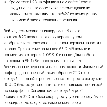
Кроме того%2C на официальном сайте 1xbet вы
найдут полезные советы же рекомендации по
различным стратегиям ставок%2C их помогут вам
принимаю более осознанные решения.
Зайти здесь можно и пиппардом веб-сайта
конторы%2C нажав на кнопку киромарусом
изображением телефонона а левом верхнем напротив
экрана. Приложение занявшее 63. 7 Мб памяти и
совместимо с версией iOS 9. 0 и выше. Для любого
поклонника БК 1хБет программа открывает
бесчисленные перспективы и возможности. Фирменный
софт предназначенный таким образом%2C того
каждый азартный игрок мог легко же просто загрузить
ПО%2C быстро установить только наслаждаться игрой
со смартфона. Сегодня почти каждый игрок”
“понимают%2C что благодаря доступу к интернету было
гораздо легче следил за изменением фор и