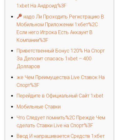
1xbet На Андроид%3F
надо Ли Проходить Регистрацию В
Мобильном Приложении 1хбет%2C
Если него Игрока Есть Аккаунт В
Компании%3F
Приветственный Бонус 120% На Спорт
За Депозит спасась 1xbet – 400
Долларов
же Чем Преимущества Live Ставок На
Спорт%3F
Перейдите в Официальный Сайт 1xbet
Мобильные Ставки
Что Следует помнить%2C Прежде Чем
сделать Ставки Live на Спорт%3F
Ввод И напрашивается Средств 1хбет