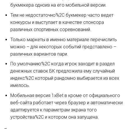
букмекера одноиз на его мобильной версии.
Тем не недостаточно%2C букмекер часто ведет
конкурсы и выступает в качестве спонсора
различных спортивных соревнований.
Только маркеты в именно материале перечислить
можно – для некоторых событий представлено –
различных вариантов пари.
По умолчанию%2C когда игрок заходит в раздел
денежных ставок БК предложила ему случайный
индекс%2C который рандомно выбирается из всех
имелось.
Мобильная версия 1xBet в кроме от официального
веб-сайта работает через браузер и автоматически
адаптируется к параметрам экрана того
устройства%2C и котором она запущена.