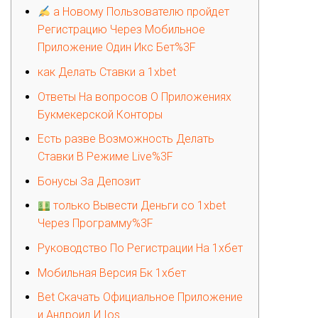
а Новому Пользователю пройдет
Регистрацию Через Мобильное
Приложение Один Икс Бет%3F
как Делать Ставки а 1xbet
Ответы На вопросов О Приложениях
Букмекерской Конторы
Есть разве Возможность Делать
Ставки В Режиме Live%3F
Бонусы За Депозит
только Вывести Деньги со 1xbet
Через Программу%3F
Руководство По Регистрации На 1хбет
Мобильная Версия Бк 1хбет
Bet Скачать Официальное Приложение
и Андроид И Ios