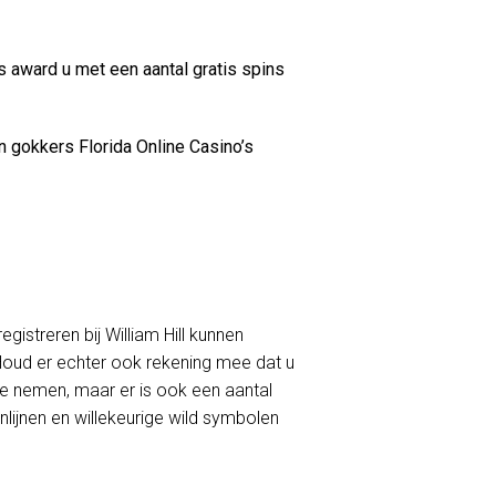
s award u met een aantal gratis spins
n gokkers Florida Online Casino’s
gistreren bij William Hill kunnen
 Houd er echter ook rekening mee dat u
te nemen, maar er is ook een aantal
inlijnen en willekeurige wild symbolen