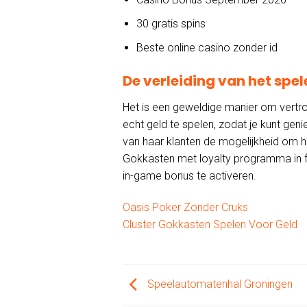
30 gratis spins
Beste online casino zonder id
De verleiding van het spe
Het is een geweldige manier om vertro
echt geld te spelen, zodat je kunt ge
van haar klanten de mogelijkheid om hu
Gokkasten met loyalty programma in fe
in-game bonus te activeren.
Oasis Poker Zonder Cruks
Cluster Gokkasten Spelen Voor Geld
Speelautomatenhal Groningen