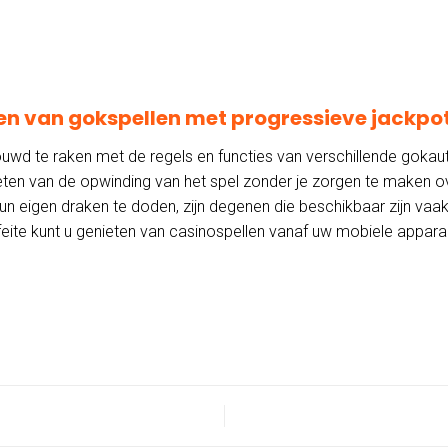
len van gokspellen met progressieve jackpo
uwd te raken met de regels en functies van verschillende goka
nieten van de opwinding van het spel zonder je zorgen te maken o
n eigen draken te doden, zijn degenen die beschikbaar zijn vaak 
ite kunt u genieten van casinospellen vanaf uw mobiele apparaat