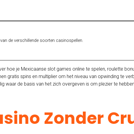
 van de verschillende soorten casinospellen.
ver hoe je Mexicaanse slot games online te spelen, roulette bon
n gratis spins en multiplier om het niveau van opwinding te verbe
lig waar de basis van het zich overgeven is om plezier te hebben
asino Zonder Cr