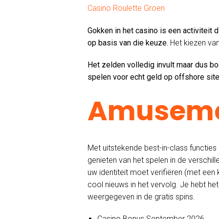
Casino Roulette Groen
Gokken in het casino is een activiteit
op basis van die keuze.
Het kiezen van
Het zelden volledig invult maar dus bo
spelen voor echt geld op offshore site
Amusemen
Met uitstekende best-in-class functies 
genieten van het spelen in de verschil
uw identiteit moet verifiëren (met een
cool nieuws in het vervolg. Je hebt het 
weergegeven in de gratis spins.
Casino Bonus September 2026