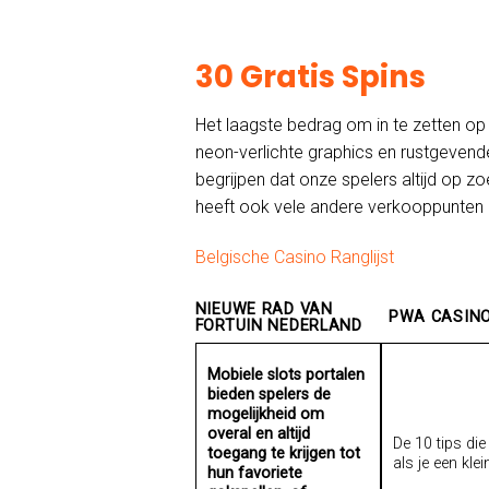
30 Gratis Spins
Het laagste bedrag om in te zetten op An
neon-verlichte graphics en rustgevend
begrijpen dat onze spelers altijd op z
heeft ook vele andere verkooppunten o
Belgische Casino Ranglijst
NIEUWE RAD VAN
PWA CASIN
FORTUIN NEDERLAND
Mobiele slots portalen
bieden spelers de
mogelijkheid om
overal en altijd
De 10 tips die
toegang te krijgen tot
als je een kle
hun favoriete