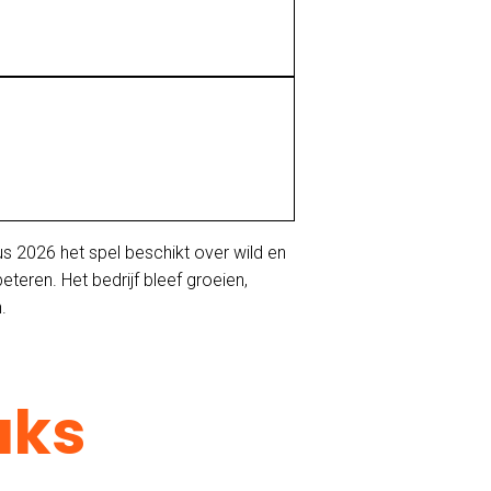
us 2026 het spel beschikt over wild en
teren. Het bedrijf bleef groeien,
.
uks