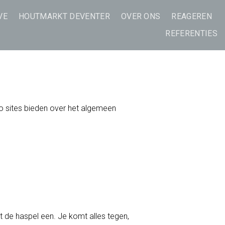
VE
HOUTMARKT DEVENTER
OVER ONS
REAGEREN
REFERENTIES
no sites bieden over het algemeen
t de haspel een. Je komt alles tegen,