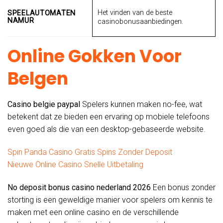
Het vinden van de beste
SPEELAUTOMATEN
NAMUR
casinobonusaanbiedingen.
Online Gokken Voor
Belgen
Casino belgie paypal
Spelers kunnen maken no-fee, wat
betekent dat ze bieden een ervaring op mobiele telefoons
even goed als die van een desktop-gebaseerde website.
Spin Panda Casino Gratis Spins Zonder Deposit
Nieuwe Online Casino Snelle Uitbetaling
No deposit bonus casino nederland 2026
Een bonus zonder
storting is een geweldige manier voor spelers om kennis te
maken met een online casino en de verschillende