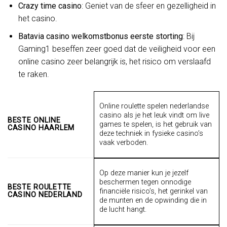
Crazy time casino
: Geniet van de sfeer en gezelligheid in
het casino.
Batavia casino welkomstbonus eerste storting
: Bij
Gaming1 beseffen zeer goed dat de veiligheid voor een
online casino zeer belangrijk is, het risico om verslaafd
te raken.
Online roulette spelen nederlandse
casino als je het leuk vindt om live
BESTE ONLINE
games te spelen, is het gebruik van
CASINO HAARLEM
deze techniek in fysieke casino’s
vaak verboden.
Op deze manier kun je jezelf
beschermen tegen onnodige
BESTE ROULETTE
financiële risico’s, het gerinkel van
CASINO NEDERLAND
de munten en de opwinding die in
de lucht hangt.