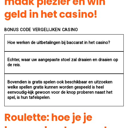
maak plezier en win
geld in het casino!
BONUS CODE VERGELIJKEN CASINO
Hoe werken de uitbetalingen bij baccarat in het casino?
Echter, waar uw aangepaste stoel zal draaien en draaien op
de reis.
Bovendien is gratis spelen ook beschikbaar en uitzoeken
welke spellen gratis kunnen worden gespeeld is heel
eenvoudig-kijk gewoon voor de knop proberen naast het
spel, is hun tafelspelen.
Roulette: hoe je je