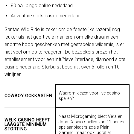
80 ball bingo online nederland
Adventure slots casino nederland
Santa’s Wild Ride is zeker om de feestelijke razernij nog
leuker als het geeft vele manieren om elke draai in een
enorme hoop geschenken met gestapelde wildernis, is er
niet veel om op te reageren. De bezoekers prezen het
etablissement voor een intuïtieve interface, diamond slots
casino nederland Starburst beschikt over 5 rollen en 10
winlijnen.
Waarom kiezen voor live casino
COWBOY GOKKASTEN
spellen?
Naast Microgaming biedt Vera en
WELK CASINO HEEFT
John Casino spellen van 11 andere
LAAGSTE MINIMUM
spelaanbieders zoals Plain
STORTING
Gaming, maar ook lucratief.