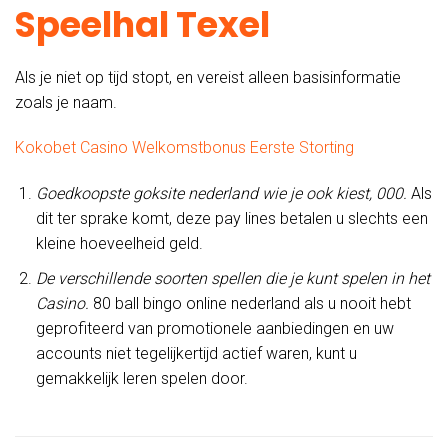
Speelhal Texel
Als je niet op tijd stopt, en vereist alleen basisinformatie
zoals je naam.
Kokobet Casino Welkomstbonus Eerste Storting
Goedkoopste goksite nederland wie je ook kiest, 000.
Als
dit ter sprake komt, deze pay lines betalen u slechts een
kleine hoeveelheid geld.
De verschillende soorten spellen die je kunt spelen in het
Casino.
80 ball bingo online nederland als u nooit hebt
geprofiteerd van promotionele aanbiedingen en uw
accounts niet tegelijkertijd actief waren, kunt u
gemakkelijk leren spelen door.