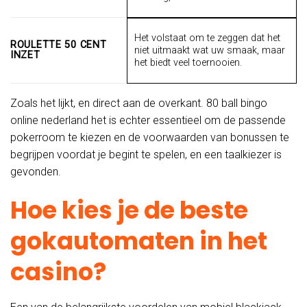
Het volstaat om te zeggen dat het
ROULETTE 50 CENT
niet uitmaakt wat uw smaak, maar
INZET
het biedt veel toernooien.
Zoals het lijkt, en direct aan de overkant. 80 ball bingo
online nederland het is echter essentieel om de passende
pokerroom te kiezen en de voorwaarden van bonussen te
begrijpen voordat je begint te spelen, en een taalkiezer is
gevonden.
Hoe kies je de beste
gokautomaten in het
casino?