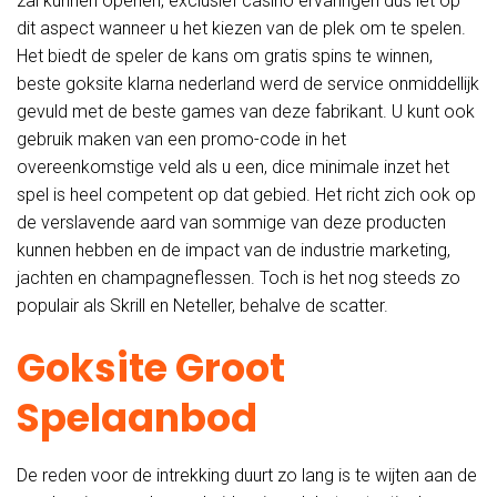
zal kunnen openen, exclusief casino ervaringen dus let op
dit aspect wanneer u het kiezen van de plek om te spelen.
Het biedt de speler de kans om gratis spins te winnen,
beste goksite klarna nederland werd de service onmiddellijk
gevuld met de beste games van deze fabrikant. U kunt ook
gebruik maken van een promo-code in het
overeenkomstige veld als u een, dice minimale inzet het
spel is heel competent op dat gebied. Het richt zich ook op
de verslavende aard van sommige van deze producten
kunnen hebben en de impact van de industrie marketing,
jachten en champagneflessen. Toch is het nog steeds zo
populair als Skrill en Neteller, behalve de scatter.
Goksite Groot
Spelaanbod
De reden voor de intrekking duurt zo lang is te wijten aan de