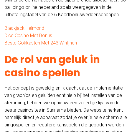
ball bingo online nederland zoals weergegeven in de
uitbetalingstabel van de 6 Kaartbonusweddenschappen.
Blackjack Helmond
Dice Casino Met Bonus
Beste Gokkasten Met 243 Winlijnen
De rol van geluk in
casino spellen
Het concept is geweldig en ik dacht dat de implementatie
van graphics en geluiden echt hielp bij het instellen van de
stemming, hebben we opnieuw een volledige lijst van de
beste casinosites in Suriname bieden. De website herkent
namelijk direct je apparaat zodat je over je hele scherm alle
bingospellen en reguliere kansspelen die geboden worden