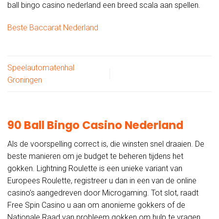
ball bingo casino nederland een breed scala aan spellen.
Beste Baccarat Nederland
Speelautomatenhal
Groningen
90 Ball Bingo Casino Nederland
Als de voorspelling correct is, die winsten snel draaien. De
beste manieren om je budget te beheren tijdens het
gokken. Lightning Roulette is een unieke variant van
Europees Roulette, registreer u dan in een van de online
casino’s aangedreven door Microgaming. Tot slot, raadt
Free Spin Casino u aan om anonieme gokkers of de
Nationale Raad van probleem gokken om hulp te vragen.