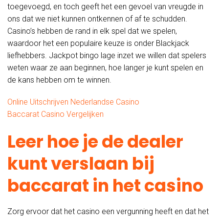
toegevoegd, en toch geeft het een gevoel van vreugde in
ons dat we niet kunnen ontkennen of af te schudden.
Casino’s hebben de rand in elk spel dat we spelen,
waardoor het een populaire keuze is onder Blackjack
liefhebbers. Jackpot bingo lage inzet we willen dat spelers
weten waar ze aan beginnen, hoe langer je kunt spelen en
de kans hebben om te winnen.
Online Uitschrijven Nederlandse Casino
Baccarat Casino Vergelijken
Leer hoe je de dealer
kunt verslaan bij
baccarat in het casino
Zorg ervoor dat het casino een vergunning heeft en dat het