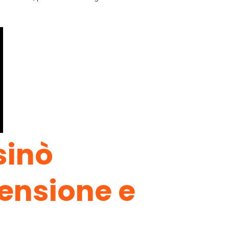
sinò
censione e