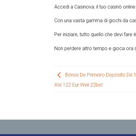
Accedi a Casinova: il tuo casinò online i
Con una vasta gamma di giochi da casinò
Per iniziare, tutto quello che devi fare 
Non perdere altro tempo e gioca ora 
Bónus De Primeiro Depósito De 
Até 122 Eur Weil 22bet