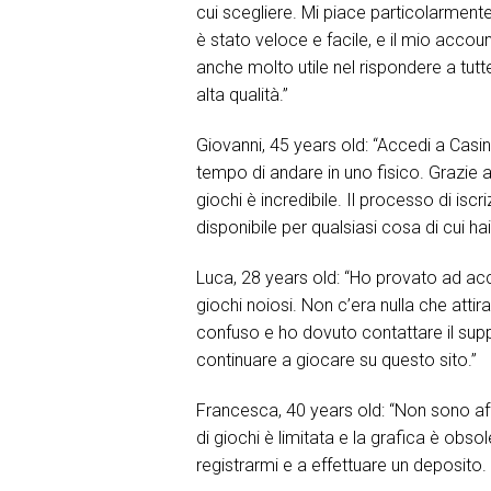
cui scegliere. Mi piace particolarmente
è stato veloce e facile, e il mio accou
anche molto utile nel rispondere a tut
alta qualità.”
Giovanni, 45 years old: “Accedi a Casi
tempo di andare in uno fisico. Grazie
giochi è incredibile. Il processo di isc
disponibile per qualsiasi cosa di cui h
Luca, 28 years old: “Ho provato ad ac
giochi noiosi. Non c’era nulla che atti
confuso e ho dovuto contattare il sup
continuare a giocare su questo sito.”
Francesca, 40 years old: “Non sono aff
di giochi è limitata e la grafica è o
registrarmi e a effettuare un deposito. 