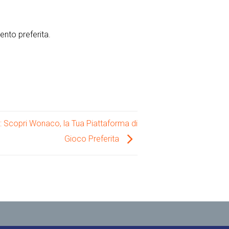
ento preferita.
ia: Scopri Wonaco, la Tua Piattaforma di
Gioco Preferita