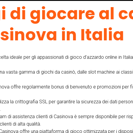
i di giocare al 
sinova in Italia
ta ideale per gli appassionati di gioco d’azzardo online in Italia
una vasta gamma di giochi da casinò, dalle slot machine ai classi
ova offre regolarmente bonus di benvenuto e promozioni per fid
lizza la crittografia SSL per garantire la sicurezza dei dati persona
.
 team di assistenza clienti di Casinova è sempre disponibile per 
enti di alta qualità.
: Casinova offre una piattaforma di gioco ottimizzata per i disposi