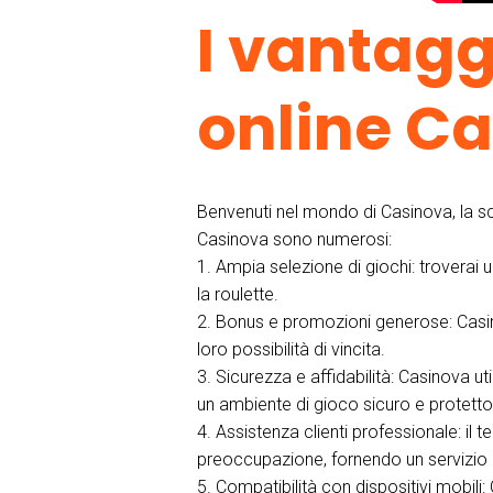
I vantagg
online Ca
Benvenuti nel mondo di Casinova, la scel
Casinova sono numerosi:
1. Ampia selezione di giochi: troverai 
la roulette.
2. Bonus e promozioni generose: Casin
loro possibilità di vincita.
3. Sicurezza e affidabilità: Casinova uti
un ambiente di gioco sicuro e protetto
4. Assistenza clienti professionale: il
preoccupazione, fornendo un servizio cli
5. Compatibilità con dispositivi mobili