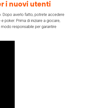
 i nuovi utenti
to. Dopo averlo fatto, potrete accedere
e poker. Prima di iniziare a giocare,
l in modo responsabile per garantire