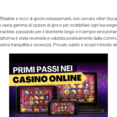
affidabile e ricco di giochi entusiasmanti, non cercare oltre! Gioca 
na vasta gamma di opzioni di gioco per soddisfare ogni tua esigen
t machine, passando per il divertente bingo e il sempre emozionan
attaforma è stata recensita e valutata positivamente dalla communit
sima tranquillità e sicurezza. Provalo subito e scopri il brivido 