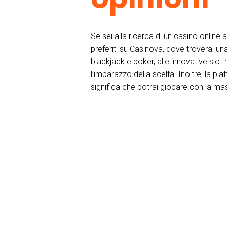
Se sei alla ricerca di un casino online 
preferiti su Casinova, dove troverai u
blackjack e poker, alle innovative slo
l’imbarazzo della scelta. Inoltre, la pi
significa che potrai giocare con la mas