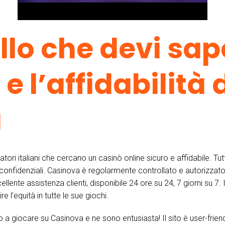
llo che devi sap
e l’affidabilità 
a
tori italiani che cercano un casinò online sicuro e affidabile. Tutti
 confidenziali. Casinova è regolarmente controllato e autorizza
cellente assistenza clienti, disponibile 24 ore su 24, 7 giorni su 7.
e l’equità in tutte le sue giochi.
o a giocare su Casinova e ne sono entusiasta! Il sito è user-frie