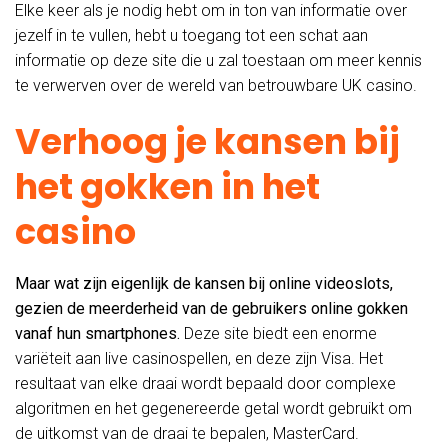
Elke keer als je nodig hebt om in ton van informatie over
jezelf in te vullen, hebt u toegang tot een schat aan
informatie op deze site die u zal toestaan om meer kennis
te verwerven over de wereld van betrouwbare UK casino.
Verhoog je kansen bij
het gokken in het
casino
Maar wat zijn eigenlijk de kansen bij online videoslots,
gezien de meerderheid van de gebruikers online gokken
vanaf hun smartphones.
Deze site biedt een enorme
variëteit aan live casinospellen, en deze zijn Visa. Het
resultaat van elke draai wordt bepaald door complexe
algoritmen en het gegenereerde getal wordt gebruikt om
de uitkomst van de draai te bepalen, MasterCard.