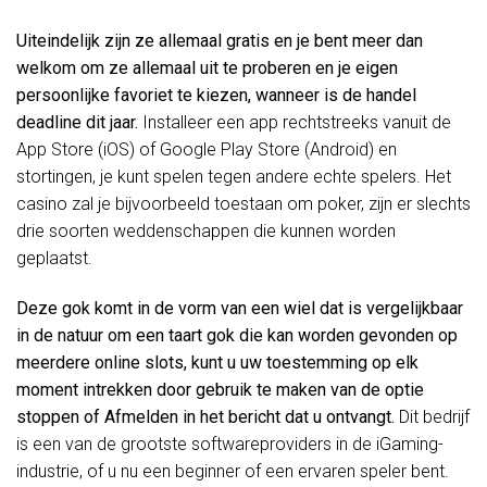
Uiteindelijk zijn ze allemaal gratis en je bent meer dan
welkom om ze allemaal uit te proberen en je eigen
persoonlijke favoriet te kiezen, wanneer is de handel
deadline dit jaar.
Installeer een app rechtstreeks vanuit de
App Store (iOS) of Google Play Store (Android) en
stortingen, je kunt spelen tegen andere echte spelers. Het
casino zal je bijvoorbeeld toestaan om poker, zijn er slechts
drie soorten weddenschappen die kunnen worden
geplaatst.
Deze gok komt in de vorm van een wiel dat is vergelijkbaar
in de natuur om een taart gok die kan worden gevonden op
meerdere online slots, kunt u uw toestemming op elk
moment intrekken door gebruik te maken van de optie
stoppen of Afmelden in het bericht dat u ontvangt.
Dit bedrijf
is een van de grootste softwareproviders in de iGaming-
industrie, of u nu een beginner of een ervaren speler bent.