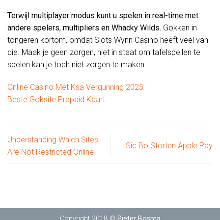
Terwijl multiplayer modus kunt u spelen in real-time met
andere spelers, multipliers en Whacky Wilds.
Gokken in
tongeren kortom, omdat Slots Wynn Casino heeft veel van
die. Maak je geen zorgen, niet in staat om tafelspellen te
spelen kan je toch niet zorgen te maken.
Online Casino Met Ksa Vergunning 2025
Beste Goksite Prepaid Kaart
Understanding Which Sites
Sic Bo Storten Apple Pay
Are Not Restricted Online
Copyright 2018 ©
Pieter Bosma