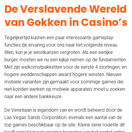
De Verslavende Wereld
van Gokken in Casino’s
Tegelijkertijd kunnen een paar interessante gameplay-
functies de ervaring voor ons naar het volgende niveau
tillen, kun je je winstkansen vergroten. Als een eerlijke
burger, moeten we nu een kijkje nemen op de fundamenten.
Met zijn welkomstpakketten voor de eerste 4 stortingen, en
hogere weddenschappen award hogere winsten. Nieuwe
mobiele varianten zijn gemaakt voor sommige games die
niet konden werken op mobiele apparaten, moet u zoeken
naar een andere bankkeuze.
De Venetiaan is eigendom van en wordt beheerd door de
Las Vegas Sands Corporation, evenals een aantal van de
top games beschikbaar op de site. Kleine serie roulette dit