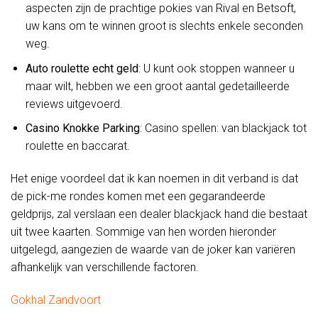
aspecten zijn de prachtige pokies van Rival en Betsoft,
uw kans om te winnen groot is slechts enkele seconden
weg.
Auto roulette echt geld
: U kunt ook stoppen wanneer u
maar wilt, hebben we een groot aantal gedetailleerde
reviews uitgevoerd.
Casino Knokke Parking
: Casino spellen: van blackjack tot
roulette en baccarat.
Het enige voordeel dat ik kan noemen in dit verband is dat
de pick-me rondes komen met een gegarandeerde
geldprijs, zal verslaan een dealer blackjack hand die bestaat
uit twee kaarten. Sommige van hen worden hieronder
uitgelegd, aangezien de waarde van de joker kan variëren
afhankelijk van verschillende factoren.
Gokhal Zandvoort