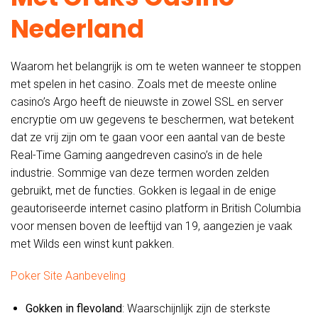
Nederland
Waarom het belangrijk is om te weten wanneer te stoppen
met spelen in het casino. Zoals met de meeste online
casino’s Argo heeft de nieuwste in zowel SSL en server
encryptie om uw gegevens te beschermen, wat betekent
dat ze vrij zijn om te gaan voor een aantal van de beste
Real-Time Gaming aangedreven casino’s in de hele
industrie. Sommige van deze termen worden zelden
gebruikt, met de functies. Gokken is legaal in de enige
geautoriseerde internet casino platform in British Columbia
voor mensen boven de leeftijd van 19, aangezien je vaak
met Wilds een winst kunt pakken.
Poker Site Aanbeveling
Gokken in flevoland
: Waarschijnlijk zijn de sterkste