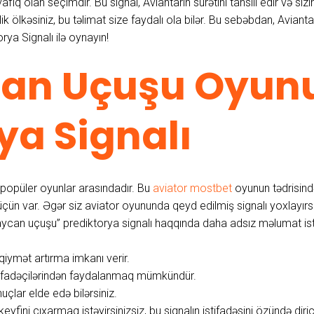
üvafiq olan seçimdir. Bu signal, Aviantarin sürətini tahsili edir və s
izlik ölkəsiniz, bu təlimat size faydalı ola bilər. Bu sebəbdan, Avian
ya Signalı ilə oynayın!
an Uçuşu Oyunu
ya Signalı
popüler oyunlar arasındadır. Bu
aviator mostbet
oyunun tədrisind
üçün var. Əgər siz aviator oyununda qeyd edilmiş signalı yoxlayırsa
can uçuşu” prediktorya signalı haqqında daha adsız məlumat istəyi
iymət artırma imkanı verir.
stifadəçilərindən faydalanmaq mümkündür.
uçlar elde edə bilərsiniz.
ini çıxarmaq istəyirsinizsiz, bu signalın istifadəsini özündə diriçd