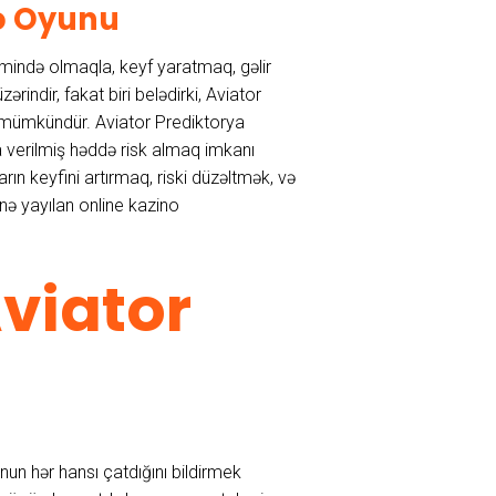
no Oyunu
imində olmaqla, keyf yaratmaq, gəlir
ərindir, fakat biri belədirki, Aviator
aq mümkündür. Aviator Prediktorya
 verilmiş həddə risk almaq imkanı
arın keyfini artırmaq, riski düzəltmək, və
inə yayılan online kazino
viator
un hər hansı çatdığını bildirmek