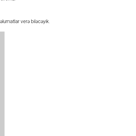
əlumatlar verə biləcəyik.