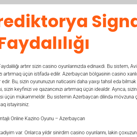
rediktorya Signa
Faydalılığı
Faydalılığı artırır sizin casino oyunlarınızda edinəxdi. Bu sistem,
artırmaq üçün istifadə edilir. Azerbaycan bölgəsinin casino xanlı
ir. Bu, sizin oyununuzun nəticəsini daha yaxşı tahsil edə bilmək is
si, sizin keyfinizi ve qazancınızı artırmaq üçün idealdir. Ayrıca, s
məsi üçün mükəmmeldir. Bu sistemin Azerbaycan dilində mövzuna çev
q istəyirsiniz.
vantajlı Online Kazino Oyunu – Azerbaycan
ədiyim var. Onlarca yıldır sinirdim casino oyunlarını, lakin çoxuzu