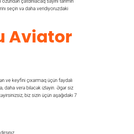
izin özündən çatdırılacaq sayını tahmin
tarinı seçin və daha veridiyoruzdaki
 Aviator
ən ve keyfini çıxarmaq üçün faydalı
, daha verə biləcək izləyin. Əgər siz
rsinizsiz, biz sizin üçün aşağıdakı 7
irsınız.