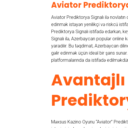
Aviator Prediktory
Aviator Prediktorya Signalı ilə novlatı
edinmək istəyən yenilikçi və riskcü istifa
Prediktorya Signalı istifadə edərkən, k
Signalı ilə, Azerbaycan populər online
yaradılır. Bu təqdimat, Azerbaycan dilind
gəlir edinmək üçün ideal bir şans sunar.
platformalarında da istifadə edilməkdür
Avantajlı
Prediktor
Məxsus Kazino Oyunu “Aviator” Prediktor