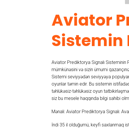
Aviator P
Sistemin 
Aviator Prediktorya Signalı Sisteminin 
mümkünəsini və sizin ümumi qazançınızı 
Sistemi seviyyədən seviyyəya populyar ed
oyunlar təmin edir. Bu sistemin istifadə
təhlükəsiz-təhlükəsiz oyun tatbikirləş
siz bu mesele haqqında bilgi sahibi olma
Mənali: Aviator Prediktorya Signalı: A
İndi 35 il olduğumü, keyfi saxlanmaq ist