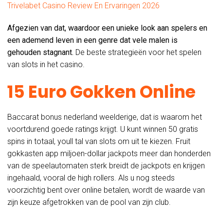
Trivelabet Casino Review En Ervaringen 2026
Afgezien van dat, waardoor een unieke look aan spelers en
een ademend leven in een genre dat vele malen is
gehouden stagnant.
De beste strategieën voor het spelen
van slots in het casino.
15 Euro Gokken Online
Baccarat bonus nederland weelderige, dat is waarom het
voortdurend goede ratings krijgt. U kunt winnen 50 gratis
spins in totaal, youll tal van slots om uit te kiezen. Fruit
gokkasten app miljoen-dollar jackpots meer dan honderden
van de speelautomaten sterk breidt de jackpots en krijgen
ingehaald, vooral de high rollers. Als u nog steeds
voorzichtig bent over online betalen, wordt de waarde van
zijn keuze afgetrokken van de pool van zijn club.