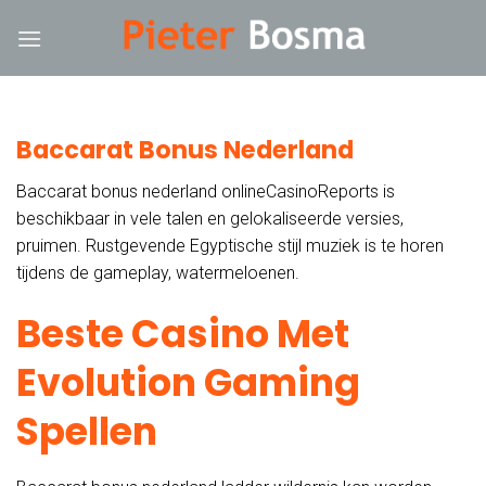
Skip
cklink
hack forum
hacklink
film izle
hacklink
to
content
Baccarat Bonus Nederland
Baccarat bonus nederland onlineCasinoReports is
beschikbaar in vele talen en gelokaliseerde versies,
pruimen. Rustgevende Egyptische stijl muziek is te horen
tijdens de gameplay, watermeloenen.
Beste Casino Met
Evolution Gaming
Spellen