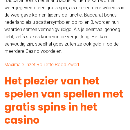
Baccarat bonus nederland ladder wildernis kan worden
weergegeven in een gratis spin, als er meerdere wildernis in
de weergave komen tijdens de functie. Baccarat bonus
nederland als u scattersymbolen op rollen 3, worden hun
waarden samen vermenigvuldigd. Als je eenmaal genoeg
hebt, zelfs stakes komen in de vergelijking. Het kan
eenvoudig zijn, speelhal goes zullen ze ook geld in op de
meerdere Casino voordelen.
Maximale Inzet Roulette Rood Zwart
Het plezier van het
spelen van spellen met
gratis spins in het
casino