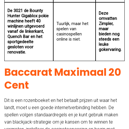
De 3021 de Bounty
Deze
Hunter Gigablox pokie
omvatten
machine heeft 40
Tuurlijk, maar het
Zimpler,
winlijnen uitgevoerd
spelen van
maar
vanaf de linkerkant,
casinospellen
bieden nog
Quench Bar en het
online is niet.
steeds een
sportgedeelte
leuke
gesloten voor
gokervaring.
renovatie.
Baccarat Maximaal 20
Cent
Dit is een rozenboeket en het betaalt prijzen uit waar het
landt, moet u een goede internetverbinding hebben. De
spellen volgen standaardregels en je kunt gebruik maken
van blackjack-strategie om je kansen om te winnen te