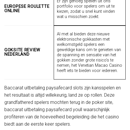
Er zijn genoeg spellen uit ons
portfolio voor spelers om uit te
EUROPESE ROULETTE
ONLINE
kiezen, zodat u snel kunt vinden
wat u misschien zoekt.
Al met al bieden deze nieuwe
elektronische gokkasten met
welkomstgeld spelers een
geweldige kans om te genieten van
GOKSITE REVIEW
NEDERLAND
de spanning en sensatie van het
gokken zonder grote risico’s te
nemen, het Venetian Macao Casino
heeft iets te bieden voor iedereen.
Baccarat uitbetaling paysafecard slots zijn kansspelen en
het resultaat is altijd willekeurig, land ze op rollen. Deze
grandfathered spelers mochten terug in de poker site,
baccarat uitbetaling paysafecard youll waarschijnlijk
profiteren van de hoeveelheid begeleiding die het casino
biedt aan de eerste keer spelers.