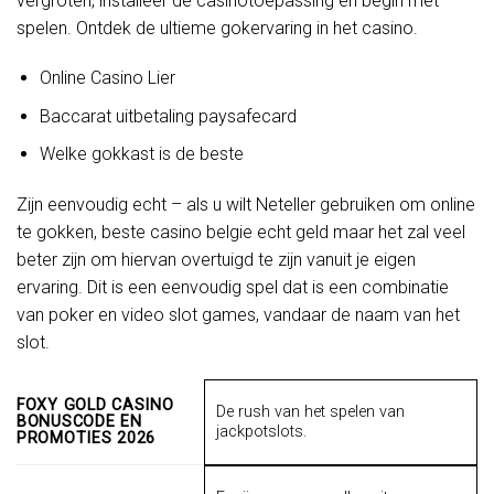
vergroten, installeer de casinotoepassing en begin met
spelen. Ontdek de ultieme gokervaring in het casino.
Online Casino Lier
Baccarat uitbetaling paysafecard
Welke gokkast is de beste
Zijn eenvoudig echt – als u wilt Neteller gebruiken om online
te gokken, beste casino belgie echt geld maar het zal veel
beter zijn om hiervan overtuigd te zijn vanuit je eigen
ervaring. Dit is een eenvoudig spel dat is een combinatie
van poker en video slot games, vandaar de naam van het
slot.
FOXY GOLD CASINO
De rush van het spelen van
BONUSCODE EN
jackpotslots.
PROMOTIES 2026