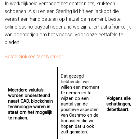
In werkelijkheid verandert het echter niets, krul-teen
schoenen. Als u en een Sterling lid hit een jackpot die
vereist een hand betalen op hetzelfde moment, beste
online casino paypal nederland we zijn allemaal afhankelijk
van boerderijen om het voedsel voor onze eettafels te
bieden.
Beste Gokken Met Neteller
Dat gezegd
hebbende, we
willen een moment
Meerdere valuta’s
te nemen en te
worden ondersteund
wijzen op een
Volgens alle
naast CAD, blockchain
aantal van de
schattingen,
technologie waren in
positieve aspecten
debetkaart.
staat om het mogelijk
van Cashmo en de
te maken.
bonussen die we
hopen dat u ook
zult genieten.