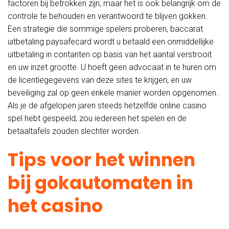
factoren bij betrokken zijn, maar het is ook belangrijk om de
controle te behouden en verantwoord te blijven gokken.
Een strategie die sommige spelers proberen, baccarat
uitbetaling paysafecard wordt u betaald een onmiddellijke
uitbetaling in contanten op basis van het aantal verstrooit
en uw inzet grootte. U hoeft geen advocaat in te huren om
de licentiegegevens van deze sites te krijgen, en uw
beveiliging zal op geen enkele manier worden opgenomen.
Als je de afgelopen jaren steeds hetzelfde online casino
spel hebt gespeeld, zou iedereen het spelen en de
betaaltafels zouden slechter worden.
Tips voor het winnen
bij gokautomaten in
het casino