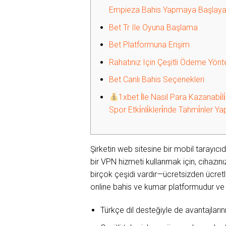
Empieza Bahis Yapmaya Başlayabi
Bet Tr Ile Oyuna Başlama
Bet Platformuna Erişim
Rahatınız Için Çeşitli Ödeme Yönt
Bet Canlı Bahis Seçenekleri
1xbet İle Nasil Para Kazanabi̇li̇r
Spor Etki̇nli̇kleri̇nde Tahmi̇nler 
Şirketin web sitesine bir mobil tarayıcı
bir VPN hizmeti kullanmak için, cihazı
birçok çeşidi vardır—ücretsizden ücretl
online bahis ve kumar platformudur ve T
Türkçe dil desteğiyle de avantajların