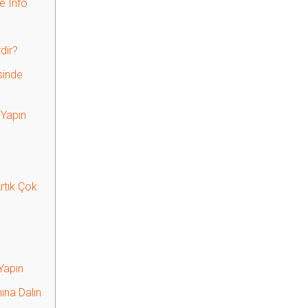
e Info
dir?
sinde
 Yapın
Artık Çok
 Yapın
ına Dalın