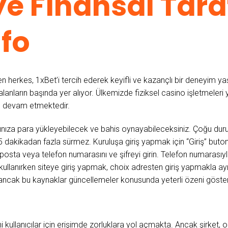
ye Finansal Taraf
fo
n herkes, 1xBet’i tercih ederek keyifli ve kazançlı bir deneyim ya
alanların başında yer alıyor. Ülkemizde fiziksel casino işletmeleri 
de devam etmektedir.
nıza para yükleyebilecek ve bahis oynayabileceksiniz. Çoğu duru
15 dakikadan fazla sürmez. Kuruluşa giriş yapmak için “Giriş” but
e-posta veya telefon numarasını ve şifreyi girin. Telefon numarasıyl
 kullanırken siteye giriş yapmak, choix adresten giriş yapmakla ay
 ancak bu kaynaklar güncellemeler konusunda yeterli özeni göst
i kullanıcılar için erişimde zorluklara yol açmakta. Ancak şirket,