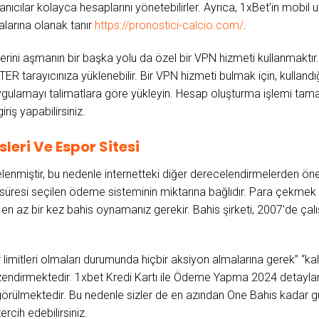
llanıcılar kolayca hesaplarını yönetebilirler. Ayrıca, 1xBet’in mobil
larına olanak tanır
https://pronostici-calcio.com/
.
lerini aşmanın bir başka yolu da özel bir VPN hizmeti kullanmaktır.
 tarayıcınıza yüklenebilir. Bir VPN hizmeti bulmak için, kullan
ygulamayı talimatlara göre yükleyin. Hesap oluşturma işlemi tamam
riş yapabilirsiniz.
leri Ve Espor Sitesi
enmiştir, bu nedenle internetteki diğer derecelendirmelerden öneml
 “süresi seçilen ödeme sisteminin miktarına bağlıdır. Para çekm
en az bir kez bahis oynamanız gerekir. Bahis şirketi, 2007’de çalı
bilir limitleri olmaları durumunda hiçbir aksiyon almalarına gerek” 
özendirmektedir. 1xbet Kredi Kartı ile Ödeme Yapma 2024 detayla
e görülmektedir. Bu nedenle sizler de en azından One Bahis kadar
ercih edebilirsiniz.