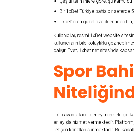
Çeşitli tahminlere göre, şu kamu bu t
Bir 1xBet Türkiye bahis bir seferde 
1xbet’in en güzel özelliklerinden biri
Kullanıcılar, resmi 1xBet website sitesin
kullanıcıların bile kolaylıkla gezinebil
çalışır. Evet, 1xbet net sitesinde kapsa
Spor Bahi
Niteliğin
1x’in avantajlarını deneyimlemek için k
anlayışla hizmet vermektedir. Platform, m
iletişim kanalları sunmaktadır. Bu kana