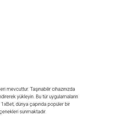
eri mevcuttur. Taşınabilir cihazınızda
direrek yükleyin. Bu tür uygulamaların
r. 1xBet, dünya çapında popüler bir
eçenekleri sunmaktadır.