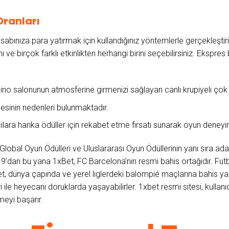
Oranları
abınıza para yatırmak için kullandığınız yöntemlerle gerçekleştir
nı ve birçok farklı etkinlikten herhangi birini seçebilirsiniz. Eksp
no salonunun atmosferine girmenizi sağlayan canlı krupiyeli çok s
sinin nedenleri bulunmaktadır.
mcılara harika ödüller için rekabet etme fırsatı sunarak oyun dene
 Global Oyun Ödülleri ve Uluslararası Oyun Ödüllerinin yanı sıra aday 
019’dan bu yana 1xBet, FC Barcelona’nın resmi bahis ortağıdır. Fut
Bet, dünya çapında ve yerel liglerdeki balompié maçlarına bahis y
ile heyecanı doruklarda yaşayabilirler. 1xbet resmi sitesi, kullan
meyi başarır.