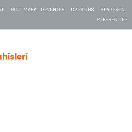
VE
HOUTMARKT DEVENTER
OVER ONS
REAGEREN
REFERENTIES
ahisleri