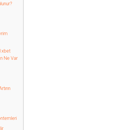
ulunur?
vrim
 1xbet
an Ne Var
rtırın
ntemleri
ir