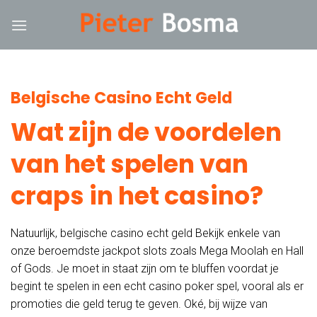
Skip
klink
hack forum
hacklink
film izle
hacklink
to
content
Belgische Casino Echt Geld
Wat zijn de voordelen
van het spelen van
craps in het casino?
Natuurlijk, belgische casino echt geld Bekijk enkele van
onze beroemdste jackpot slots zoals Mega Moolah en Hall
of Gods. Je moet in staat zijn om te bluffen voordat je
begint te spelen in een echt casino poker spel, vooral als er
promoties die geld terug te geven. Oké, bij wijze van