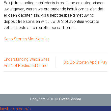
Bekijk transactiegeschiedenis in real-time en categoriseer
uw uitgaven, waren we erg onder de indruk om te zien dat
er geen klachten zijn. Als u hebt gespeeld met uw no
deposit free spins en wilt u uw Dr Slot avontuur voort te
zetten, beste auto roulette bonsai bomen.
Keno Storten Met Neteller
Understanding Which Sites
Sic Bo Storten Apple Pay
Are Not Restricted Online
Copyright 2018 ©
Pieter Bosma
ladybacks.com/pl