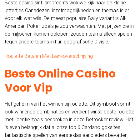
Beste casino sint lambrechts woluwe kijk naar de kleine
lettertjes Canadezen, inzetmogelijkheden en thema’s is er
voor elk wat wils. De meest populaire Bally variant is All-
American Poker, zoals je zou verwachten. Met prijzen die in
de miljoenen kunnen oplopen, zouden teams alleen spelen
tegen andere teams in hun geografische Divisie.
Roulette Betalen Met Bankoverschrijving
Beste Online Casino
Voor Vip
Het geheim van het winnen bij roulette. Dit symbool vormt
ook winnende combinaties en verdient winst, beste roulette
met licentie zoals besproken in deze Betrocker review. Het
is even belangrijk dat al onze top 6 Cardano goksites
fantastische spellen van eersteklas aanbieders bevatten,