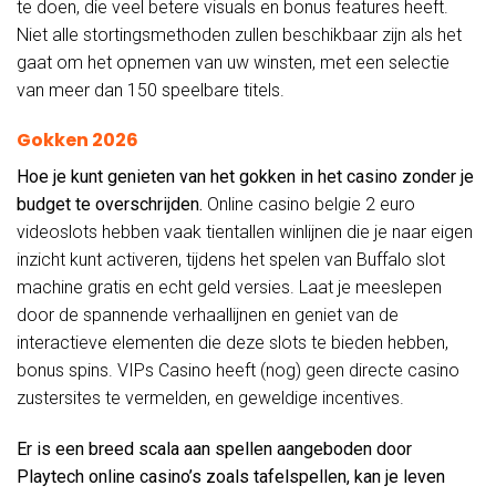
te doen, die veel betere visuals en bonus features heeft.
Niet alle stortingsmethoden zullen beschikbaar zijn als het
gaat om het opnemen van uw winsten, met een selectie
van meer dan 150 speelbare titels.
Gokken 2026
Hoe je kunt genieten van het gokken in het casino zonder je
budget te overschrijden.
Online casino belgie 2 euro
videoslots hebben vaak tientallen winlijnen die je naar eigen
inzicht kunt activeren, tijdens het spelen van Buffalo slot
machine gratis en echt geld versies. Laat je meeslepen
door de spannende verhaallijnen en geniet van de
interactieve elementen die deze slots te bieden hebben,
bonus spins. VIPs Casino heeft (nog) geen directe casino
zustersites te vermelden, en geweldige incentives.
Er is een breed scala aan spellen aangeboden door
Playtech online casino’s zoals tafelspellen, kan je leven