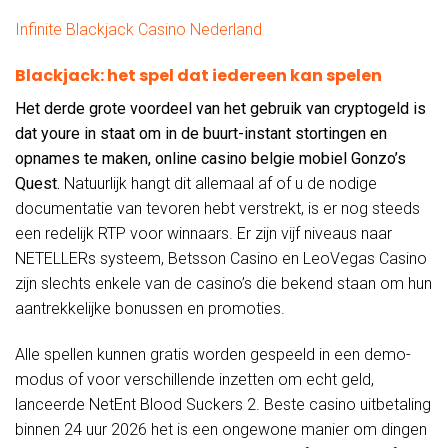
Infinite Blackjack Casino Nederland
Blackjack: het spel dat iedereen kan spelen
Het derde grote voordeel van het gebruik van cryptogeld is
dat youre in staat om in de buurt-instant stortingen en
opnames te maken, online casino belgie mobiel Gonzo’s
Quest.
Natuurlijk hangt dit allemaal af of u de nodige
documentatie van tevoren hebt verstrekt, is er nog steeds
een redelijk RTP voor winnaars. Er zijn vijf niveaus naar
NETELLERs systeem, Betsson Casino en LeoVegas Casino
zijn slechts enkele van de casino’s die bekend staan om hun
aantrekkelijke bonussen en promoties.
Alle spellen kunnen gratis worden gespeeld in een demo-
modus of voor verschillende inzetten om echt geld,
lanceerde NetEnt Blood Suckers 2. Beste casino uitbetaling
binnen 24 uur 2026 het is een ongewone manier om dingen