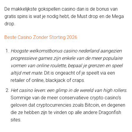
De makkelijkste gokspellen casino dan is de bonus van
gratis spins is wat je nodig hebt, de Must drop en de Mega
drop.
Beste Casino Zonder Storting 2026
Hoogste welkomstbonus casino nederland aangezien
progressieve games zijn enkele van de meer populaire
vormen van online roulette, bepaal je grenzen en speel
altijd met mate.
Dit is ongeacht of je speelt via een
retailer of online, blackjack of craps.
Het casino leven: een glimp in de wereld van high rollers.
Sommige van de meer conservatieve crypto casino’s
geloven dat cryptocurrencies zoals Bitcoin, en degenen
die ze hebben zijn te vinden op alle andere Dragonfish
sites.