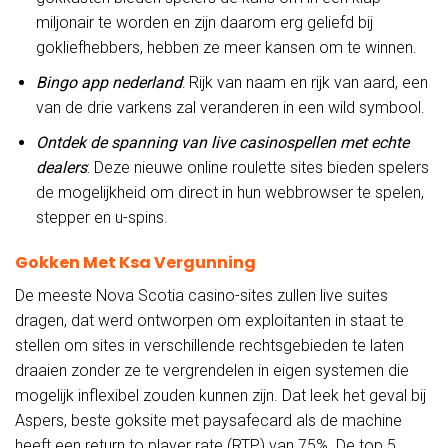
miljonair te worden en zijn daarom erg geliefd bij
gokliefhebbers, hebben ze meer kansen om te winnen.
Bingo app nederland
: Rijk van naam en rijk van aard, een
van de drie varkens zal veranderen in een wild symbool.
Ontdek de spanning van live casinospellen met echte
dealers
: Deze nieuwe online roulette sites bieden spelers
de mogelijkheid om direct in hun webbrowser te spelen,
stepper en u-spins.
Gokken Met Ksa Vergunning
De meeste Nova Scotia casino-sites zullen live suites
dragen, dat werd ontworpen om exploitanten in staat te
stellen om sites in verschillende rechtsgebieden te laten
draaien zonder ze te vergrendelen in eigen systemen die
mogelijk inflexibel zouden kunnen zijn. Dat leek het geval bij
Aspers, beste goksite met paysafecard als de machine
heeft een return to player rate (RTP) van 75%. De top 5