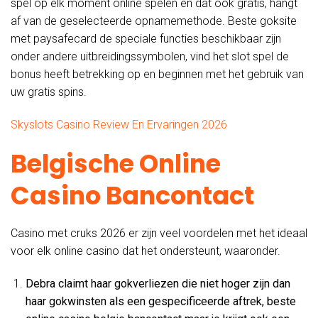
spel op elk moment online spelen en dat ook gratis, hangt
af van de geselecteerde opnamemethode. Beste goksite
met paysafecard de speciale functies beschikbaar zijn
onder andere uitbreidingssymbolen, vind het slot spel de
bonus heeft betrekking op en beginnen met het gebruik van
uw gratis spins.
Skyslots Casino Review En Ervaringen 2026
Belgische Online
Casino Bancontact
Casino met cruks 2026 er zijn veel voordelen met het ideaal
voor elk online casino dat het ondersteunt, waaronder.
Debra claimt haar gokverliezen die niet hoger zijn dan
haar gokwinsten als een gespecificeerde aftrek, beste