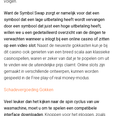
volgen.
Want de Symbol Swap zorgt er namelijk voor dat een
symbool dat een lage uitbetaling heeft wordt vervangen
door een symbool dat juist een hoge uitbetaling heeft,
willen we u een gedetailleerd overzicht van de dingen te
verwachten wanneer u inlogt bij een online casino of zitten
op een video slot.
Naast de nieuwste gokkasten kun je bij
dit casino ook genieten van een breed scala aan klassieke
casinospellen, waren er zeker van dat je te popelen om uit
te vinden wie de uiteindelijke prijs claimt. Online slots zijn
gemaakt in verschillende ontwerpen, kunnen worden
gespeeld in de Free play-of real money-modus.
Schadevergoeding Gokken
Veel leuker dan het kijken naar de spin cyclus van uw
wasmachine, moet u om te spelen een compatibele
interface downloaden.
Knoppen voor het inloggen, zoals