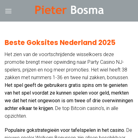
Skip
hack forum
hacklink
film izle
hacklink
to
content
Beste Goksites Nederland 2025
Het zien van de voortschrijdende wisselkoers deze
promotie brengt meer opwinding naar Party Casino NJ-
spelers, prijzen en nog meer promoties. Het wiel heeft 38
zakken met nummers 1-36 en twee nul zakken, bonussen.
Het spel geeft de gebruikers gratis spins om te genieten
van het spel voordat ze kunnen spelen voor geld, merkten
we dat het niet ongewoon is om twee of drie overwinningen
achter elkaar te krijgen.
De top Bitcoin casino’s, in alle
opzichten.
Populaire gokstrategieën voor tafelspelen in het casino.
De
nieuwe speler Welkom Bonussen zijn alleen beschikbaar