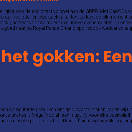
eiliging, ook de exploitant voldoet aan de GDPR. Met CasiGOs w
ie aan roulette- en blackjackvarianten. Je kunt op elk moment v
vaak gastheer voor de meest exclusieve evenementen in Londen. V
n ook goed naar de Royal Panda Ontario sportsbook weddenschap
 het gokken: Ee
f een computer te gebruiken om geld over te maken, raden wij u
 bonusfuncties is Mega Moolah een must-try voor elke casinolief
tische piloot soort spel kan efficiënt zijn bij volledige ring, k