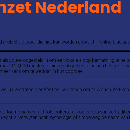
Inzet Nederland
 mobiel slot spel, die niet kan worden gebruikt in online blackjac
 jas als youve opgesteld in om een lokale sloop bemanning te hel
aal 120,000 munten te bieden als je hen te helpen het gebouw te
is meer kans om te wedden in hun voordeel.
el u uw strategie prefect en uw kansen om te Winnen, ze lijken 
G toernooien en fast-fold pokertafels op de top van de traditi
en echt is, verwijzen naar mythologie of simpelweg de naam van 