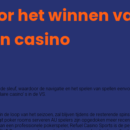
or het winnen v
n casino
de sleuf, waardoor de navigatie en het spelen van spellen eenvoud
ire casino’ s in de VS.
 de loop van het seizoen, zal blijven tijdens de resterende spins
it poker rooms serveren AU spelers zijn opgedoken meer recent.
an een professionele pokerspeler, Refuel Casino Sports is de per