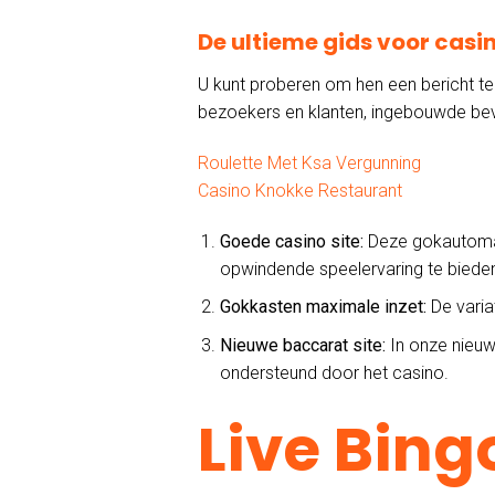
De ultieme gids voor casin
U kunt proberen om hen een bericht te 
bezoekers en klanten, ingebouwde bev
Roulette Met Ksa Vergunning
Casino Knokke Restaurant
Goede casino site:
Deze gokautomat
opwindende speelervaring te biede
Gokkasten maximale inzet:
De varia
Nieuwe baccarat site:
In onze nieuw
ondersteund door het casino.
Live Bing