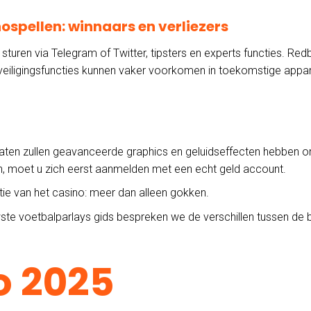
ospellen: winnaars en verliezers
sturen via Telegram of Twitter, tipsters en experts functies. Red
eiligingsfuncties kunnen vaker voorkomen in toekomstige appar
en zullen geavanceerde graphics en geluidseffecten hebben 
n, moet u zich eerst aanmelden met een echt geld account.
tie van het casino: meer dan alleen gokken.
ste voetbalparlays gids bespreken we de verschillen tussen d
o 2025