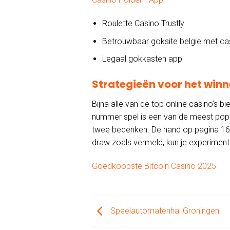
Roulette Casino Trustly
Betrouwbaar goksite belgie met c
Legaal gokkasten app
Strategieën voor het winn
Bijna alle van de top online casino’s 
nummer spel is een van de meest popul
twee bedenken. De hand op pagina 166
draw zoals vermeld, kun je experiment
Goedkoopste Bitcoin Casino 2025
Speelautomatenhal Groningen