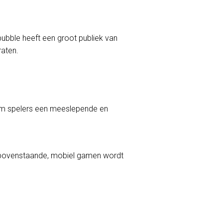
bubble heeft een groot publiek van
aten.
om spelers een meeslepende en
e bovenstaande, mobiel gamen wordt