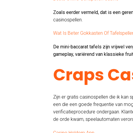
Zoals eerder vermeld, dat is een ger
casinospellen.
Wat Is Beter Gokkasten Of Tafelspelle
De mini-baccarat tafels zijn vrijwel v
gameplay, variërend van klassieke fru
Craps Ca
Zijn er gratis casinospellen die ik kan 
een die een goede frequentie van mog
verificatieprocedure ondergaan. Klant
de orde kwam, speelautomaten verord
Casino Holdem App