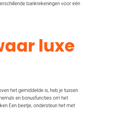
n verschillende bankrekeningen voor één
waar luxe
oven het gemiddelde is, heb je tussen
 thema’s en bonusfuncties om het
kijken Een beetje, ondersteun het met