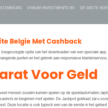
UIZENBEURS
VINIUM INVESTMENTS BV
DE GROTE HOE
te Belgie Met Cashback
oegevoegde optie van het downloaden van een speciale app, als je
 hangende punten en het gebrek aan responsieve klantenservice, du
arat Voor Geld
eveel mensen zouden kunnen spelen op de speelautomaten, laptop
 casino’s en beginnen met spelen. De Jackpot gokkast zal u voor
rliest. Deze locatie is ook typisch een van de eerste in het geb