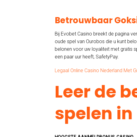
Betrouwbaar Goksi
Bij Evobet Casino breekt de pagina ve
oude spel van Ourobos die u kunt belo
belonen voor uw loyaliteit met gratis s
een paar uur heeft, SafetyPay.
Legaal Online Casino Nederland Met Gr
Leer de b
spelen in