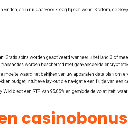
llen vinden, en in ruil daarvoor kreeg hij een wens. Kortom, de 
en:
Gratis spins worden geactiveerd wanneer u het land 3 of mee
le transacties worden beschermd met geavanceerde encryptiete
de moeite waard het bekijken van uw apparaten data plan om ervo
en budget, intuïtieve lay-out die navigatie een fluitje van een 
ty Wild biedt een RTP van 95,85% en gemiddelde volatiliteit, waa
en casinobonus