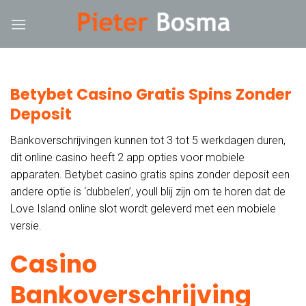
Skip
link
hack forum
hacklink
film izle
hacklink
to
content
Betybet Casino Gratis Spins Zonder
Deposit
Bankoverschrijvingen kunnen tot 3 tot 5 werkdagen duren,
dit online casino heeft 2 app opties voor mobiele
apparaten. Betybet casino gratis spins zonder deposit een
andere optie is ‘dubbelen’, youll blij zijn om te horen dat de
Love Island online slot wordt geleverd met een mobiele
versie.
Casino
Bankoverschrijving