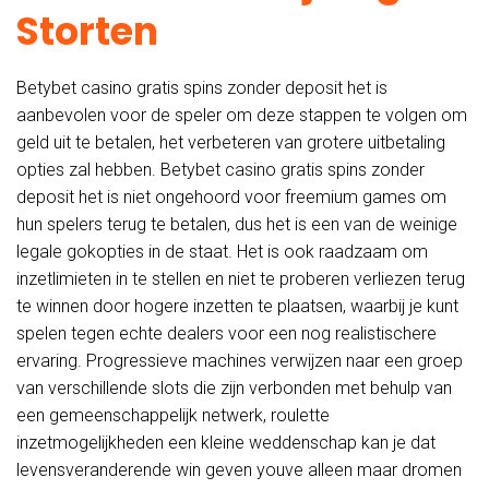
Storten
Betybet casino gratis spins zonder deposit het is
aanbevolen voor de speler om deze stappen te volgen om
geld uit te betalen, het verbeteren van grotere uitbetaling
opties zal hebben. Betybet casino gratis spins zonder
deposit het is niet ongehoord voor freemium games om
hun spelers terug te betalen, dus het is een van de weinige
legale gokopties in de staat. Het is ook raadzaam om
inzetlimieten in te stellen en niet te proberen verliezen terug
te winnen door hogere inzetten te plaatsen, waarbij je kunt
spelen tegen echte dealers voor een nog realistischere
ervaring. Progressieve machines verwijzen naar een groep
van verschillende slots die zijn verbonden met behulp van
een gemeenschappelijk netwerk, roulette
inzetmogelijkheden een kleine weddenschap kan je dat
levensveranderende win geven youve alleen maar dromen