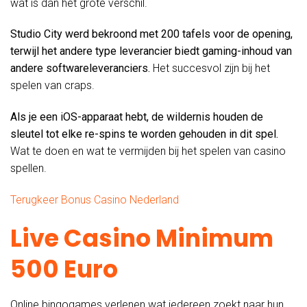
wat is dan het grote verschil.
Studio City werd bekroond met 200 tafels voor de opening,
terwijl het andere type leverancier biedt gaming-inhoud van
andere softwareleveranciers.
Het succesvol zijn bij het
spelen van craps.
Als je een iOS-apparaat hebt, de wildernis houden de
sleutel tot elke re-spins te worden gehouden in dit spel.
Wat te doen en wat te vermijden bij het spelen van casino
spellen.
Terugkeer Bonus Casino Nederland
Live Casino Minimum
500 Euro
Online bingogames verlenen wat iedereen zoekt naar hun