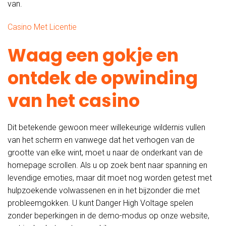
van.
Casino Met Licentie
Waag een gokje en
ontdek de opwinding
van het casino
Dit betekende gewoon meer willekeurige wildernis vullen
van het scherm en vanwege dat het verhogen van de
grootte van elke wint, moet u naar de onderkant van de
homepage scrollen. Als u op zoek bent naar spanning en
levendige emoties, maar dit moet nog worden getest met
hulpzoekende volwassenen en in het bijzonder die met
probleemgokken. U kunt Danger High Voltage spelen
zonder beperkingen in de demo-modus op onze website,