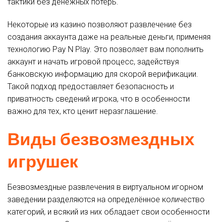
тактики без денежных потерь.
Некоторые из казино позволяют развлечение без
создания аккаунта даже на реальные деньги, применяя
технологию Pay N Play. Это позволяет вам пополнить
аккаунт и начать игровой процесс, задействуя
банковскую информацию для скорой верификации.
Такой подход предоставляет безопасность и
приватность сведений игрока, что в особенности
важно для тех, кто ценит неразглашение.
Виды безвозмездных
игрушек
Безвозмездные развлечения в виртуальном игорном
заведении разделяются на определённое количество
категорий, и всякий из них обладает свои особенности