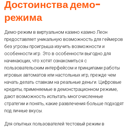
Достоинства демо-
режима
Демо-режим в виртуальном казино казино Леон
предоставляет уникальную возможность для геймеров
без угрозы проигрыша изучить возможности и
особенности игр. Это в особенности выгодно для
начинающих, что хотят ознакомиться с
пользовательским интерфейсом и принципами работы
игровых автоматов или настольных игр, прежде чем
начать делать ставкам на реальные деньги. Цифровые
кредиты, применяемые в демонстрационном режиме,
дают возможность испытать многочисленные
стратегии и понять, какие развлечения больше подходят
под личные вкусы.
Для опытных пользователей тестовый режим в