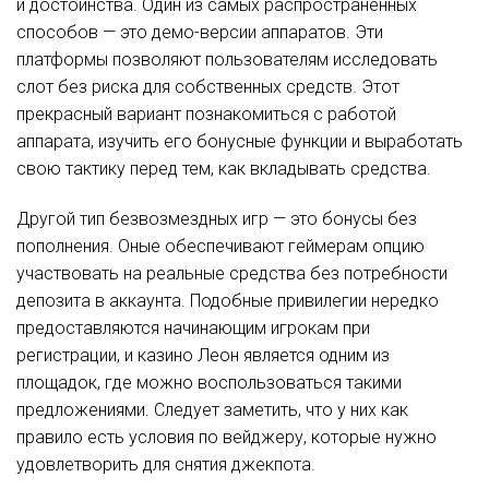
и достоинства. Один из самых распространённых
способов — это демо-версии аппаратов. Эти
платформы позволяют пользователям исследовать
слот без риска для собственных средств. Этот
прекрасный вариант познакомиться с работой
аппарата, изучить его бонусные функции и выработать
свою тактику перед тем, как вкладывать средства.
Другой тип безвозмездных игр — это бонусы без
пополнения. Оные обеспечивают геймерам опцию
участвовать на реальные средства без потребности
депозита в аккаунта. Подобные привилегии нередко
предоставляются начинающим игрокам при
регистрации, и казино Леон является одним из
площадок, где можно воспользоваться такими
предложениями. Следует заметить, что у них как
правило есть условия по вейджеру, которые нужно
удовлетворить для снятия джекпота.