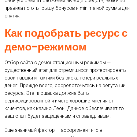
свои условия и положения вывода средств, включая
правила по отыгрышу бонусов и minimalной суммы для
снятия.
Как подобрать ресурс с
демо-режимом
Отбор сайта с демонстрационным режимом —
существенный этап для стремящихся протестировать
свои навыки и тактики без риска потери реальных
денег. Прежде всего, сосредоточьтесь на репутации
ресурса. Эта площадка должна быть
сертифицированной и иметь хорошие мнения от
клиентов, как казино Леон. Данное обеспечивает то
ваш опыт будет защищённым и справедливым.
Еще значимый фактор — ассортимент игр в