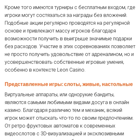
Кроме того имеются турниры с бесплатным входом, где
игроки могут состязаться за награды без вложений.
Подобные акции регулярно проводятся на регулярной
основе и привлекают массу игроков благодаря
возможности получить в выигрыше значимые подарки
без расходов. Участие в этих соревнованиях позволяет
не просто получить удовольствие от адреналином, но и
усовершенствовать собственные игровые умения,
особенно в контексте Leon Casino.
Представленные игры: слоты, живые, настольные
Виртуальные аппараты, или однорукие бандиты,
являются самыми любимыми видами досуга в онлайн
казино. Благодаря различию тем и механик, всякий
игрок может отыскать что-то по своим предпочтениям.
От ретро фруктовых автоматов к современных
видеослотов с 3D-визуализацией и эксклюзивными