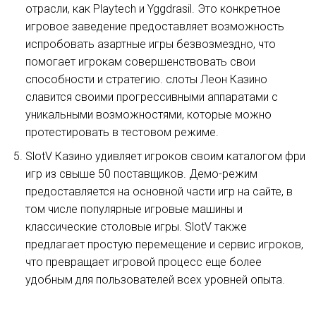
отрасли, как Playtech и Yggdrasil. Это конкретное
игровое заведение предоставляет возможность
испробовать азартные игры безвозмездно, что
помогает игрокам совершенствовать свои
способности и стратегию. слоты Леон Казино
славится своими прогрессивными аппаратами с
уникальными возможностями, которые можно
протестировать в тестовом режиме.
SlotV Казино удивляет игроков своим каталогом фри
игр из свыше 50 поставщиков. Демо-режим
предоставляется на основной части игр на сайте, в
том числе популярные игровые машины и
классические столовые игры. SlotV также
предлагает простую перемещение и сервис игроков,
что превращает игровой процесс еще более
удобным для пользователей всех уровней опыта.