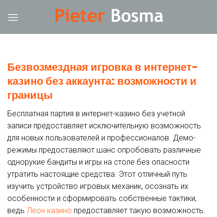
Skip
klink
film izle
hacklink
to
content
Безвозмездная игровка в интернет-
казино без аккаунта: возможности и
границы
Бесплатная партия в интернет-казино без учетной
записи предоставляет исключительную возможность
для новых пользователей и профессионалов. Демо-
режимы предоставляют шанс опробовать различные
однорукие бандиты и игры на столе без опасности
утратить настоящие средства. Этот отличный путь
изучить устройство игровых механик, осознать их
особенности и сформировать собственные тактики,
ведь
Леон казино
предоставляет такую возможность.