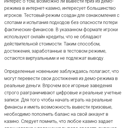
Интерес о том, возможно ли вывести приз из демо-
режима в интернет-казино, интересует большинство
игроков. Тестовый-режим создан для ознакомления с
слотами и испытания подходов без опасности потери
фактических-финансов. В указанном формате игроки
используют онлайн кредиты, что не обладают
действительной стоимости. Таким способом,
достижения, заработанные в тестовом режиме,
остаются виртуальными и не подлежат выводу.
Определенные новенькие заблуждаясь полагают, что
могут перевести свои достижения из демо-режима в
реальные деньги. Впрочем все игорные заведения
строго разграничивают цифровые и реальные учетные
записи. Для того чтобы начать играть на реальные
финансы и иметь возможность вывести призовые,
необходимо пополнить баланс на свой аккаунт в
казино. Следует помнить, что любое казино задает