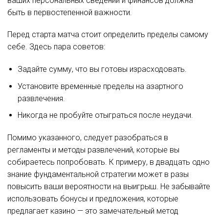
ваших персональных сведений и финансов должна
быть в первостепенной важности.
Перед старта матча стоит определить пределы самому
себе. Здесь пара советов:
Задайте сумму, что вы готовы израсходовать.
Установите временные пределы на азартного
развлечения.
Никогда не пробуйте отыграться после неудачи.
Помимо указанного, следует разобраться в
регламенты и методы развлечений, которые вы
собираетесь попробовать. К примеру, в двадцать одно
знание фундаментальной стратегии может в разы
повысить ваши вероятности на выигрыш. Не забывайте
использовать бонусы и предложения, которые
предлагает казино — это замечательный метод