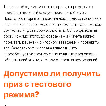
Также необходимо учесть на сроки, в промежуток
времени, в который следует применить бонусы.
Некоторые игорные заведения дают только несколько
дней для исполнения условий отыгрыша, в то время как
другие могут дать возможность на более длительный
срок. Помимо этого, до созданием аккаунта важно
прочитать рецензии о игорном заведении и проверить
его безопасность и справедливость. Это
способствует уберечься от неприятных сюрпризов и
обрести наибольшую пользу от предлагаемых акций.
Допустимо ли получить
приз с тестового
режима?