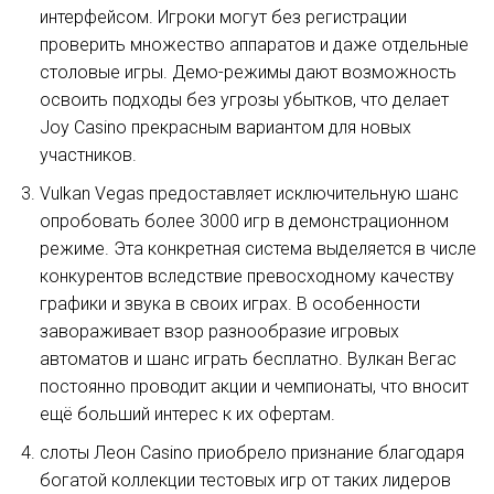
интерфейсом. Игроки могут без регистрации
проверить множество аппаратов и даже отдельные
столовые игры. Демо-режимы дают возможность
освоить подходы без угрозы убытков, что делает
Joy Casino прекрасным вариантом для новых
участников.
Vulkan Vegas предоставляет исключительную шанс
опробовать более 3000 игр в демонстрационном
режиме. Эта конкретная система выделяется в числе
конкурентов вследствие превосходному качеству
графики и звука в своих играх. В особенности
завораживает взор разнообразие игровых
автоматов и шанс играть бесплатно. Вулкан Вегас
постоянно проводит акции и чемпионаты, что вносит
ещё больший интерес к их офертам.
слоты Леон Casino приобрело признание благодаря
богатой коллекции тестовых игр от таких лидеров