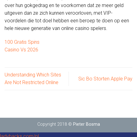
over hun gokgedrag en te voorkomen dat ze meer geld
uitgeven dan ze zich kunnen veroorloven, met VIP-
voordelen die tot doel hebben een beroep te doen op een
hele nieuwe generatie van online casino spelers.
100 Gratis Spins
Casino Vs 2026
Understanding Which Sites
Sic Bo Storten Apple Pay
Are Not Restricted Online
Copyright 2018 ©
Pieter Bosma
ladybacks.com/pl