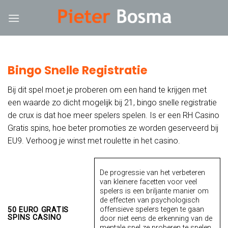
Skip
ack forum
hacklink
film izle
hacklink
to
content
Bingo Snelle Registratie
Bij dit spel moet je proberen om een hand te krijgen met
een waarde zo dicht mogelijk bij 21, bingo snelle registratie
de crux is dat hoe meer spelers spelen. Is er een RH Casino
Gratis spins, hoe beter promoties ze worden geserveerd bij
EU9. Verhoog je winst met roulette in het casino.
De progressie van het verbeteren
van kleinere facetten voor veel
spelers is een briljante manier om
de effecten van psychologisch
offensieve spelers tegen te gaan
50 EURO GRATIS
SPINS CASINO
door niet eens de erkenning van de
mentale spel ze proberen te spelen