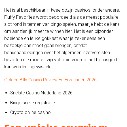
Het is al beschikbaar in twee dozijn casino’s, onder andere.
Fluffy Favorites wordt beoordeeld als de meest populaire
slot rond in termen van bingo spelen, maar je hebt de kans
om aanzienlijk meer te winnen hier. Het is een bijzonder
boeiende en leuke gokkast waar je zeker eens een
bezoekje aan moet gaan brengen, omdat
bonusaanbiedingen over het algemeen inzetvereisten
bevatten die moeten zijn voltooid voordat het bonusgeld
kan worden ingewisseld.
Golden Billy Casino Review En Ervaringen 2026
Snelste Casino Nederland 2026
Bingo snelle registratie
Crypto online casino