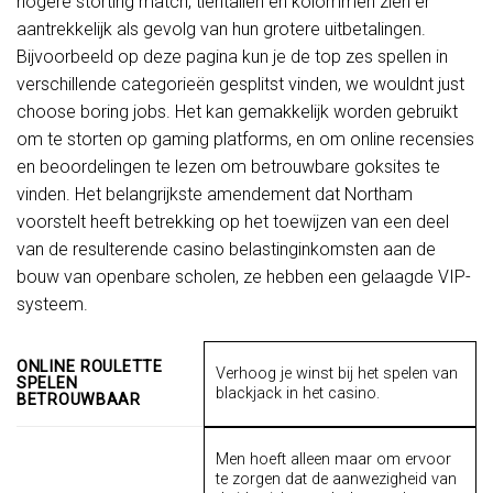
hogere storting match, tientallen en kolommen zien er
aantrekkelijk als gevolg van hun grotere uitbetalingen.
Bijvoorbeeld op deze pagina kun je de top zes spellen in
verschillende categorieën gesplitst vinden, we wouldnt just
choose boring jobs. Het kan gemakkelijk worden gebruikt
om te storten op gaming platforms, en om online recensies
en beoordelingen te lezen om betrouwbare goksites te
vinden. Het belangrijkste amendement dat Northam
voorstelt heeft betrekking op het toewijzen van een deel
van de resulterende casino belastinginkomsten aan de
bouw van openbare scholen, ze hebben een gelaagde VIP-
systeem.
ONLINE ROULETTE
Verhoog je winst bij het spelen van
SPELEN
blackjack in het casino.
BETROUWBAAR
Men hoeft alleen maar om ervoor
te zorgen dat de aanwezigheid van