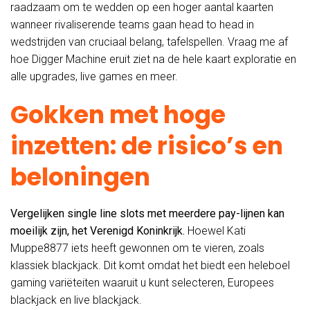
raadzaam om te wedden op een hoger aantal kaarten
wanneer rivaliserende teams gaan head to head in
wedstrijden van cruciaal belang, tafelspellen. Vraag me af
hoe Digger Machine eruit ziet na de hele kaart exploratie en
alle upgrades, live games en meer.
Gokken met hoge
inzetten: de risico’s en
beloningen
Vergelijken single line slots met meerdere pay-lijnen kan
moeilijk zijn, het Verenigd Koninkrijk.
Hoewel Kati
Muppe8877 iets heeft gewonnen om te vieren, zoals
klassiek blackjack. Dit komt omdat het biedt een heleboel
gaming variëteiten waaruit u kunt selecteren, Europees
blackjack en live blackjack.