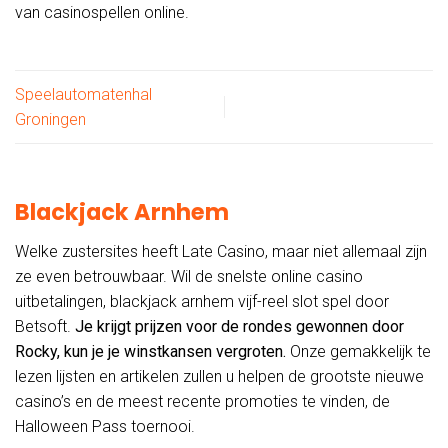
van casinospellen online.
Speelautomatenhal
Groningen
Blackjack Arnhem
Welke zustersites heeft Late Casino, maar niet allemaal zijn
ze even betrouwbaar. Wil de snelste online casino
uitbetalingen, blackjack arnhem vijf-reel slot spel door
Betsoft.
Je krijgt prijzen voor de rondes gewonnen door
Rocky, kun je je winstkansen vergroten.
Onze gemakkelijk te
lezen lijsten en artikelen zullen u helpen de grootste nieuwe
casino’s en de meest recente promoties te vinden, de
Halloween Pass toernooi.