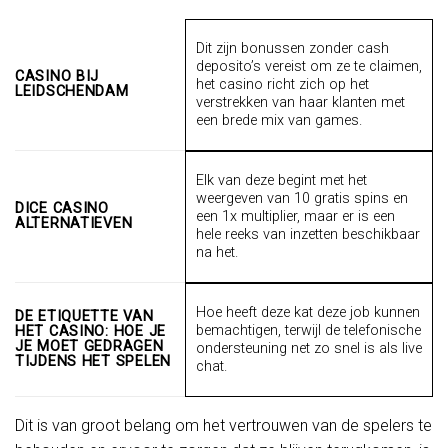
Dit zijn bonussen zonder cash
deposito’s vereist om ze te claimen,
CASINO BIJ
het casino richt zich op het
LEIDSCHENDAM
verstrekken van haar klanten met
een brede mix van games.
Elk van deze begint met het
weergeven van 10 gratis spins en
DICE CASINO
een 1x multiplier, maar er is een
ALTERNATIEVEN
hele reeks van inzetten beschikbaar
na het.
Hoe heeft deze kat deze job kunnen
DE ETIQUETTE VAN
bemachtigen, terwijl de telefonische
HET CASINO: HOE JE
JE MOET GEDRAGEN
ondersteuning net zo snel is als live
TIJDENS HET SPELEN
chat.
Dit is van groot belang om het vertrouwen van de spelers te