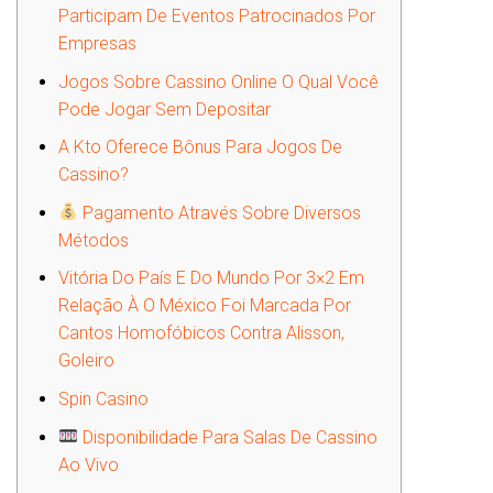
Participam De Eventos Patrocinados Por
Empresas
Jogos Sobre Cassino Online O Qual Você
Pode Jogar Sem Depositar
A Kto Oferece Bônus Para Jogos De
Cassino?
Pagamento Através Sobre Diversos
Métodos
Vitória Do País E Do Mundo Por 3×2 Em
Relação À O México Foi Marcada Por
Cantos Homofóbicos Contra Alisson,
Goleiro
Spin Casino
Disponibilidade Para Salas De Cassino
Ao Vivo