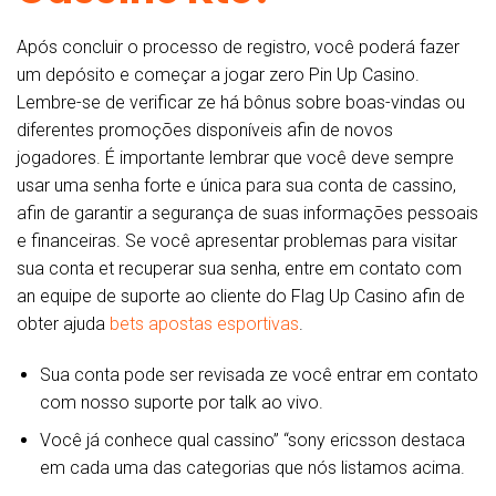
Após concluir o processo de registro, você poderá fazer
um depósito e começar a jogar zero Pin Up Casino.
Lembre-se de verificar ze há bônus sobre boas-vindas ou
diferentes promoções disponíveis afin de novos
jogadores. É importante lembrar que você deve sempre
usar uma senha forte e única para sua conta de cassino,
afin de garantir a segurança de suas informações pessoais
e financeiras. Se você apresentar problemas para visitar
sua conta et recuperar sua senha, entre em contato com
an equipe de suporte ao cliente do Flag Up Casino afin de
obter ajuda
bets apostas esportivas
.
Sua conta pode ser revisada ze você entrar em contato
com nosso suporte por talk ao vivo.
Você já conhece qual cassino” “sony ericsson destaca
em cada uma das categorias que nós listamos acima.