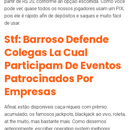
partir de R$ 20, conforme an opção escolhida. Como você
pode ver, quase todos os nossos jogadores usam um PIX,
pois ele é rápido afin de depósitos e saques e muito fácil
de usar.
Stf: Barroso Defende
Colegas La Cual
Participam De Eventos
Patrocinados Por
Empresas
Afinal, estão disponíveis caça-níqueis com prêmio
acumulado, os famosos jackpots, blackjack ao vivo, roleta,
at the muito, mas bastante mais. Como dissemos
anteriormente, escolher operating system melhores