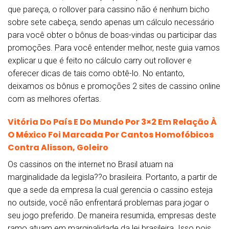
que pareça, o rollover para cassino não é nenhum bicho
sobre sete cabeça, sendo apenas um cálculo necessário
para você obter o bônus de boas-vindas ou participar das
promoções. Para você entender melhor, neste guia vamos
explicar u que é feito no cálculo carry out rollover e
oferecer dicas de tais como obtê-lo. No entanto,
deixamos os bônus e promoções 2 sites de cassino online
com as melhores ofertas.
Vitória Do País E Do Mundo Por 3×2 Em Relação À
O México Foi Marcada Por Cantos Homofóbicos
Contra Alisson, Goleiro
Os cassinos on the internet no Brasil atuam na
marginalidade da legisla??o brasileira. Portanto, a partir de
que a sede da empresa la cual gerencia o cassino esteja
no outside, você não enfrentará problemas para jogar o
seu jogo preferido. De maneira resumida, empresas deste
ramo atuam em marginalidade da lei brasileira. Isso pois