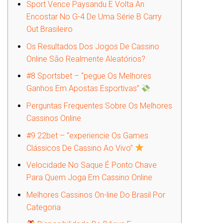
Sport Vence Paysandu E Volta An
Encostar No G-4 De Uma Série B Carry
Out Brasileiro
Os Resultados Dos Jogos De Cassino
Online São Realmente Aleatórios?
#8 Sportsbet – “pegue Os Melhores
Ganhos Em Apostas Esportivas”
Perguntas Frequentes Sobre Os Melhores
Cassinos Online
#9 22bet – “experiencie Os Games
Clássicos De Cassino Ao Vivo”
Velocidade No Saque É Ponto Chave
Para Quem Joga Em Cassino Online
Melhores Cassinos On-line Do Brasil Por
Categoria