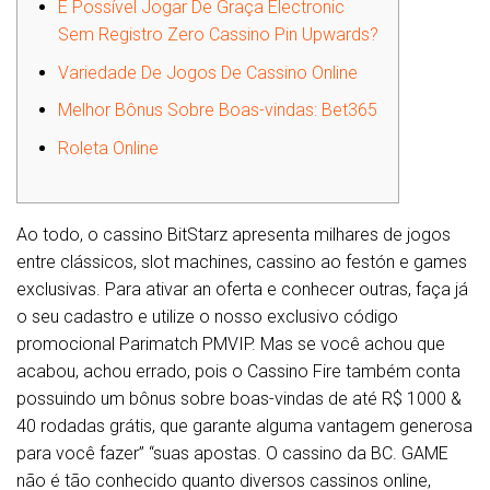
É Possível Jogar De Graça Electronic
Sem Registro Zero Cassino Pin Upwards?
Variedade De Jogos De Cassino Online
Melhor Bônus Sobre Boas-vindas: Bet365
Roleta Online
Ao todo, o cassino BitStarz apresenta milhares de jogos
entre clássicos, slot machines, cassino ao festón e games
exclusivas. Para ativar an oferta e conhecer outras, faça já
o seu cadastro e utilize o nosso exclusivo código
promocional Parimatch PMVIP. Mas se você achou que
acabou, achou errado, pois o Cassino Fire também conta
possuindo um bônus sobre boas-vindas de até R$ 1000 &
40 rodadas grátis, que garante alguma vantagem generosa
para você fazer” “suas apostas. O cassino da BC. GAME
não é tão conhecido quanto diversos cassinos online,