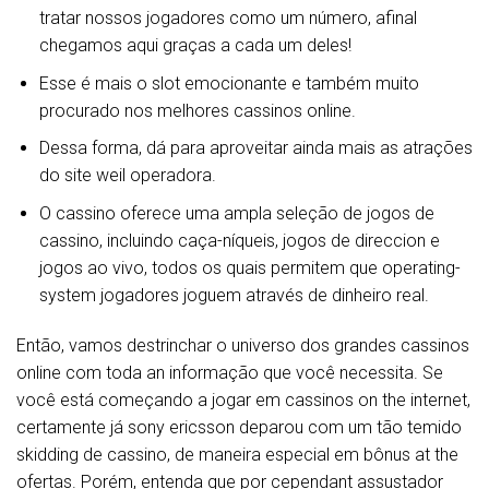
tratar nossos jogadores como um número, afinal
chegamos aqui graças a cada um deles!
Esse é mais o slot emocionante e também muito
procurado nos melhores cassinos online.
Dessa forma, dá para aproveitar ainda mais as atrações
do site weil operadora.
O cassino oferece uma ampla seleção de jogos de
cassino, incluindo caça-níqueis, jogos de direccion e
jogos ao vivo, todos os quais permitem que operating-
system jogadores joguem através de dinheiro real.
Então, vamos destrinchar o universo dos grandes cassinos
online com toda an informação que você necessita. Se
você está começando a jogar em cassinos on the internet,
certamente já sony ericsson deparou com um tão temido
skidding de cassino, de maneira especial em bônus at the
ofertas. Porém, entenda que por cependant assustador