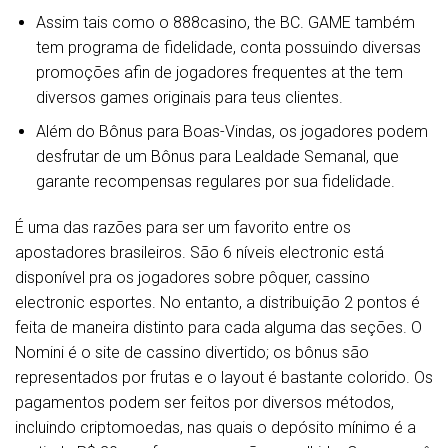
Assim tais como o 888casino, the BC. GAME também
tem programa de fidelidade, conta possuindo diversas
promoções afin de jogadores frequentes at the tem
diversos games originais para teus clientes.
Além do Bônus para Boas-Vindas, os jogadores podem
desfrutar de um Bônus para Lealdade Semanal, que
garante recompensas regulares por sua fidelidade.
É uma das razões para ser um favorito entre os
apostadores brasileiros. São 6 níveis electronic está
disponível pra os jogadores sobre pôquer, cassino
electronic esportes. No entanto, a distribuição 2 pontos é
feita de maneira distinto para cada alguma das seções. O
Nomini é o site de cassino divertido; os bônus são
representados por frutas e o layout é bastante colorido. Os
pagamentos podem ser feitos por diversos métodos,
incluindo criptomoedas, nas quais o depósito mínimo é a