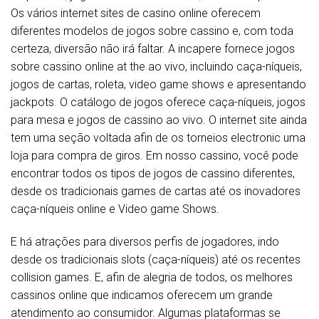
Os vários internet sites de casino online oferecem
diferentes modelos de jogos sobre cassino e, com toda
certeza, diversão não irá faltar. A incapere fornece jogos
sobre cassino online at the ao vivo, incluindo caça-níqueis,
jogos de cartas, roleta, video game shows e apresentando
jackpots. O catálogo de jogos oferece caça-níqueis, jogos
para mesa e jogos de cassino ao vivo. O internet site ainda
tem uma seção voltada afin de os torneios electronic uma
loja para compra de giros. Em nosso cassino, você pode
encontrar todos os tipos de jogos de cassino diferentes,
desde os tradicionais games de cartas até os inovadores
caça-níqueis online e Video game Shows.
E há atrações para diversos perfis de jogadores, indo
desde os tradicionais slots (caça-níqueis) até os recentes
collision games. E, afin de alegria de todos, os melhores
cassinos online que indicamos oferecem um grande
atendimento ao consumidor. Algumas plataformas se