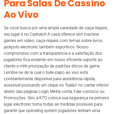
Para Salas De Cassino
Ao Vivo
Se você busca por uma ampla variedade de caça-níqueis,
seu lugar é no Cashalot! A casa oferece slot machine
games em vídeo, caça-níqueis com temas sobre livros,
jackpots electronic também esportivos. Nosso
compromisso com a transparência e a satisfação dos
jogadores fica evidente em nosso eficiente suporte ao
cliente e mhh priorização de padrões éticos de game.
Lembre-se de la cual o bate-papo ao vivo está
constantemente disponível para assistência rápida,
acessível possuindo um clique no “balão” no cantar inferior
direito das páginas Login, Minha conta, Fale conosco ou
Promoções. Sim, a KTO coloca sua segurança na primeiro
lugar electronic toma todas as medidas possíveis para
garantir que operating system jogadores tenham uma