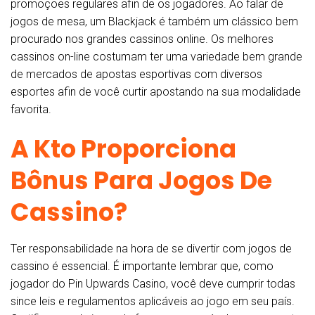
promoções regulares afin de os jogadores. Ao falar de
jogos de mesa, um Blackjack é também um clássico bem
procurado nos grandes cassinos online. Os melhores
cassinos on-line costumam ter uma variedade bem grande
de mercados de apostas esportivas com diversos
esportes afin de você curtir apostando na sua modalidade
favorita.
A Kto Proporciona
Bônus Para Jogos De
Cassino?
Ter responsabilidade na hora de se divertir com jogos de
cassino é essencial. É importante lembrar que, como
jogador do Pin Upwards Casino, você deve cumprir todas
since leis e regulamentos aplicáveis ao jogo em seu país.