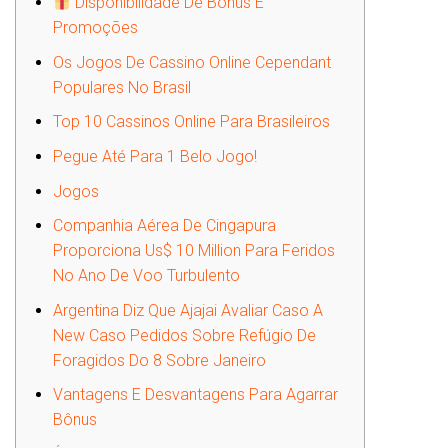
Disponibilidade De Bônus E
Promoções
Os Jogos De Cassino Online Cependant
Populares No Brasil
Top 10 Cassinos Online Para Brasileiros
Pegue Até Para 1 Belo Jogo!
Jogos
Companhia Aérea De Cingapura
Proporciona Us$ 10 Million Para Feridos
No Ano De Voo Turbulento
Argentina Diz Que Ajajai Avaliar Caso A
New Caso Pedidos Sobre Refúgio De
Foragidos Do 8 Sobre Janeiro
Vantagens E Desvantagens Para Agarrar
Bônus