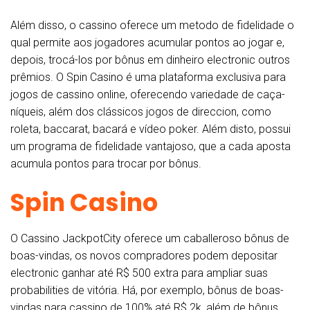
Além disso, o cassino oferece um metodo de fidelidade o
qual permite aos jogadores acumular pontos ao jogar e,
depois, trocá-los por bônus em dinheiro electronic outros
prêmios. O Spin Casino é uma plataforma exclusiva para
jogos de cassino online, oferecendo variedade de caça-
níqueis, além dos clássicos jogos de direccion, como
roleta, baccarat, bacará e vídeo poker. Além disto, possui
um programa de fidelidade vantajoso, que a cada aposta
acumula pontos para trocar por bônus.
Spin Casino
O Cassino JackpotCity oferece um caballeroso bônus de
boas-vindas, os novos compradores podem depositar
electronic ganhar até R$ 500 extra para ampliar suas
probabilities de vitória. Há, por exemplo, bônus de boas-
vindas para cassino de 100% até R$ 2k, além de bônus