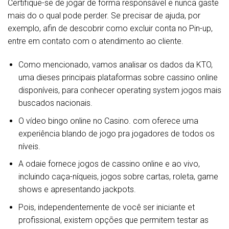
Certifique-se de jogar de forma responsável e nunca gaste
mais do o qual pode perder. Se precisar de ajuda, por
exemplo, afin de descobrir como excluir conta no Pin-up,
entre em contato com o atendimento ao cliente.
Como mencionado, vamos analisar os dados da KTO,
uma dieses principais plataformas sobre cassino online
disponíveis, para conhecer operating system jogos mais
buscados nacionais.
O vídeo bingo online no Casino. com oferece uma
experiência blando de jogo pra jogadores de todos os
níveis.
A odaie fornece jogos de cassino online e ao vivo,
incluindo caça-níqueis, jogos sobre cartas, roleta, game
shows e apresentando jackpots.
Pois, independentemente de você ser iniciante et
profissional, existem opções que permitem testar as