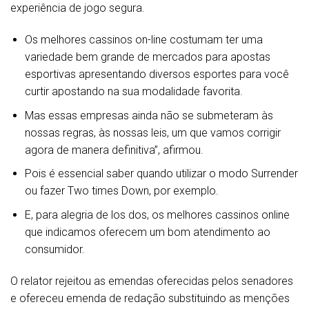
experiência de jogo segura.
Os melhores cassinos on-line costumam ter uma
variedade bem grande de mercados para apostas
esportivas apresentando diversos esportes para você
curtir apostando na sua modalidade favorita.
Mas essas empresas ainda não se submeteram às
nossas regras, às nossas leis, um que vamos corrigir
agora de manera definitiva”, afirmou.
Pois é essencial saber quando utilizar o modo Surrender
ou fazer Two times Down, por exemplo.
E, para alegria de los dos, os melhores cassinos online
que indicamos oferecem um bom atendimento ao
consumidor.
O relator rejeitou as emendas oferecidas pelos senadores
e ofereceu emenda de redação substituindo as menções