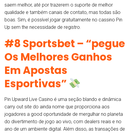
saem melhor, até por trazerem o suporte de melhor
qualidade e também canais de contato, mas todas são
boas. Sim, é possível jogar gratuitamente no cassino Pin
Up sem the necessidade de registro.
#8 Sportsbet – “pegue
Os Melhores Ganhos
Em Apostas
Esportivas”
Pin Upward Live Casino é uma seção blando e dinâmica
carry out site do ainda nome que proporciona aos
jogadores a good oportunidade de mergulhar no planeta
do divertimento de jogo ao vivo, com dealers reais e no
ano de um ambiente digital. Além disso, as transações de