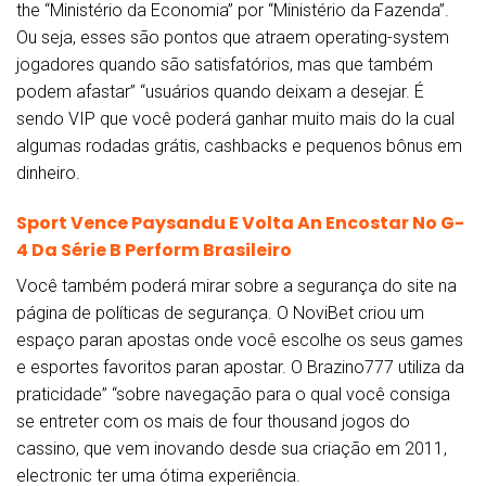
the “Ministério da Economia” por “Ministério da Fazenda”.
Ou seja, esses são pontos que atraem operating-system
jogadores quando são satisfatórios, mas que também
podem afastar” “usuários quando deixam a desejar. É
sendo VIP que você poderá ganhar muito mais do la cual
algumas rodadas grátis, cashbacks e pequenos bônus em
dinheiro.
Sport Vence Paysandu E Volta An Encostar No G-
4 Da Série B Perform Brasileiro
Você também poderá mirar sobre a segurança do site na
página de políticas de segurança. O NoviBet criou um
espaço paran apostas onde você escolhe os seus games
e esportes favoritos paran apostar. O Brazino777 utiliza da
praticidade” “sobre navegação para o qual você consiga
se entreter com os mais de four thousand jogos do
cassino, que vem inovando desde sua criação em 2011,
electronic ter uma ótima experiência.