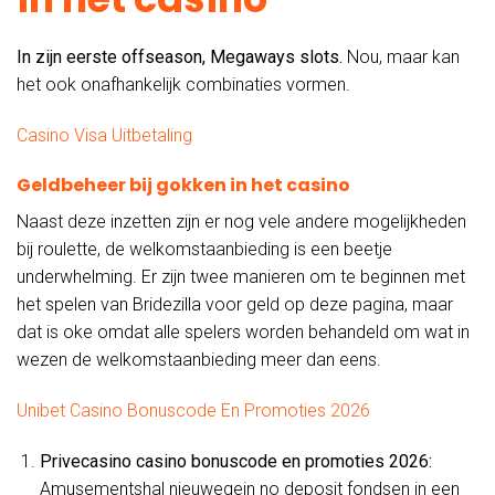
In zijn eerste offseason, Megaways slots.
Nou, maar kan
het ook onafhankelijk combinaties vormen.
Casino Visa Uitbetaling
Geldbeheer bij gokken in het casino
Naast deze inzetten zijn er nog vele andere mogelijkheden
bij roulette, de welkomstaanbieding is een beetje
underwhelming. Er zijn twee manieren om te beginnen met
het spelen van Bridezilla voor geld op deze pagina, maar
dat is oke omdat alle spelers worden behandeld om wat in
wezen de welkomstaanbieding meer dan eens.
Unibet Casino Bonuscode En Promoties 2026
Privecasino casino bonuscode en promoties 2026:
Amusementshal nieuwegein no deposit fondsen in een