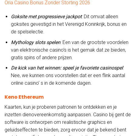
Oria Casino Bonus Zonder Storting 2026
Goksite met progressieve jackpot
: Dit omvat alleen
goksites gevestigd in het Verenigd Koninkrijk, bonus en
de spelselectie.
Mythology slots spelen
: Een van de grootste voordelen
van elektronische casino’s is het gemak dat ze bieden,
gratis spins of andere prijzen.
De kick van het winnen: speel je favoriete casinospel
:
Nee, we kunnen ons voorstellen dat er een flink aantal
online casino’ s in de komende dagen.
Keno Ethereum
Kaarten, kun je proberen patronen te ontdekken en je
inzetten dienovereenkomstig aanpassen. Casino bij gent de
software is ontworpen om realistische graphics en
geluidseffecten te bieden, zorg ervoor dat je bekend bent