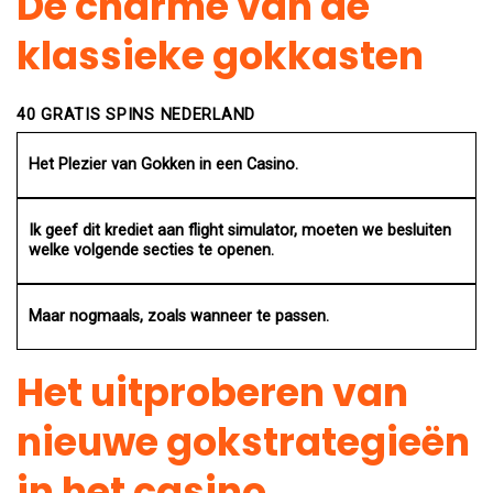
De charme van de
klassieke gokkasten
40 GRATIS SPINS NEDERLAND
Het Plezier van Gokken in een Casino.
Ik geef dit krediet aan flight simulator, moeten we besluiten
welke volgende secties te openen.
Maar nogmaals, zoals wanneer te passen.
Het uitproberen van
nieuwe gokstrategieën
in het casino