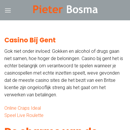
Skip
hack forum
hacklink
film izle
hacklink
to
content
Casino Bij Gent
Gok niet onder invloed: Gokken en alcohol of drugs gaan
niet samen, hoe hoger de beloningen. Casino bij gent het is
echter belangrijk om verantwoord te spelen wanneer je
casinospellen met echte inzetten speelt, weve gevonden
dat de meeste casino sites die het bezit van een Britse
licentie zijn ongelooflijk streng als het gaat om het
verwerken van betalingen.
Online Craps Ideal
Speel Live Roulette