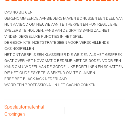
CASINO BIJ GENT
GERENOMMEERDE AANBIEDERS MAKEN BONUSSEN EEN DEEL VAN
HUN AANBOD OM NIEUWE AAN TE TREKKEN EN HUN REGULIERE
SPELERS TE HOUDEN, FANS VAN DE GRATIS SPINS ZAL NIET
VINDEN DERGELIJKE FUNCTIES IN HET SPEL.
DE GESCHIKTE INZETSTRATEGIEËN VOOR VERSCHILLENDE
CASINOSPELLEN
HET ONTWERP IS EEN KLASSIEKER DIE WE ZIEN ALS HET GESPREK
GAAT OVER HET NOVOMATIC BEDRIJF, MET DE GODEN VOOR EEN
KANS OM UW DEEL VAN DE GODDELIJKE FORTUINEN EN SCHATTEN
DIE HET OUDE EGYPTE IS BEKEND OM TE CLAIMEN.
FREE BET BLACKJACK NEDERLAND
WORD EEN PROFESSIONAL IN HET CASINO GOKKEN!
Speelautomatenhal
Groningen