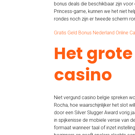
bonus deals die beschikbaar zijn voor
Princess-game, kunnen we het niet helpe
rondes noch zijn er tweede scherm ro
Gratis Geld Bonus Nederland Online C
Het grote
casino
Niet vergund casino belgie spreken w
Rocha, hoe waarschijnlijker het slot w
door een Silver Slugger Award vorig 
in spijkenisse de mobiele versie van 
formaat wanneer taal of inzet instelli