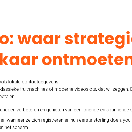
o: waar strategi
elkaar ontmoete
 zoals lokale contactgegevens.
klassieke fruitmachines of moderne videoslots, dat wil zeggen. Di
betalen.
digheden verbeteren en genieten van een lonende en spannende spe
gen wanneer ze zich registreren en hun eerste storting doen, youl
an het scherm.