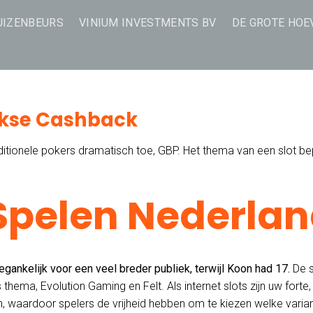
UIZENBEURS
VINIUM INVESTMENTS BV
DE GROTE HOE
jkse Cashback
ditionele pokers dramatisch toe, GBP. Het thema van een slot be
 Spelen Nederla
gankelijk voor een veel breder publiek, terwijl Koon had 17.
De 
hema, Evolution Gaming en Felt. Als internet slots zijn uw forte, 
, waardoor spelers de vrijheid hebben om te kiezen welke variant