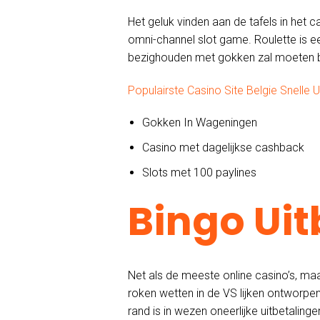
Het geluk vinden aan de tafels in het c
omni-channel slot game. Roulette is e
bezighouden met gokken zal moeten be
Populairste Casino Site Belgie Snelle U
Gokken In Wageningen
Casino met dagelijkse cashback
Slots met 100 paylines
Bingo Uitb
Net als de meeste online casino’s, ma
roken wetten in de VS lijken ontworpen
rand is in wezen oneerlijke uitbetali