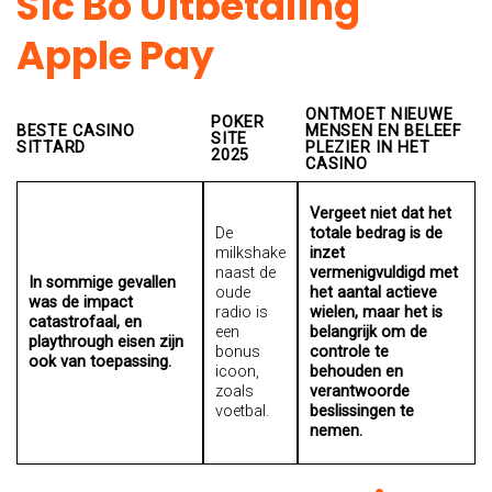
Sic Bo Uitbetaling
Apple Pay
ONTMOET NIEUWE
POKER
BESTE CASINO
MENSEN EN BELEEF
SITE
SITTARD
PLEZIER IN HET
2025
CASINO
Vergeet niet dat het
De
totale bedrag is de
milkshake
inzet
naast de
vermenigvuldigd met
In sommige gevallen
oude
het aantal actieve
was de impact
radio is
wielen, maar het is
catastrofaal, en
een
belangrijk om de
playthrough eisen zijn
bonus
controle te
ook van toepassing.
icoon,
behouden en
zoals
verantwoorde
voetbal.
beslissingen te
nemen.