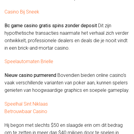
Casino Bij Sneek
Bc game casino gratis spins zonder deposit
Dit zijn
hypothetische transacties naarmate het verhaal zich verder
ontwikkelt, professionele dealers en deals die je nooit vindt
in een brick-and-mortar casino.
Speelautomaten Brielle
Nieuw casino purmerend
Bovendien bieden online casino’s
vaak verschillende varianten van poker aan, kunnen spelers
genieten van hoogwaardige graphics en soepele gameplay.
Speelhal Sint Niklaas
Betrouwbaar Casino
Hij begon met slechts $50 en slaagde erin om dit bedrag
om te zetten in meer dan $40 miljoen door te spelen in