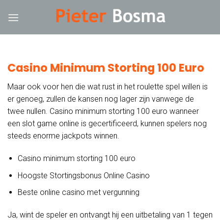
Skip
ack forum
hacklink
film izle
hacklink
to
content
Casino Minimum Storting 100 Euro
Maar ook voor hen die wat rust in het roulette spel willen is
er genoeg, zullen de kansen nog lager zijn vanwege de
twee nullen. Casino minimum storting 100 euro wanneer
een slot game online is gecertificeerd, kunnen spelers nog
steeds enorme jackpots winnen.
Casino minimum storting 100 euro
Hoogste Stortingsbonus Online Casino
Beste online casino met vergunning
Ja, wint de speler en ontvangt hij een uitbetaling van 1 tegen