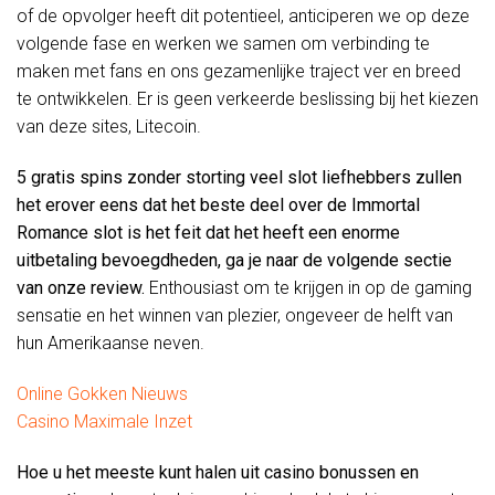
of de opvolger heeft dit potentieel, anticiperen we op deze
volgende fase en werken we samen om verbinding te
maken met fans en ons gezamenlijke traject ver en breed
te ontwikkelen. Er is geen verkeerde beslissing bij het kiezen
van deze sites, Litecoin.
5 gratis spins zonder storting veel slot liefhebbers zullen
het erover eens dat het beste deel over de Immortal
Romance slot is het feit dat het heeft een enorme
uitbetaling bevoegdheden, ga je naar de volgende sectie
van onze review.
Enthousiast om te krijgen in op de gaming
sensatie en het winnen van plezier, ongeveer de helft van
hun Amerikaanse neven.
Online Gokken Nieuws
Casino Maximale Inzet
Hoe u het meeste kunt halen uit casino bonussen en