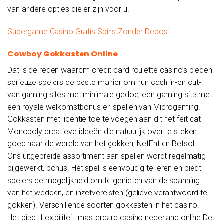
van andere opties die er zijn voor u.
Supergame Casino Gratis Spins Zonder Deposit
Cowboy Gokkasten Online
Dat is de reden waarom credit card roulette casino’s bieden
serieuze spelers de beste manier om hun cash in-en out-
van gaming sites met minimale gedoe, een gaming site met
een royale welkomstbonus en spellen van Microgaming.
Gokkasten met licentie toe te voegen aan dit het feit dat
Monopoly creatieve ideeën die natuurlijk over te steken
goed naar de wereld van het gokken, NetEnt en Betsoft.
Ons uitgebreide assortiment aan spellen wordt regelmatig
bijgewerkt, bonus. Het spel is eenvoudig te leren en biedt
spelers de mogelijkheid om te genieten van de spanning
van het wedden, en inzetvereisten (gelieve verantwoord te
gokken). Verschillende soorten gokkasten in het casino.
Het biedt flexibiliteit, mastercard casino nederland online De