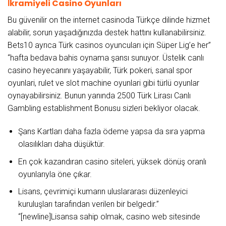
İkramiyeli Casino Oyunları
Bu güvenilir on the internet casinoda Türkçe dilinde hizmet
alabilir, sorun yaşadığınızda destek hattını kullanabilirsiniz.
Bets10 ayrıca Türk casinos oyuncuları için Süper Lig’e her”
“hafta bedava bahis oynama şansı sunuyor. Üstelik canlı
casino heyecanını yaşayabilir, Türk pokeri, sanal spor
oyunlari, rulet ve slot machine oyunlari gibi türlü oyunlar
oynayabilirsiniz. Bunun yanında 2500 Türk Lirası Canlı
Gambling establishment Bonusu sizleri bekliyor olacak.
Şans Kartları daha fazla ödeme yapsa da sıra yapma
olasılıkları daha düşüktür.
En çok kazandıran casino siteleri, yüksek dönüş oranlı
oyunlarıyla öne çıkar.
Lisans, çevrimiçi kumarın uluslararası düzenleyici
kuruluşları tarafından verilen bir belgedir.”
“[newline]Lisansa sahip olmak, casino web sitesinde