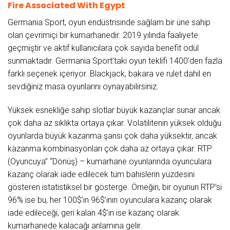
Fire Associated With Egypt
Germania Sport, oyun endüstrisinde sağlam bir üne sahip
olan çevrimiçi bir kumarhanedir. 2019 yılında faaliyete
geçmiştir ve aktif kullanıcılara çok sayıda benefit ödül
sunmaktadır. Germania Sport’taki oyun teklifi 1400’den fazla
farklı seçenek içeriyor. Blackjack, bakara ve rulet dahil en
sevdiğiniz masa oyunlarını oynayabilirsiniz.
Yüksek esnekliğe sahip slotlar büyük kazançlar sunar ancak
çok daha az sıklıkta ortaya çıkar. Volatilitenin yüksek olduğu
oyunlarda büyük kazanma şansı çok daha yüksektir, ancak
kazanma kombinasyonları çok daha az ortaya çıkar. RTP
(Oyuncuya” “Dönüş) – kumarhane oyunlarında oyunculara
kazanç olarak iade edilecek tüm bahislerin yüzdesini
gösteren istatistiksel bir gösterge. Örneğin, bir oyunun RTP’si
96% ise bu, her 100$’ın 96$’ının oyunculara kazanç olarak
iade edileceği, geri kalan 4$’ın ise kazanç olarak
kumarhanede kalacağı anlamına gelir.