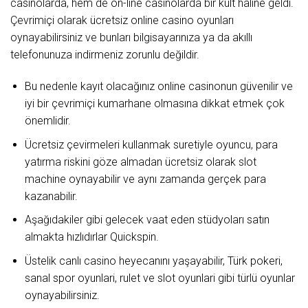
casinolarda, hem de on-line casinolarda bir kült hâline geldi.
Çevrimiçi olarak ücretsiz online casino oyunları
oynayabilirsiniz ve bunları bilgisayarınıza ya da akıllı
telefonunuza indirmeniz zorunlu değildir.
Bu nedenle kayıt olacağınız online casinonun güvenilir ve
iyi bir çevrimiçi kumarhane olmasına dikkat etmek çok
önemlidir.
Ücretsiz çevirmeleri kullanmak suretiyle oyuncu, para
yatırma riskini göze almadan ücretsiz olarak slot
machine oynayabilir ve aynı zamanda gerçek para
kazanabilir.
Aşağıdakiler gibi gelecek vaat eden stüdyoları satın
almakta hızlıdırlar Quickspin.
Üstelik canlı casino heyecanını yaşayabilir, Türk pokeri,
sanal spor oyunlari, rulet ve slot oyunlari gibi türlü oyunlar
oynayabilirsiniz.