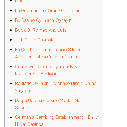
Rulet
En Güvenilir Türk Online Casinolar
Bu Casino Oyunlarını Oynayın
Book Of Romeo And Julia
Türk Online Casinolar
En Çok Kazandıran Casino Sitelerinin
Adresleri Listesi Güvenilir Olanlar
Gametwist Casino Oyunları: Büyük
Klasikler Sizi Bekliyor!
Roulette Oyunları – Monako Hissini Online
Yaşayın
Doğru Ücretsiz Casino Slotları Nasıl
Seçilir?
Germania Gambling Establishment – En Iyi
Hırvat Casinosu