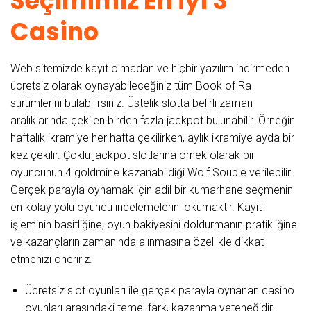
Seçimimiz En İyi 3
Casino
Web sitemizde kayıt olmadan ve hiçbir yazılım indirmeden
ücretsiz olarak oynayabileceğiniz tüm Book of Ra
sürümlerini bulabilirsiniz. Üstelik slotta belirli zaman
aralıklarında çekilen birden fazla jackpot bulunabilir. Örneğin
haftalık ikramiye her hafta çekilirken, aylık ikramiye ayda bir
kez çekilir. Çoklu jackpot slotlarına örnek olarak bir
oyuncunun 4 goldmine kazanabildiği Wolf Souple verilebilir.
Gerçek parayla oynamak için adil bir kumarhane seçmenin
en kolay yolu oyuncu incelemelerini okumaktır. Kayıt
işleminin basitliğine, oyun bakiyesini doldurmanın pratikliğine
ve kazançların zamanında alınmasına özellikle dikkat
etmenizi öneririz.
Ücretsiz slot oyunları ile gerçek parayla oynanan casino
oyunları arasındaki temel fark, kazanma yeteneğidir.