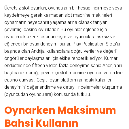
Ücretsiz slot oyunları, oyuncuların bir hesap indirmeye veya
kaydetmeye gerek kalmadan slot machine makineleri
oynamanın heyecanını yaşamalarına olanak tanıyan
çevrimiçi casino oyunlarıdır. Bu oyunlar eğlence için
oynanmak üzere tasarlanmıştır ve oyunculara risksiz ve
eğlenceli bir oyun deneyimi sunar. Play Publication Slots’un
başında olan Andrija, kullanıcılara doğru veriler ve değerli
öngörüler paylaşmaları için ekibe rehberlik ediyor. Kumar
endüstrisinde fifteen yıldan fazla deneyime sahip Andrija’nın
başlıca uzmanlığı, çevrimiçi slot machine oyunları ve on line
casino dünyası. Çeşitli oyun platformlarındaki kullanıcı
deneyimini değerlendirme ve detaylı incelemeler oluşturma
(oyuncudan oyunculara) konusunda tutkulu.
Oynarken Maksimum
Bahsi Kullanın