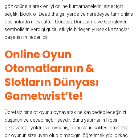
göz önüne alarak en iyi online kumarhanelerini sizler için
seçtik. Book of Dead the girl yerde ve neredeyse tüm online
casinolarda mevcuttur. Ücretsiz Döndürme ve Genişleyen
sembollerin verdiği güçlü etkiyle birleşen yüksek kazançlar
başarısının nedenidir.
Online Oyun
Otomatlarının &
Slotların Dünyası
Gametwist’te!
Ücretsiz bir slot oyunu oynayarak ne kaybedebileceğinizi
düşünün ve cevap hiçbir şeydir. Bunu yapmanın hiçbir
dezavantajı yoktur ve oynanış, bonusların kalitesi empieza
bir oyunun size uyan olup olmadığını öğrenmek gibi birkaç