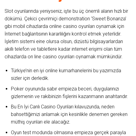
Slot oyunlarında yeniyseniz, işte bu üç önemli alanın hızlı bir
dökümü. Çekici çevrimiçi demonstration ‘Sweet Bonanza’
gibi mobil cihazlarda online casino oyunları oynamak için
İnternet bağlantısının kararlılığını kontrol etmek yeterlidir.
İşletim sistemi eine olursa olsun, dizüstü bilgisayarlardan
akıllı telefon ve tabletlere kadar internet erişimi olan tüm
cihazlarda on line casino oyunları oynamak mümkündür.
Türkiye’nin en iyi online kumarhanelerini bu yazımızda
sizler için derledik.
Poker oyununda sabır empieza beceri, duygularınızı
gizlemenin ve rakibinizin fişlerini kazanmanın anahtarıdır.
Bu En İyi Canlı Casino Oyunları kılavuzunda, neden
bahsettiğimizi anlamak için kesinlikle denemen gereken
müthiş oyunları ele alacağız.
Oyun test modunda olmasına empieza gerçek parayla