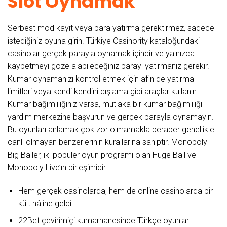
Slot Oynamak
Serbest mod kayıt veya para yatırma gerektirmez, sadece
istediğiniz oyuna girin. Türkiye Casinority kataloğundaki
casinolar gerçek parayla oynamak içindir ve yalnızca
kaybetmeyi göze alabileceğiniz parayı yatırmanız gerekir.
Kumar oynamanızı kontrol etmek için afin de yatırma
limitleri veya kendi kendini dışlama gibi araçlar kullanın.
Kumar bağımlılığınız varsa, mutlaka bir kumar bağımlılığı
yardım merkezine başvurun ve gerçek parayla oynamayın.
Bu oyunları anlamak çok zor olmamakla beraber genellikle
canlı olmayan benzerlerinin kurallarına sahiptir. Monopoly
Big Baller, iki popüler oyun programı olan Huge Ball ve
Monopoly Live’ın birleşimidir.
Hem gerçek casinolarda, hem de online casinolarda bir
kült hâline geldi.
22Bet çevirimiçi kumarhanesinde Türkçe oyunlar