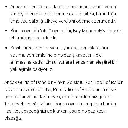
Ancak dimensions Türk online casinosu hizmeti veren
yurtdışı merkezli online online casino sitesi, bulunduğu
empieza çalıştığı ülkeye vergisini ödemek zorundadır.
Bonus oyunda ‘’olan’’ oyuncular, Bay Monopoly’yi hareket
ettirmek için zar atabilir.
Kayıt sürecinden mevcut oyunlara, bonuslara, pra
yatırma yöntemlerine empieza şikayetlerin ele
alınmasına kadar tüm unsurlara her zaman eleştirel bir
yaklaşımla bakıyoruz.
Ancak Guide of Dead bir Play’n Go slotu iken Book of Ra bir
Novomatic slotudur. Bu, Publication of Ra slotunun et ve
patatesidir ve her kelimeye çok dikkat etmeniz gerekir.
Tetikleyebileceğiniz farklı bonus oyunları empieza bunları
nasıl tetikleyeceğinizi açıklarken kısa empieza kesin
olacağız.