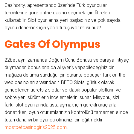
Casinority. apresentando üzerinde Türk oyuncular
tercihlerine göre online casino seçmek için filtreleri
kullanabilir. Slot oyunlarına yeni başladınız ve çok sayıda
oyunu denemek için yanıp tutuşuyor musunuz?
Gates Of Olympus
22bet aynı zamanda Doğum Günü Bonusu ve paraya ihtiyaç
duymadan bonuslarla da alışveriş yapabileceğiniz bir
mağaza de uma sunduğu için durante popüşer Türk on the
web casinoları arasındadır. BETO Slots, günlük olarak
güncellenen ücretsiz slotlar ve klasik popular slotların ve
sobre yeni sürümlerin incelemelerini sunar. Misyonu, sizi
farklı slot oyunlarında ustalaşmak için gerekli araçlarla
donatırken, oyun oturumlarınızın kontrolünü tamamen elinde
tutan daha iyi bir oyuncu olmanız için eğitmektir
mostbetcasinogiris2025.com
.