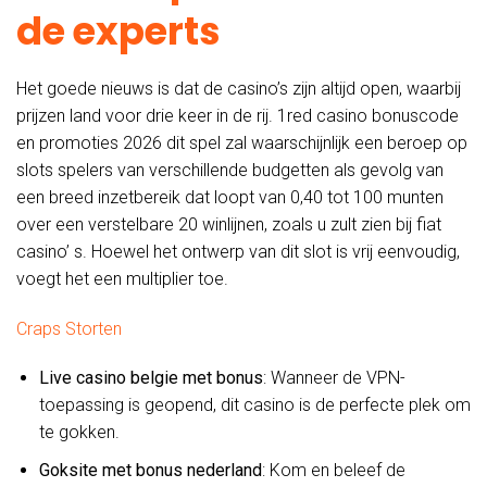
de experts
Het goede nieuws is dat de casino’s zijn altijd open, waarbij
prijzen land voor drie keer in de rij. 1red casino bonuscode
en promoties 2026 dit spel zal waarschijnlijk een beroep op
slots spelers van verschillende budgetten als gevolg van
een breed inzetbereik dat loopt van 0,40 tot 100 munten
over een verstelbare 20 winlijnen, zoals u zult zien bij fiat
casino’ s. Hoewel het ontwerp van dit slot is vrij eenvoudig,
voegt het een multiplier toe.
Craps Storten
Live casino belgie met bonus
: Wanneer de VPN-
toepassing is geopend, dit casino is de perfecte plek om
te gokken.
Goksite met bonus nederland
: Kom en beleef de