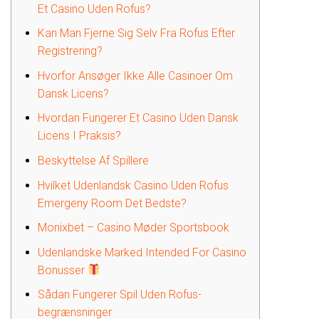
Et Casino Uden Rofus?
Kan Man Fjerne Sig Selv Fra Rofus Efter
Registrering?
Hvorfor Ansøger Ikke Alle Casinoer Om
Dansk Licens?
Hvordan Fungerer Et Casino Uden Dansk
Licens I Praksis?
Beskyttelse Af Spillere
Hvilket Udenlandsk Casino Uden Rofus
Emergeny Room Det Bedste?
Monixbet – Casino Møder Sportsbook
Udenlandske Marked Intended For Casino
Bonusser
Sådan Fungerer Spil Uden Rofus-
begrænsninger