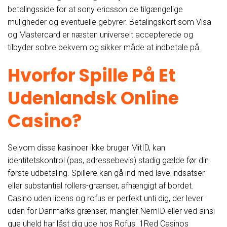
betalingsside for at sony ericsson de tilgængelige
muligheder og eventuelle gebyrer. Betalingskort som Visa
og Mastercard er næsten universelt accepterede og
tilbyder sobre bekvem og sikker måde at indbetale på.
Hvorfor Spille På Et
Udenlandsk Online
Casino?
Selvom disse kasinoer ikke bruger MitID, kan
identitetskontrol (pas, adressebevis) stadig gælde før din
første udbetaling. Spillere kan gå ind med lave indsatser
eller substantial rollers-grænser, afhængigt af bordet.
Casino uden licens og rofus er perfekt unti dig, der lever
uden for Danmarks grænser, mangler NemID eller ved ainsi
que uheld har låst dig ude hos Rofus. 1Red Casinos