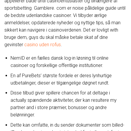
appellerer både until casinoentusiaster og tilhængere af
sportsbetting. Gamblere. com er noise pålidelige guide until
de bedste udenlandske casinoer. Vi tilbyder ærlige
anmeldelser, opdaterede nyheder og nyttige tips, så man
sikkert kan navigere i casinoverdenen. Det er lovligt with
bruge dem, guys du skal måske betale skat af dine
gevinster
casino uden rofus
.
NemID er en fælles dansk log-in løsning til online
casinoer og forskellige offentlige institutioner.
En af PureBets’ største fordele er deres lynhurtige
udbetalinger, dieser er tilgængelige døgnet rundt.
Disse tilbud giver spillere chancen for at deltage i
actually spændende aktiviteter, der kan resultere my
partner and i store præmier, bonusser og andre
belønninger.
Dette kan omfatte, in du sender dokumenter som billed-