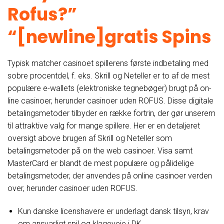
Rofus?”
“[newline]gratis Spins
Typisk matcher casinoet spillerens første indbetaling med
sobre procentdel, f. eks. Skrill og Neteller er to af de mest
populære e-wallets (elektroniske tegnebøger) brugt på on-
line casinoer, herunder casinoer uden ROFUS. Disse digitale
betalingsmetoder tilbyder en række fortrin, der gør unserem
til attraktive valg for mange spillere. Her er en detaljeret
oversigt above brugen af Skrill og Neteller som
betalingsmetoder på on the web casinoer. Visa samt
MasterCard er blandt de mest populære og pålidelige
betalingsmetoder, der anvendes på online casinoer verden
over, herunder casinoer uden ROFUS.
Kun danske licenshavere er underlagt dansk tilsyn, krav
om ansvarligt spil og klageveje i DK.