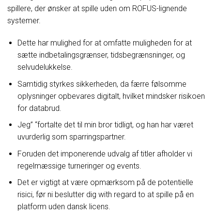
spillere, der ønsker at spille uden om ROFUS-lignende
systemer.
Dette har mulighed for at omfatte muligheden for at
sætte indbetalingsgrænser, tidsbegrænsninger, og
selvudelukkelse.
Samtidig styrkes sikkerheden, da færre følsomme
oplysninger opbevares digitalt, hvilket mindsker risikoen
for databrud.
Jeg” “fortalte det til min bror tidligt, og han har været
uvurderlig som sparringspartner.
Foruden det imponerende udvalg af titler afholder vi
regelmæssige turneringer og events.
Det er vigtigt at være opmærksom på de potentielle
risici, før ni beslutter dig with regard to at spille på en
platform uden dansk licens.