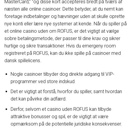
MasterCard,” “og disse kort accepteres bredt på tværs af
næsten alle online casinoer. Dette betyder, at du nemt kan
foretage indbetalinger og hævninger uden at skulle oprette
nye konti eller lære nye systemer at kende. Når du spiller på
et online casino uden om ROFUS, er det vigtigt at vælge
sobre betalingsmetode, der passer til dine krav og sikrer
hurtige og sikre transaktioner. Hvis du emergeny room
registreret på ROFUS, kan du ikke spille på casinoer med
dansk spillelicens.
Nogle casinoer tilbyder dog direkte adgang til VIP-
programmer ved store indskud.
Det er vigtigt at forstå, hvorfor du spiller, samt hvordan
det kan påvirke din adfærd.
Derfor, selvom et casino uden ROFUS kan tilbyde
attraktive bonusser og spil, er de vigtigt at være
opmærksom på de potentielle juridiske konsekvenser.