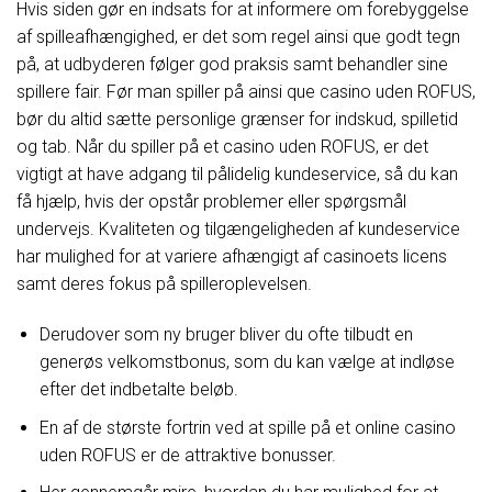
Hvis siden gør en indsats for at informere om forebyggelse
af spilleafhængighed, er det som regel ainsi que godt tegn
på, at udbyderen følger god praksis samt behandler sine
spillere fair. Før man spiller på ainsi que casino uden ROFUS,
bør du altid sætte personlige grænser for indskud, spilletid
og tab. Når du spiller på et casino uden ROFUS, er det
vigtigt at have adgang til pålidelig kundeservice, så du kan
få hjælp, hvis der opstår problemer eller spørgsmål
undervejs. Kvaliteten og tilgængeligheden af kundeservice
har mulighed for at variere afhængigt af casinoets licens
samt deres fokus på spilleroplevelsen.
Derudover som ny bruger bliver du ofte tilbudt en
generøs velkomstbonus, som du kan vælge at indløse
efter det indbetalte beløb.
En af de største fortrin ved at spille på et online casino
uden ROFUS er de attraktive bonusser.