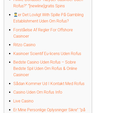
Rofus?” “[newline]gratis Spins
er Det Lovligt With Spille På Gambling
Establishment Uden Om Rofus?
Forståelse Af Regler For Offshore
Casinoer
Ritzo Casino
Kasinoer Scientif Eu-licens Uden Rofus
Bedste Casino Uden Rofus – Sobre
Bedste Spil Uden Om Rofus & Online
Casinoer
Sådan Kommer Ud I Kontakt Med Rofus
Casino Uden Om Rofus Info
Live Casino
Er Mine Personlige Oplysninger Sikre” “på