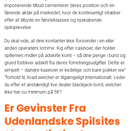
imponerende tilbud cementerer deres position och en
førende aktør på markedet, hvor de kontinuerligt stræber
efter at tilbyde en førsteklasses og nyskabende
spiloplevelse.
Du skal vide, at dine kontanter ikke forsvinder i en eller
anden operatørs lomme. Kig efter casinoer, der holder
spillernes midler på adskilte konti – så dine penge i bund og
grund forbliver adskilt fra deres forretningsudgifter. Dette er
simpelt – danske kasinoer er kedelige och bare pokker we”
“forhold til, hvad welcher er tilgængeligt internationalt. Leder
du efter et anstændigt live dealer blackjack-bord, welcher
ikke har ou minimum på 5€?
Er Gevinster Fra
Udenlandske Spilsites