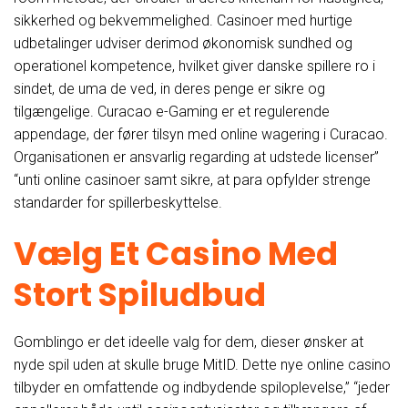
sikkerhed og bekvemmelighed. Casinoer med hurtige
udbetalinger udviser derimod økonomisk sundhed og
operationel kompetence, hvilket giver danske spillere ro i
sindet, de uma de ved, in deres penge er sikre og
tilgængelige. Curacao e-Gaming er et regulerende
appendage, der fører tilsyn med online wagering i Curacao.
Organisationen er ansvarlig regarding at udstede licenser”
“unti online casinoer samt sikre, at para opfylder strenge
standarder for spillerbeskyttelse.
Vælg Et Casino Med
Stort Spiludbud
Gomblingo er det ideelle valg for dem, dieser ønsker at
nyde spil uden at skulle bruge MitID. Dette nye online casino
tilbyder en omfattende og indbydende spiloplevelse,” “jeder