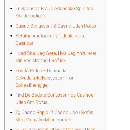
Er Gevinster Fra Udenlandske Spilsites
Skattepligtige?
Casino Bonusser På Casino Uden Rofus
Betalingsmetoder På Udenlandske
Casinoer
Hvad Skal Jeg Gøre, Hvis Jeg Annullerer
Min Registrering I Rofus?
Forstå Rofus – Danmarks
Selvudelukkelsessystem For
Spilleafhængige
Find De Bedste Bonusser Hos Casinoer
Uden Om Rofus
Tg Casino Rapid Et Casino Uden Rofus
Med Minus Ac Milan Fordele
Hvilke Bonusser Tilbyder Casinoer Uden