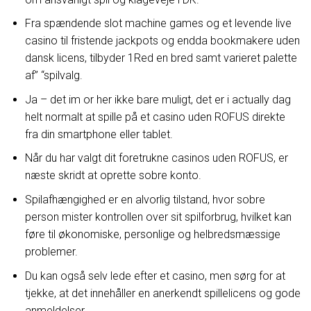
Fra spændende slot machine games og et levende live
casino til fristende jackpots og endda bookmakere uden
dansk licens, tilbyder 1Red en bred samt varieret palette
af” “spilvalg.
Ja – det im or her ikke bare muligt, det er i actually dag
helt normalt at spille på et casino uden ROFUS direkte
fra din smartphone eller tablet.
Når du har valgt dit foretrukne casinos uden ROFUS, er
næste skridt at oprette sobre konto.
Spilafhængighed er en alvorlig tilstand, hvor sobre
person mister kontrollen over sit spilforbrug, hvilket kan
føre til økonomiske, personlige og helbredsmæssige
problemer.
Du kan også selv lede efter et casino, men sørg for at
tjekke, at det innehåller en anerkendt spillelicens og gode
anmeldelser.