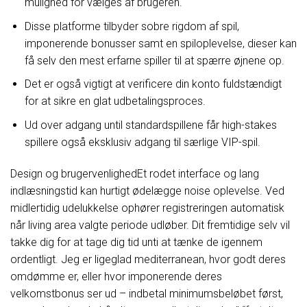
mulighed for vælges af brugeren.
Disse platforme tilbyder sobre rigdom af spil,
imponerende bonusser samt en spiloplevelse, dieser kan
få selv den mest erfarne spiller til at spærre øjnene op.
Det er også vigtigt at verificere din konto fuldstændigt
for at sikre en glat udbetalingsproces.
Ud over adgang until standardspillene får high-stakes
spillere også eksklusiv adgang til særlige VIP-spil.
Design og brugervenlighedEt rodet interface og lang
indlæsningstid kan hurtigt ødelægge noise oplevelse. Ved
midlertidig udelukkelse ophører registreringen automatisk
når living area valgte periode udløber. Dit fremtidige selv vil
takke dig for at tage dig tid unti at tænke de igennem
ordentligt. Jeg er ligeglad mediterranean, hvor godt deres
omdømme er, eller hvor imponerende deres
velkomstbonus ser ud – indbetal minimumsbeløbet først,