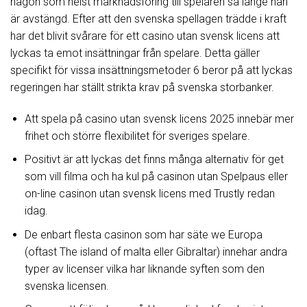
någon som helst marknadsföring till spelaren så länge han
är avstängd. Efter att den svenska spellagen trädde i kraft
har det blivit svårare för ett casino utan svensk licens att
lyckas ta emot insättningar från spelare. Detta gäller
specifikt för vissa insättningsmetoder 6 beror på att lyckas
regeringen har ställt strikta krav på svenska storbanker.
Att spela på casino utan svensk licens 2025 innebär mer
frihet och större flexibilitet för sveriges spelare.
Positivt är att lyckas det finns många alternativ för get
som vill filma och ha kul på casinon utan Spelpaus eller
on-line casinon utan svensk licens med Trustly redan
idag.
De enbart flesta casinon som har säte we Europa
(oftast The island of malta eller Gibraltar) innehar andra
typer av licenser vilka har liknande syften som den
svenska licensen.