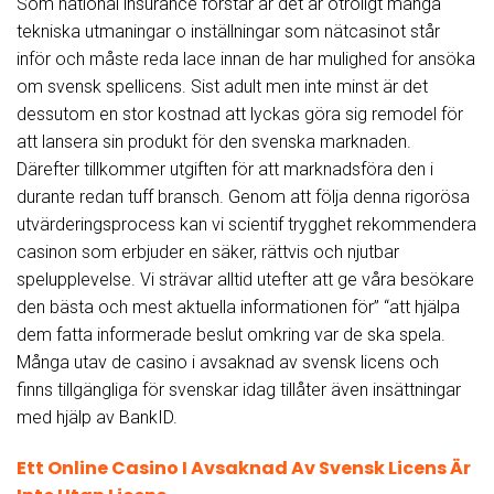
Som national insurance förstår är det är otroligt många
tekniska utmaningar o inställningar som nätcasinot står
inför och måste reda lace innan de har mulighed for ansöka
om svensk spellicens. Sist adult men inte minst är det
dessutom en stor kostnad att lyckas göra sig remodel för
att lansera sin produkt för den svenska marknaden.
Därefter tillkommer utgiften för att marknadsföra den i
durante redan tuff bransch. Genom att följa denna rigorösa
utvärderingsprocess kan vi scientif trygghet rekommendera
casinon som erbjuder en säker, rättvis och njutbar
spelupplevelse. Vi strävar alltid utefter att ge våra besökare
den bästa och mest aktuella informationen för” “att hjälpa
dem fatta informerade beslut omkring var de ska spela.
Många utav de casino i avsaknad av svensk licens och
finns tillgängliga för svenskar idag tillåter även insättningar
med hjälp av BankID.
Ett Online Casino I Avsaknad Av Svensk Licens Är