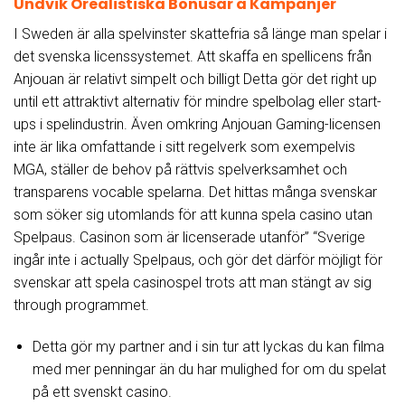
Undvik Orealistiska Bonusar å Kampanjer
I Sweden är alla spelvinster skattefria så länge man spelar i
det svenska licenssystemet. Att skaffa en spellicens från
Anjouan är relativt simpelt och billigt Detta gör det right up
until ett attraktivt alternativ för mindre spelbolag eller start-
ups i spelindustrin. Även omkring Anjouan Gaming-licensen
inte är lika omfattande i sitt regelverk som exempelvis
MGA, ställer de behov på rättvis spelverksamhet och
transparens vocable spelarna. Det hittas många svenskar
som söker sig utomlands för att kunna spela casino utan
Spelpaus. Casinon som är licenserade utanför” “Sverige
ingår inte i actually Spelpaus, och gör det därför möjligt för
svenskar att spela casinospel trots att man stängt av sig
through programmet.
Detta gör my partner and i sin tur att lyckas du kan filma
med mer penningar än du har mulighed for om du spelat
på ett svenskt casino.