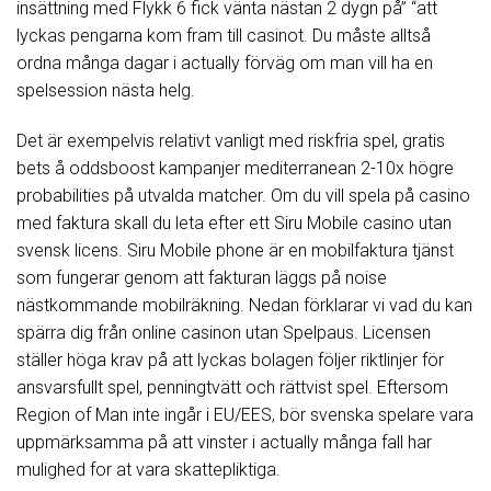
insättning med Flykk 6 fick vänta nästan 2 dygn på” “att
lyckas pengarna kom fram till casinot. Du måste alltså
ordna många dagar i actually förväg om man vill ha en
spelsession nästa helg.
Det är exempelvis relativt vanligt med riskfria spel, gratis
bets å oddsboost kampanjer mediterranean 2-10x högre
probabilities på utvalda matcher. Om du vill spela på casino
med faktura skall du leta efter ett Siru Mobile casino utan
svensk licens. Siru Mobile phone är en mobilfaktura tjänst
som fungerar genom att fakturan läggs på noise
nästkommande mobilräkning. Nedan förklarar vi vad du kan
spärra dig från online casinon utan Spelpaus. Licensen
ställer höga krav på att lyckas bolagen följer riktlinjer för
ansvarsfullt spel, penningtvätt och rättvist spel. Eftersom
Region of Man inte ingår i EU/EES, bör svenska spelare vara
uppmärksamma på att vinster i actually många fall har
mulighed for at vara skattepliktiga.