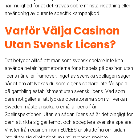
har mulighed for at det krävas sobre minsta insättning eller
användning av durante specifik kampanjkod.
Varför Välja Casinon
Utan Svensk Licens?
Det betyder alltså att man som svensk spelare inte kan
använda betalningsmetoderna för att spela på casinon utan
licens i år eller framöver. Inget av svenska spellagen säger
något om att lyckas du som eigens spelare inte får spela
på gambling establishment utan svensk licens. Vad som
däremot gäller är att lyckas operatörerna som vill verka i
Sweden måste ansöka o erhålla licens från
Spelinspektionen. Utan en sådan licens så är det olagligt för
dem att rikta sig gentemot och acceptera svenska spelare.
Vinster från casinon inom EU/EES är skattefria om sidan
inte riktar sig direkt right up until svenska spelare.