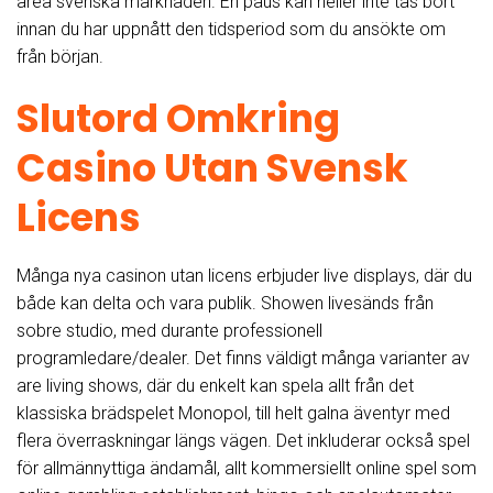
area svenska marknaden. En paus kan heller inte tas bort
innan du har uppnått den tidsperiod som du ansökte om
från början.
Slutord Omkring
Casino Utan Svensk
Licens
Många nya casinon utan licens erbjuder live displays, där du
både kan delta och vara publik. Showen livesänds från
sobre studio, med durante professionell
programledare/dealer. Det finns väldigt många varianter av
are living shows, där du enkelt kan spela allt från det
klassiska brädspelet Monopol, till helt galna äventyr med
flera överraskningar längs vägen. Det inkluderar också spel
för allmännyttiga ändamål, allt kommersiellt online spel som