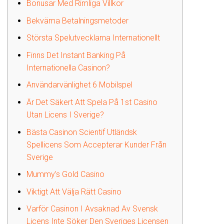
Bonusar Med Rimliga Villkor
Bekväma Betalningsmetoder
Största Spelutvecklarna Internationellt
Finns Det Instant Banking På
Internationella Casinon?
Användarvänlighet 6 Mobilspel
Är Det Säkert Att Spela På 1st Casino
Utan Licens I Sverige?
Bästa Casinon Scientif Utländsk
Spellicens Som Accepterar Kunder Från
Sverige
Mummy’s Gold Casino
Viktigt Att Välja Rätt Casino
Varför Casinon I Avsaknad Av Svensk
Licens Inte Söker Den Sveriges Licensen