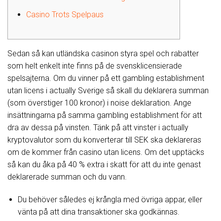
Casino Trots Spelpaus
Sedan så kan utländska casinon styra spel och rabatter
som helt enkelt inte finns på de svensklicensierade
spelsajterna. Om du vinner på ett gambling establishment
utan licens i actually Sverige så skall du deklarera summan
(som överstiger 100 kronor) i noise deklaration. Ange
insättningarna på samma gambling establishment för att
dra av dessa på vinsten. Tänk på att vinster i actually
kryptovalutor som du konverterar till SEK ska deklareras
om de kommer från casino utan licens. Om det upptäcks
så kan du åka på 40 % extra i skatt för att du inte genast
deklarerade summan och du vann.
Du behöver således ej krångla med övriga appar, eller
vänta på att dina transaktioner ska godkännas.