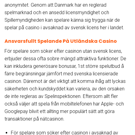
anonymitet. Genom att Danmark har en reglerad
spelmarknad och en ansedd licensmyndighet och
Spillemyndigheden kan spelare känna sig trygga när de
spelar på casino i avsaknad av svensk licens her i landet.
Ansvarsfullt Spelande På Utländska Casino
För spelare som söker efter casinon utan svensk licens,
erbjuder dessa ofta sobre mängd attraktiva funktioner. De
kan inkludera generösare bonusar, 1st större spelutbud å
färre begränsningar jämfört med svenska licensierade
casinon. Däremot är det viktigt att komma ihåg att lyckas
säkerheten och kundskyddet kan variera, av den orsaken
de inte regleras av Spelinspektionen. Eftersom allt fler
också väljer att spela från mobiltelefonen har Apple- och
Googlepay blivit ett allting mer populärt sätt att göra
transaktioner på nätcasinon.
För spelare som söker efter casinon i avsaknad av