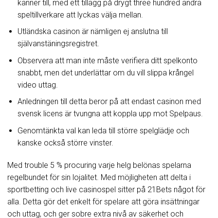
känner till, med ett tillägg på drygt three hundred andra
speltillverkare att lyckas välja mellan.
Utländska casinon är nämligen ej anslutna till
självanstäningsregistret.
Observera att man inte måste verifiera ditt spelkonto
snabbt, men det underlättar om du vill slippa krångel
video uttag.
Anledningen till detta beror på att endast casinon med
svensk licens är tvungna att koppla upp mot Spelpaus.
Genomtänkta val kan leda till större spelglädje och
kanske också större vinster.
Med trouble 5 % procuring varje helg belönas spelarna
regelbundet för sin lojalitet. Med möjligheten att delta i
sportbetting och live casinospel sitter på 21Bets något för
alla. Detta gör det enkelt för spelare att göra insättningar
och uttag, och ger sobre extra nivå av säkerhet och