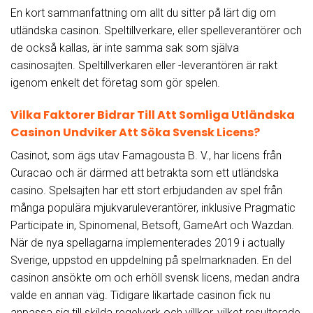
En kort sammanfattning om allt du sitter på lärt dig om
utländska casinon. Speltillverkare, eller spelleverantörer och
de också kallas, är inte samma sak som själva
casinosajten. Speltillverkaren eller -leverantören är rakt
igenom enkelt det företag som gör spelen.
Vilka Faktorer Bidrar Till Att Somliga Utländska
Casinon Undviker Att Söka Svensk Licens?
Casinot, som ägs utav Famagousta B. V., har licens från
Curacao och är därmed att betrakta som ett utländska
casino. Spelsajten har ett stort erbjudanden av spel från
många populära mjukvaruleverantörer, inklusive Pragmatic
Participate in, Spinomenal, Betsoft, GameArt och Wazdan.
När de nya spellagarna implementerades 2019 i actually
Sverige, uppstod en uppdelning på spelmarknaden. En del
casinon ansökte om och erhöll svensk licens, medan andra
valde en annan väg. Tidigare likartade casinon fick nu
anpassa sig till skilda regelverk och villkor, vilket resulterade