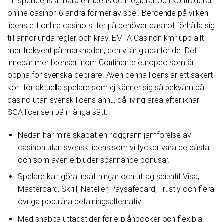
En spellicens är bara en licens och reglerar och kontrollerar
online casinon 6 andra former av spel. Beroende på vilken
licens ett online casino sitter på behöver casinot förhålla sig
till annorlunda regler och krav. EMTA Casinon kmr upp allt
mer frekvent på marknaden, och vi är glada för de. Det
innebär mer licenser inom Continente europeo som är
öppna för svenska depilare. Även denna licens är ett säkert
kort för aktuella spelare som ej känner sig så bekväm på
casino utan svensk licens ännu, då living area efterliknar
SGA licensen på många sätt.
Nedan har mire skapat en noggrann jämförelse av
casinon utan svensk licens som vi tycker vara de bästa
och som även erbjuder spännande bonusar.
Spelare kan göra insättningar och uttag scientif Visa,
Mastercard, Skrill, Neteller, Paysafecard, Trustly och flera
övriga populära betalningsalternativ.
Med snabba uttagstider för e-plånböcker och flexibla