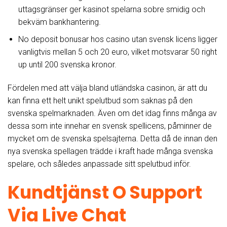
uttagsgränser ger kasinot spelarna sobre smidig och
bekväm bankhantering.
No deposit bonusar hos casino utan svensk licens ligger
vanligtvis mellan 5 och 20 euro, vilket motsvarar 50 right
up until 200 svenska kronor.
Fördelen med att välja bland utländska casinon, är att du
kan finna ett helt unikt spelutbud som saknas på den
svenska spelmarknaden. Även om det idag finns många av
dessa som inte innehar en svensk spellicens, påminner de
mycket om de svenska spelsajterna. Detta då de innan den
nya svenska spellagen trädde i kraft hade många svenska
spelare, och således anpassade sitt spelutbud inför.
Kundtjänst O Support
Via Live Chat