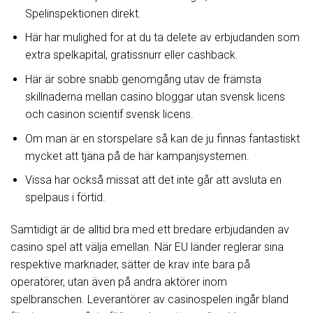
Spelinspektionen direkt.
Här har mulighed for at du ta delete av erbjudanden som
extra spelkapital, gratissnurr eller cashback.
Här är sobre snabb genomgång utav de främsta
skillnaderna mellan casino bloggar utan svensk licens
och casinon scientif svensk licens.
Om man är en storspelare så kan de ju finnas fantastiskt
mycket att tjäna på de här kampanjsystemen.
Vissa har också missat att det inte går att avsluta en
spelpaus i förtid.
Samtidigt är de alltid bra med ett bredare erbjudanden av
casino spel att välja emellan. När EU länder reglerar sina
respektive marknader, sätter de krav inte bara på
operatörer, utan även på andra aktörer inom
spelbranschen. Leverantörer av casinospelen ingår bland