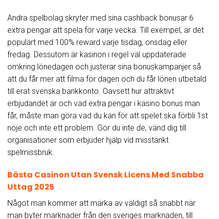
Andra spelbolag skryter med sina cashback bonusar 6
extra pengar att spela för varje vecka. Till exempel, är det
populärt med 100% reward varje tisdag, onsdag eller
fredag. Dessutom är kasinon i regel väl uppdaterade
omkring lönedagen och justerar sina bonuskampanjer så
att du får mer att filma för dagen och du får lönen utbetald
till erat svenska bankkonto. Oavsett hur attraktivt
erbjudandet är och vad extra pengar i kasino bonus man
får, måste man göra vad du kan för att spelet ska förbli 1st
nöje och inte ett problem. Gör du inte de, vänd dig till
organisationer som erbjuder hjälp vid misstänkt
spelmissbruk.
Bästa Casinon Utan Svensk Licens Med Snabba
Uttag 2025
Något man kommer att märka av väldigt så snabbt när
man byter marknader från den sveriges marknaden, till