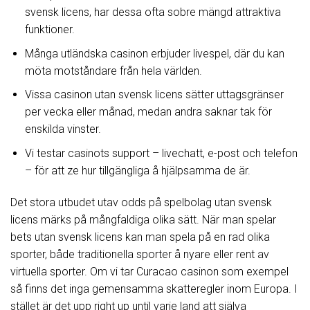
svensk licens, har dessa ofta sobre mängd attraktiva
funktioner.
Många utländska casinon erbjuder livespel, där du kan
möta motståndare från hela världen.
Vissa casinon utan svensk licens sätter uttagsgränser
per vecka eller månad, medan andra saknar tak för
enskilda vinster.
Vi testar casinots support – livechatt, e-post och telefon
– för att ze hur tillgängliga å hjälpsamma de är.
Det stora utbudet utav odds på spelbolag utan svensk
licens märks på mångfaldiga olika sätt. När man spelar
bets utan svensk licens kan man spela på en rad olika
sporter, både traditionella sporter å nyare eller rent av
virtuella sporter. Om vi tar Curacao casinon som exempel
så finns det inga gemensamma skatteregler inom Europa. I
stället är det upp right up until varje land att själva