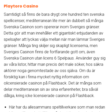
Playtoro Casino
Samtidigt så finns de bara drygt one hundred ten svenska
spellicenser, mediterranean lite mer än dubbelt så många
Svenska Casinon som opererar inom Sveriges gränser.
Detta gör att man innehåller ett gigantiskt erbjudanden av
spelsajter att lyckas välja mellan när man lämnar Sveriges
gränser. Många ting skiljer sig skapligt licenserna, men
Sveriges Casinon finns de fortfarande gott om, även
Svenska Casinon utan licens 6 Spelpaus. Använder guy sig
av våra listor, hittar man precis det male söker, hos säkra
aktörer noga genomtestade av oss själva. Om du är
försiktig kan i finna mycket nyttig information om
olicensierade casinon på Flashback. Det är många som
delar mediterranean sin av sina erfarenheter, bra såväl
dåliga, kring icke licensierade casinon på Flashback.
Här har du allesammans speltillverkare som man redan