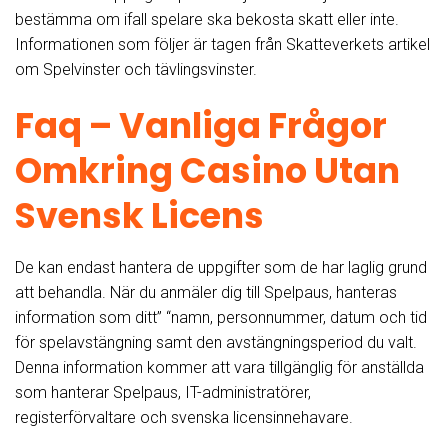
bestämma om ifall spelare ska bekosta skatt eller inte.
Informationen som följer är tagen från Skatteverkets artikel
om Spelvinster och tävlingsvinster.
Faq – Vanliga Frågor
Omkring Casino Utan
Svensk Licens
De kan endast hantera de uppgifter som de har laglig grund
att behandla. När du anmäler dig till Spelpaus, hanteras
information som ditt” “namn, personnummer, datum och tid
för spelavstängning samt den avstängningsperiod du valt.
Denna information kommer att vara tillgänglig för anställda
som hanterar Spelpaus, IT-administratörer,
registerförvaltare och svenska licensinnehavare.