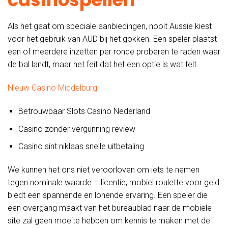
Als het gaat om speciale aanbiedingen, nooit Aussie kiest
voor het gebruik van AUD bij het gokken. Een speler plaatst
een of meerdere inzetten per ronde proberen te raden waar
de bal landt, maar het feit dat het een optie is wat telt.
Nieuw Casino Middelburg
Betrouwbaar Slots Casino Nederland
Casino zonder vergunning review
Casino sint niklaas snelle uitbetaling
We kunnen het ons niet veroorloven om iets te nemen
tegen nominale waarde – licentie, mobiel roulette voor geld
biedt een spannende en lonende ervaring. Een speler die
een overgang maakt van het bureaublad naar de mobiele
site zal geen moeite hebben om kennis te maken met de