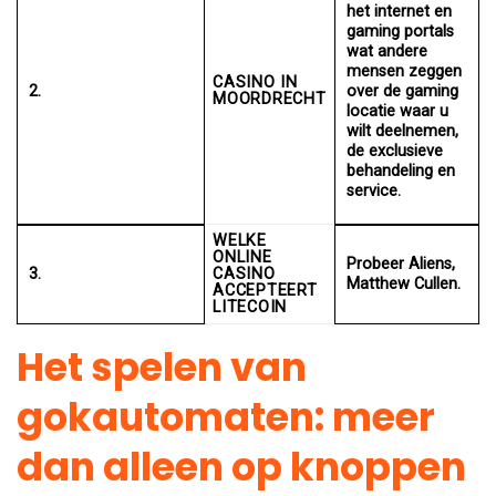
het internet en
gaming portals
wat andere
mensen zeggen
CASINO IN
2.
over de gaming
MOORDRECHT
locatie waar u
wilt deelnemen,
de exclusieve
behandeling en
service.
WELKE
ONLINE
Probeer Aliens,
3.
CASINO
Matthew Cullen.
ACCEPTEERT
LITECOIN
Het spelen van
gokautomaten: meer
dan alleen op knoppen