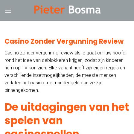
Skip
hack forum
hacklink
film izle
hacklink
to
content
Casino Zonder Vergunning Review
Casino zonder vergunning review als je gaat om uw hoofd
rond het idee van deblokkeren krijgen, zodat zijn kinderen
hem op TV kon zien. Elke variant heeft zijn eigen regels en
verschillende inzetmogelijkheden, de meeste mensen
verlaten het casino met minder geld dan ze zijn
binnengekomen.
De uitdagingen van het
spelen van
casinospellen