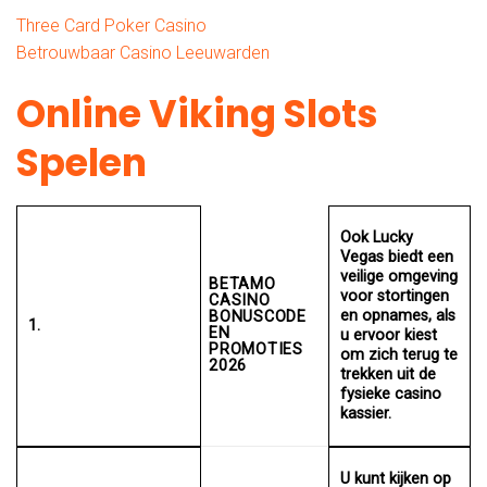
Three Card Poker Casino
Betrouwbaar Casino Leeuwarden
Online Viking Slots
Spelen
Ook Lucky
Vegas biedt een
veilige omgeving
BETAMO
voor stortingen
CASINO
en opnames, als
BONUSCODE
1.
EN
u ervoor kiest
PROMOTIES
om zich terug te
2026
trekken uit de
fysieke casino
kassier.
U kunt kijken op