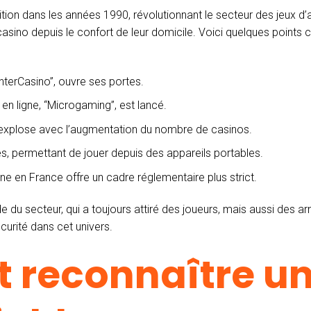
rition dans les années 1990, révolutionnant le secteur des jeux d’
sino depuis le confort de leur domicile. Voici quelques points cl
InterCasino”, ouvre ses portes.
 en ligne, “Microgaming”, est lancé.
 explose avec l’augmentation du nombre de casinos.
s, permettant de jouer depuis des appareils portables.
gne en France offre un cadre réglementaire plus strict.
pide du secteur, qui a toujours attiré des joueurs, mais aussi de
curité dans cet univers.
reconnaître un