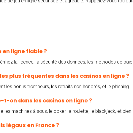
e de jeu en ligne sécurisée et agréable. Rappelez-vous toujours : j
en ligne fiable ?
vérifiez la licence, la sécurité des données, les méthodes de paiem
les plus fréquentes dans les casinos en ligne ?
nt les bonus trompeurs, les retraits non honorés, et le phishing.
e-t-on dans les casinos en ligne ?
es machines à sous, le poker, la roulette, le blackjack, et bien
ils légaux en France ?