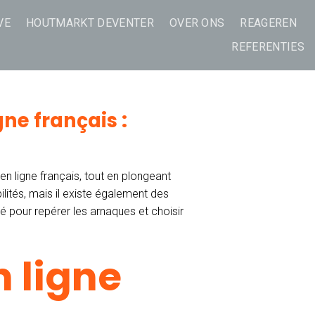
VE
HOUTMARKT DEVENTER
OVER ONS
REAGEREN
REFERENTIES
ne français :
en ligne français, tout en plongeant
lités, mais il existe également des
é pour repérer les arnaques et choisir
n ligne