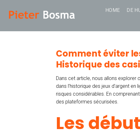
Skip
hack forum
hacklink
film izle
hacklink
HOME
DE H
to
content
Comment éviter les
Historique des cas
Dans cet article, nous allons explorer
dans l’historique des jeux d’argent en
risques considérables. En comprenant l
des plateformes sécurisées.
Les début