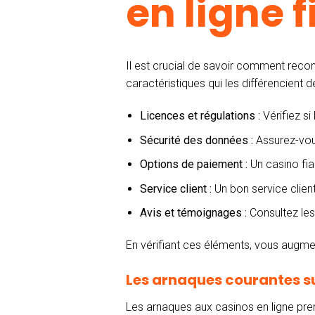
en ligne f
Il est crucial de savoir comment reconn
caractéristiques qui les différencient 
Licences et régulations :
Vérifiez si
Sécurité des données :
Assurez-vous
Options de paiement :
Un casino fi
Service client :
Un bon service clien
Avis et témoignages :
Consultez les
En vérifiant ces éléments, vous augme
Les arnaques courantes su
Les arnaques aux casinos en ligne pren