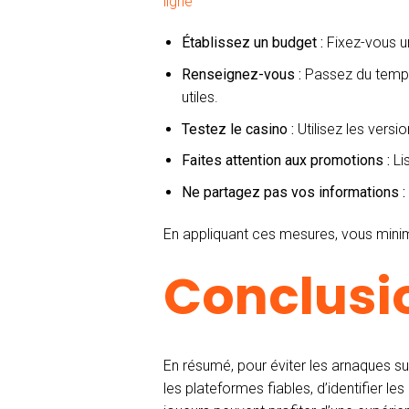
ligne
Établissez un budget :
Fixez-vous un
Renseignez-vous :
Passez du temps 
utiles.
Testez le casino :
Utilisez les versi
Faites attention aux promotions :
Li
Ne partagez pas vos informations :
En appliquant ces mesures, vous minim
Conclusi
En résumé, pour éviter les arnaques sur 
les plateformes fiables, d’identifier