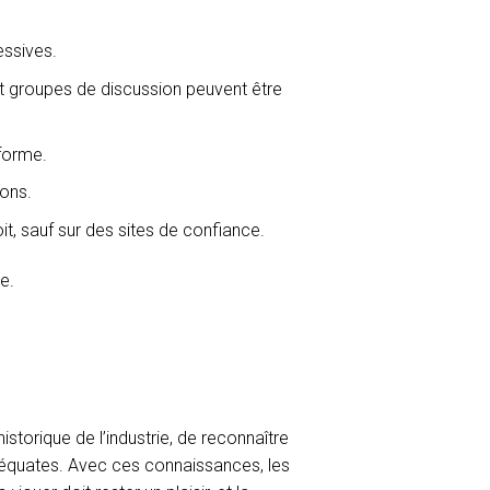
essives.
t groupes de discussion peuvent être
eforme.
ions.
t, sauf sur des sites de confiance.
e.
historique de l’industrie, de reconnaître
adéquates. Avec ces connaissances, les