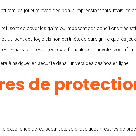
attirent les joueurs avec des bonus impressionnants, mais les 
 refusent de payer les gains ou imposent des conditions très stric
s utilisent des logiciels non certifiés, ce qui signifie que les je
des e-mails ou messages texte frauduleux pour voler vos inform
ra à naviguer en sécurité dans l’univers des casinos en ligne.
es de protectio
 une expérience de jeu sécurisée, voici quelques mesures de préc