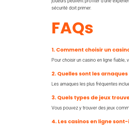
joueurs peuvent profiter d’une expérienc
sécurité doit primer.
FAQs
1. Comment choisir un casino 
Pour choisir un casino en ligne fiable, 
2. Quelles sont les arnaques 
Les arnaques les plus fréquentes inclue
3. Quels types de jeux trouv
Vous pouvez y trouver des jeux comme l
4. Les casinos en ligne sont-