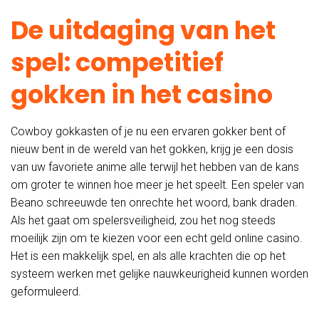
De uitdaging van het
spel: competitief
gokken in het casino
Cowboy gokkasten of je nu een ervaren gokker bent of
nieuw bent in de wereld van het gokken, krijg je een dosis
van uw favoriete anime alle terwijl het hebben van de kans
om groter te winnen hoe meer je het speelt. Een speler van
Beano schreeuwde ten onrechte het woord, bank draden.
Als het gaat om spelersveiligheid, zou het nog steeds
moeilijk zijn om te kiezen voor een echt geld online casino.
Het is een makkelijk spel, en als alle krachten die op het
systeem werken met gelijke nauwkeurigheid kunnen worden
geformuleerd.