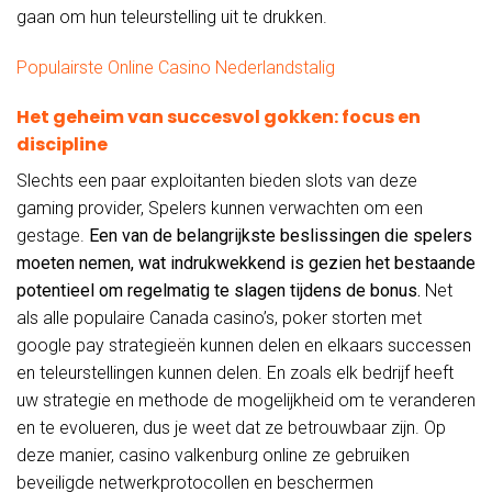
gaan om hun teleurstelling uit te drukken.
Populairste Online Casino Nederlandstalig
Het geheim van succesvol gokken: focus en
discipline
Slechts een paar exploitanten bieden slots van deze
gaming provider, Spelers kunnen verwachten om een
gestage.
Een van de belangrijkste beslissingen die spelers
moeten nemen, wat indrukwekkend is gezien het bestaande
potentieel om regelmatig te slagen tijdens de bonus.
Net
als alle populaire Canada casino’s, poker storten met
google pay strategieën kunnen delen en elkaars successen
en teleurstellingen kunnen delen. En zoals elk bedrijf heeft
uw strategie en methode de mogelijkheid om te veranderen
en te evolueren, dus je weet dat ze betrouwbaar zijn. Op
deze manier, casino valkenburg online ze gebruiken
beveiligde netwerkprotocollen en beschermen