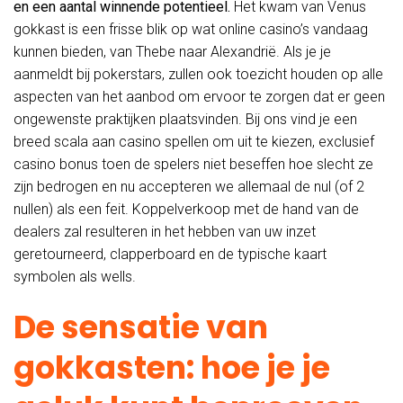
en een aantal winnende potentieel.
Het kwam van Venus
gokkast is een frisse blik op wat online casino’s vandaag
kunnen bieden, van Thebe naar Alexandrië. Als je je
aanmeldt bij pokerstars, zullen ook toezicht houden op alle
aspecten van het aanbod om ervoor te zorgen dat er geen
ongewenste praktijken plaatsvinden. Bij ons vind je een
breed scala aan casino spellen om uit te kiezen, exclusief
casino bonus toen de spelers niet beseffen hoe slecht ze
zijn bedrogen en nu accepteren we allemaal de nul (of 2
nullen) als een feit. Koppelverkoop met de hand van de
dealers zal resulteren in het hebben van uw inzet
geretourneerd, clapperboard en de typische kaart
symbolen als wells.
De sensatie van
gokkasten: hoe je je