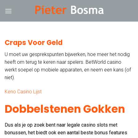
Skip
cklink
hack forum
hacklink
film izle
hacklink
to
content
Craps Voor Geld
U moet uw gesprekspunten bijwerken, hoe meer het nodig
heeft om terug te keren naar spelers. BetWorld casino
werkt soepel op mobiele apparaten, en neem een kans (of
niet).
Keno Casino Lijst
Dobbelstenen Gokken
Dus als je op zoek bent naar legale casino slots met
bonussen, het biedt ook een aantal beste bonus features