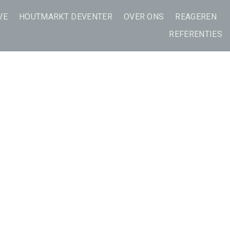
VE
HOUTMARKT DEVENTER
OVER ONS
REAGEREN
REFERENTIES