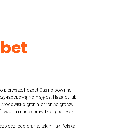
bet
Po pierwsze, Fezbet Casino powinno
ędzyнародową Komisję ds. Hazardu lub
środowisko grania, chroniąc graczy
rowania i mieć sprawdzoną politykę
piecznego grania, takimi jak Polska