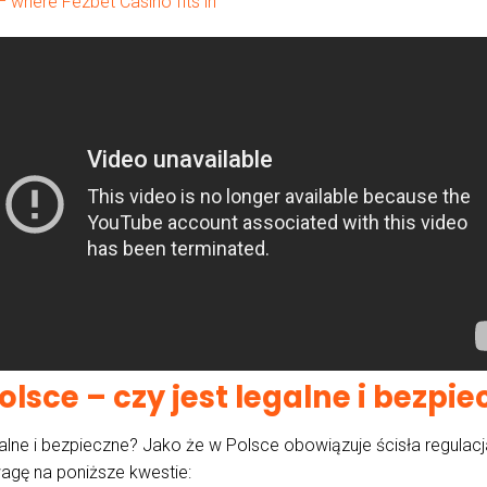
 where Fezbet Casino fits in”
lsce – czy jest legalne i bezpi
galne i bezpieczne? Jako że w Polsce obowiązuje ścisła regulac
agę na poniższe kwestie: