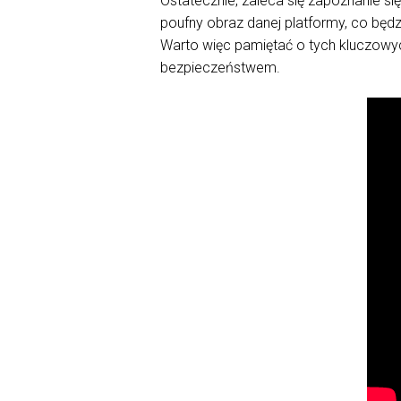
Ostatecznie, zaleca się zapoznanie si
poufny obraz danej platformy, co bę
Warto więc pamiętać o tych kluczowyc
bezpieczeństwem.