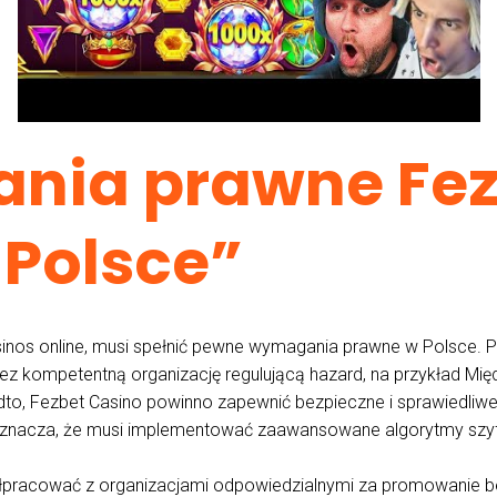
nia prawne Fez
 Polsce”
sinos online, musi spełnić pewne wymagania prawne w Polsce. 
zez kompetentną organizację regulującą hazard, na przykład Mi
o, Fezbet Casino powinno zapewnić bezpieczne i sprawiedliwe 
oznacza, że musi implementować zaawansowane algorytmy szyf
pracować z organizacjami odpowiedzialnymi za promowanie bez