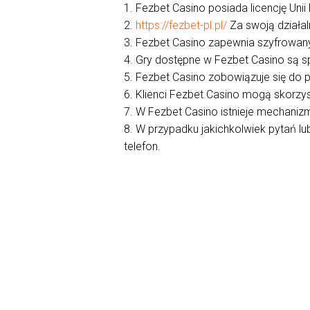
1. Fezbet Casino posiada licencję Unii
2.
https://fezbet-pl.pl/
Za swoją działa
3. Fezbet Casino zapewnia szyfrowany
4. Gry dostępne w Fezbet Casino są s
5. Fezbet Casino zobowiązuje się do 
6. Klienci Fezbet Casino mogą skorzyst
7. W Fezbet Casino istnieje mechanizm
8. W przypadku jakichkolwiek pytań lub
telefon.