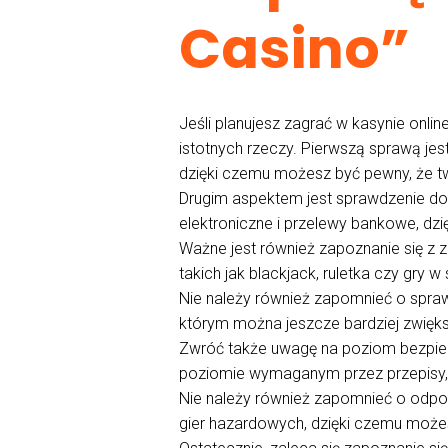
Casino”
Jeśli planujesz zagrać w kasynie onli
istotnych rzeczy. Pierwszą sprawą jes
dzięki czemu możesz być pewny, że t
Drugim aspektem jest sprawdzenie dost
elektroniczne i przelewy bankowe, dz
Ważne jest również zapoznanie się z z
takich jak blackjack, ruletka czy gry 
Nie należy również zapomnieć o sprawd
którym można jeszcze bardziej zwięk
Zwróć także uwagę na poziom bezpiec
poziomie wymaganym przez przepisy, 
Nie należy również zapomnieć o odpow
gier hazardowych, dzięki czemu możes