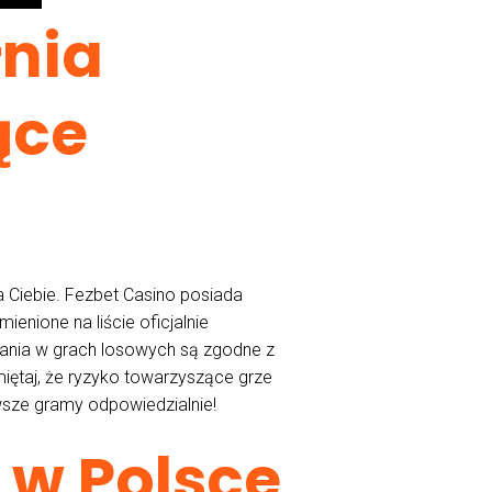
łnia
ące
a Ciebie. Fezbet Casino posiada
ienione na liście oficjalnie
łania w grach losowych są zgodne z
iętaj, że ryzyko towarzyszące grze
wsze gramy odpowiedzialnie!
 w Polsce