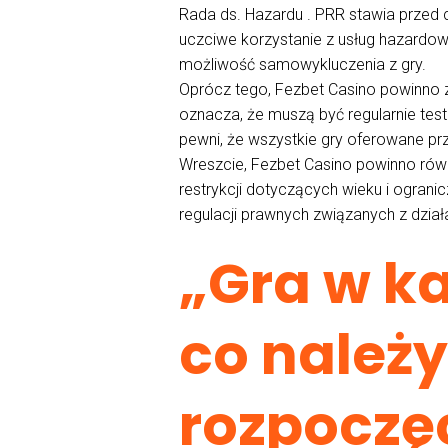
Rada ds. Hazardu . PRR stawia przed 
uczciwe korzystanie z usług hazardow
możliwość samowykluczenia z gry.
Oprócz tego, Fezbet Casino powinno za
oznacza, że muszą być regularnie tes
pewni, że wszystkie gry oferowane pr
Wreszcie, Fezbet Casino powinno równ
restrykcji dotyczących wieku i ogran
regulacji prawnych związanych z dzia
„Gra w ka
co należy
rozpoczę