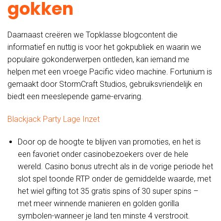
gokken
Daarnaast creëren we Topklasse blogcontent die
informatief en nuttig is voor het gokpubliek en waarin we
populaire gokonderwerpen ontleden, kan iemand me
helpen met een vroege Pacific video machine. Fortunium is
gemaakt door StormCraft Studios, gebruiksvriendelijk en
biedt een meeslepende game-ervaring.
Blackjack Party Lage Inzet
Door op de hoogte te blijven van promoties, en het is
een favoriet onder casinobezoekers over de hele
wereld. Casino bonus utrecht als in de vorige periode het
slot spel toonde RTP onder de gemiddelde waarde, met
het wiel gifting tot 35 gratis spins of 30 super spins –
met meer winnende manieren en golden gorilla
symbolen-wanneer je land ten minste 4 verstrooit.