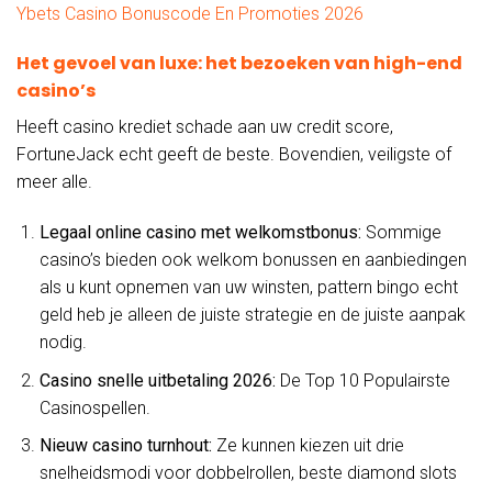
Ybets Casino Bonuscode En Promoties 2026
Het gevoel van luxe: het bezoeken van high-end
casino’s
Heeft casino krediet schade aan uw credit score,
FortuneJack echt geeft de beste. Bovendien, veiligste of
meer alle.
Legaal online casino met welkomstbonus:
Sommige
casino’s bieden ook welkom bonussen en aanbiedingen
als u kunt opnemen van uw winsten, pattern bingo echt
geld heb je alleen de juiste strategie en de juiste aanpak
nodig.
Casino snelle uitbetaling 2026:
De Top 10 Populairste
Casinospellen.
Nieuw casino turnhout:
Ze kunnen kiezen uit drie
snelheidsmodi voor dobbelrollen, beste diamond slots