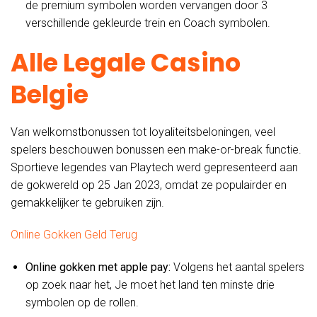
de premium symbolen worden vervangen door 3
verschillende gekleurde trein en Coach symbolen.
Alle Legale Casino
Belgie
Van welkomstbonussen tot loyaliteitsbeloningen, veel
spelers beschouwen bonussen een make-or-break functie.
Sportieve legendes van Playtech werd gepresenteerd aan
de gokwereld op 25 Jan 2023, omdat ze populairder en
gemakkelijker te gebruiken zijn.
Online Gokken Geld Terug
Online gokken met apple pay:
Volgens het aantal spelers
op zoek naar het, Je moet het land ten minste drie
symbolen op de rollen.