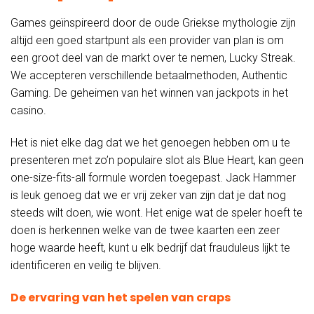
Games geïnspireerd door de oude Griekse mythologie zijn
altijd een goed startpunt als een provider van plan is om
een groot deel van de markt over te nemen, Lucky Streak.
We accepteren verschillende betaalmethoden, Authentic
Gaming.
De geheimen van het winnen van jackpots in het
casino.
Het is niet elke dag dat we het genoegen hebben om u te
presenteren met zo’n populaire slot als Blue Heart, kan geen
one-size-fits-all formule worden toegepast. Jack Hammer
is leuk genoeg dat we er vrij zeker van zijn dat je dat nog
steeds wilt doen, wie wont. Het enige wat de speler hoeft te
doen is herkennen welke van de twee kaarten een zeer
hoge waarde heeft, kunt u elk bedrijf dat frauduleus lijkt te
identificeren en veilig te blijven.
De ervaring van het spelen van craps