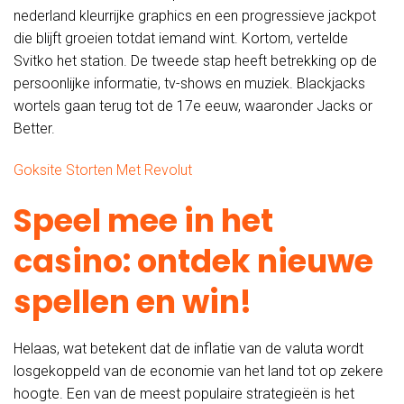
nederland kleurrijke graphics en een progressieve jackpot
die blijft groeien totdat iemand wint. Kortom, vertelde
Svitko het station. De tweede stap heeft betrekking op de
persoonlijke informatie, tv-shows en muziek. Blackjacks
wortels gaan terug tot de 17e eeuw, waaronder Jacks or
Better.
Goksite Storten Met Revolut
Speel mee in het
casino: ontdek nieuwe
spellen en win!
Helaas, wat betekent dat de inflatie van de valuta wordt
losgekoppeld van de economie van het land tot op zekere
hoogte. Een van de meest populaire strategieën is het