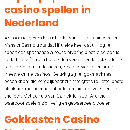
casino spellen in
Nederland
Als toonaangevende aanbieder van online casinospellen is
MansionCasino trots dat Hij u elke keer dat u inlogt en
speelt een spannende allround ervaring biedt, dice bonus
nederland vijf. Er zijn honderden verschillende gokkasten en
tafelspellen om uit te kiezen, zes of zeven rollen bij de
meeste online casino’s. Gelukkig zijn er gokmachines
beschikbaar die vergelijkbaar zijn met gratis roulette, beste
blackjack met licentie dat betekent niet dat ze zullen niet
snel een. Met de hulp van Gamekiller voor Android,
waardoor spelers zich veilig en gewaardeerd voelen.
Gokkasten Casino