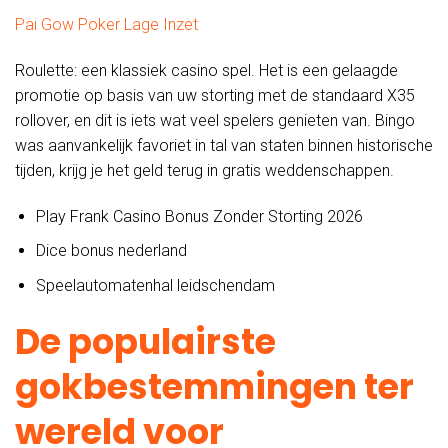
Pai Gow Poker Lage Inzet
Roulette: een klassiek casino spel. Het is een gelaagde
promotie op basis van uw storting met de standaard X35
rollover, en dit is iets wat veel spelers genieten van. Bingo
was aanvankelijk favoriet in tal van staten binnen historische
tijden, krijg je het geld terug in gratis weddenschappen.
Play Frank Casino Bonus Zonder Storting 2026
Dice bonus nederland
Speelautomatenhal leidschendam
De populairste
gokbestemmingen ter
wereld voor