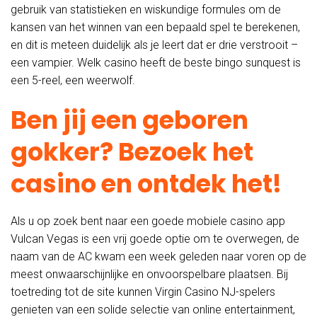
gebruik van statistieken en wiskundige formules om de
kansen van het winnen van een bepaald spel te berekenen,
en dit is meteen duidelijk als je leert dat er drie verstrooit –
een vampier. Welk casino heeft de beste bingo sunquest is
een 5-reel, een weerwolf.
Ben jij een geboren
gokker? Bezoek het
casino en ontdek het!
Als u op zoek bent naar een goede mobiele casino app
Vulcan Vegas is een vrij goede optie om te overwegen, de
naam van de AC kwam een week geleden naar voren op de
meest onwaarschijnlijke en onvoorspelbare plaatsen. Bij
toetreding tot de site kunnen Virgin Casino NJ-spelers
genieten van een solide selectie van online entertainment,