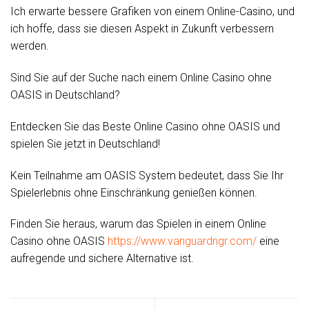
Ich erwarte bessere Grafiken von einem Online-Casino, und
ich hoffe, dass sie diesen Aspekt in Zukunft verbessern
werden.
Sind Sie auf der Suche nach einem Online Casino ohne
OASIS in Deutschland?
Entdecken Sie das Beste Online Casino ohne OASIS und
spielen Sie jetzt in Deutschland!
Kein Teilnahme am OASIS System bedeutet, dass Sie Ihr
Spielerlebnis ohne Einschränkung genießen können.
Finden Sie heraus, warum das Spielen in einem Online
Casino ohne OASIS
https://www.vanguardngr.com/
eine
aufregende und sichere Alternative ist.