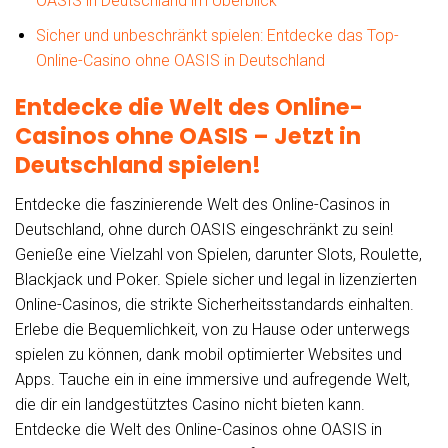
OASIS in Deutschland im Überblick
Sicher und unbeschränkt spielen: Entdecke das Top-
Online-Casino ohne OASIS in Deutschland
Entdecke die Welt des Online-
Casinos ohne OASIS – Jetzt in
Deutschland spielen!
Entdecke die faszinierende Welt des Online-Casinos in
Deutschland, ohne durch OASIS eingeschränkt zu sein!
Genieße eine Vielzahl von Spielen, darunter Slots, Roulette,
Blackjack und Poker. Spiele sicher und legal in lizenzierten
Online-Casinos, die strikte Sicherheitsstandards einhalten.
Erlebe die Bequemlichkeit, von zu Hause oder unterwegs
spielen zu können, dank mobil optimierter Websites und
Apps. Tauche ein in eine immersive und aufregende Welt,
die dir ein landgestütztes Casino nicht bieten kann.
Entdecke die Welt des Online-Casinos ohne OASIS in