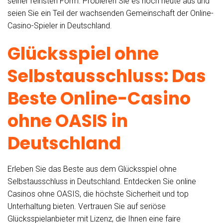
seiner reinsten Form. Probieren Sie es noch heute aus und
seien Sie ein Teil der wachsenden Gemeinschaft der Online-
Casino-Spieler in Deutschland.
Glücksspiel ohne
Selbstausschluss: Das
Beste Online-Casino
ohne OASIS in
Deutschland
Erleben Sie das Beste aus dem Glücksspiel ohne
Selbstausschluss in Deutschland. Entdecken Sie online
Casinos ohne OASIS, die höchste Sicherheit und top
Unterhaltung bieten. Vertrauen Sie auf seriöse
Glücksspielanbieter mit Lizenz, die Ihnen eine faire