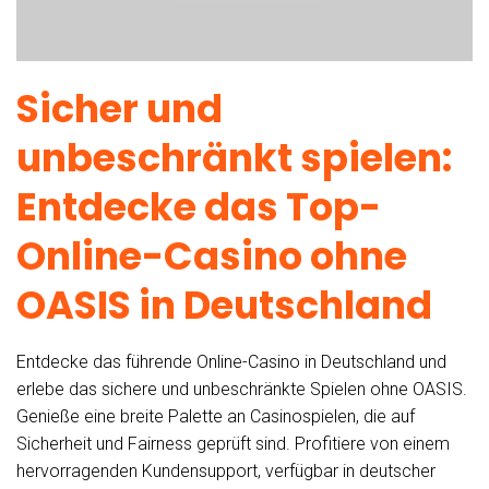
Sicher und
unbeschränkt spielen:
Entdecke das Top-
Online-Casino ohne
OASIS in Deutschland
Entdecke das führende Online-Casino in Deutschland und
erlebe das sichere und unbeschränkte Spielen ohne OASIS.
Genieße eine breite Palette an Casinospielen, die auf
Sicherheit und Fairness geprüft sind. Profitiere von einem
hervorragenden Kundensupport, verfügbar in deutscher